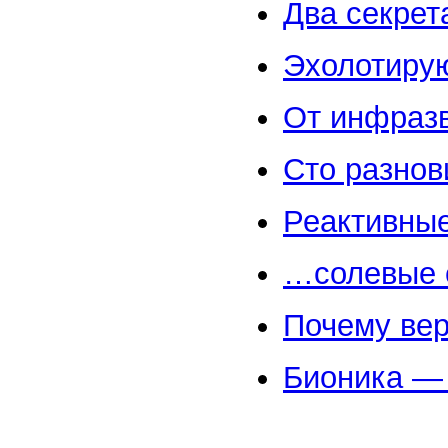
Два секрет
Эхолотиру
От инфразв
Сто разнов
Реактивные
…солевые 
Почему вер
Бионика —