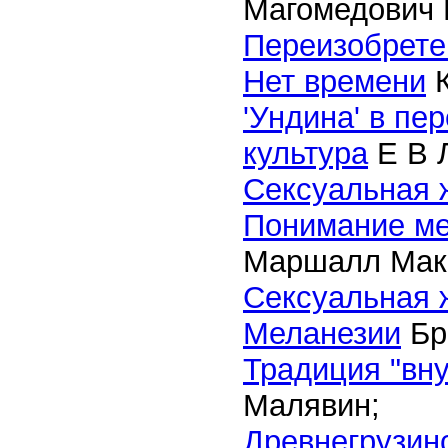
Магомедович 
Переизобрете
Нет времени
К
'Ундина' в пе
культура
E B 
Сексуальная 
Понимание ме
Маршалл Мак
Сексуальная 
Меланезии
Бр
Традиция "вн
Малявин;
Древнегрузинс