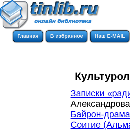
Главная
В избранное
Наш E-MAIL
Культурол
Записки «рад
Александрова
Байрон-драма
Соитие (Альм