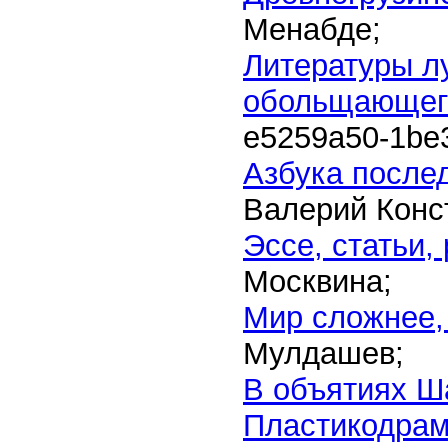
Менабде;
Литературы л
обольщающег
e5259a50-1be
Азбука после
Валерий Конс
Эссе, статьи,
Москвина;
Мир сложнее,
Мулдашев;
В объятиях 
Пластикодрам