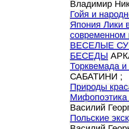
Владимир Ник
Гойя и народ
Япония Лики 
современном 
ВЕСЕЛЫЕ СУ
БЕСЕДЫ
АРК
Торквемада и
САБАТИНИ ;
Природы крас
Мифопоэтика г
Василий Геор
Польские экс
Василий Геор