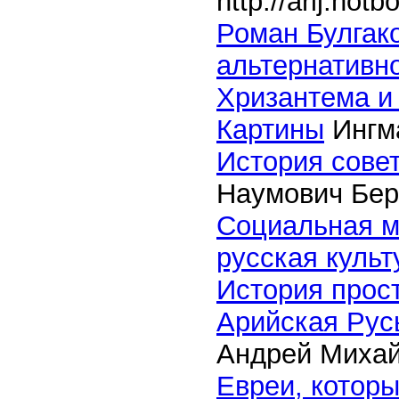
http://arij.hotb
Роман Булгак
альтернативн
Хризантема и
Картины
Ингма
История сове
Наумович Бер
Социальная м
русская культ
История прос
Арийская Рус
Андрей Михай
Евреи, которы