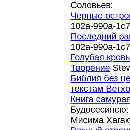
Соловьев;
Черные остро
102a-990a-1c
Последний ра
102a-990a-1c
Голубая кровь
Творение
Stew
Библия без ц
текстам Ветхо
Книга самурая
Будосесинсю;
Мисима Хагак