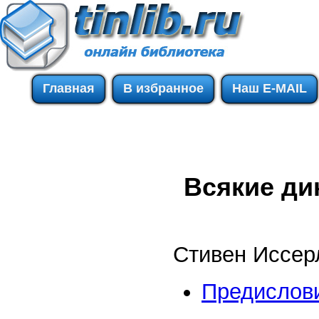
Главная
В избранное
Наш E-MAIL
Всякие ди
Стивен Иссерли
Предислов