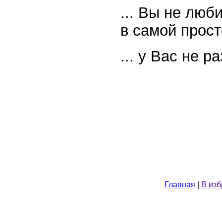
... Вы не люб
в самой прост
... у Вас не р
Главная
|
В из