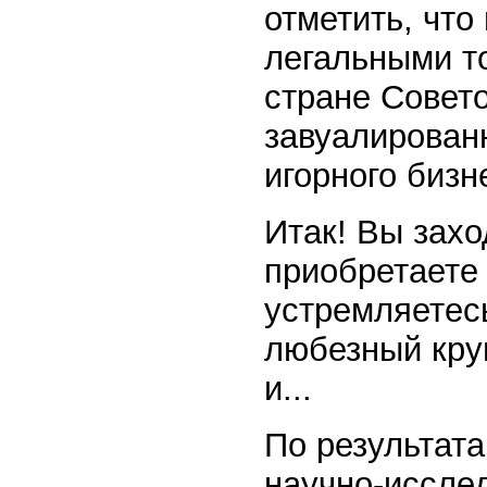
отметить, что
легальными то
стране Совет
завуалирован
игорного бизн
Итак! Вы захо
приобретаете
устремляетесь
любезный круп
и...
По результата
научно-исслед