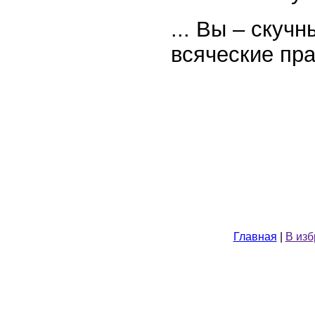
... Вы – скуч
всяческие пра
Главная
|
В из