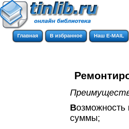
Главная
В избранное
Наш E-MAIL
Ремонтиро
Преимуществ
В
озможность 
суммы;