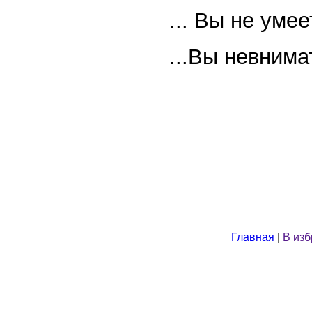
... Вы не уме
...Вы невнима
Главная
|
В из