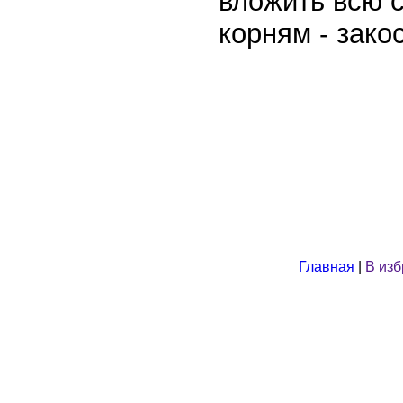
вложить всю 
корням - зак
Главная
|
В из