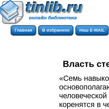
Главная
В избранное
Наш E-MAIL
Власть ст
«Семь навыко
основополага
человеческой
коренятся в ч