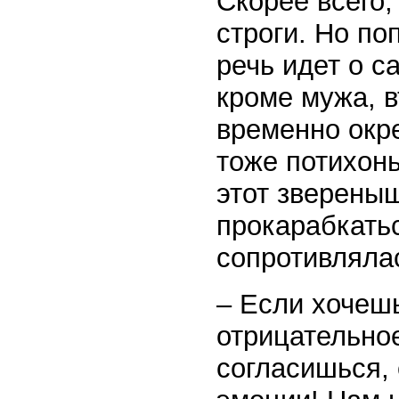
Скорее всего
строги. Но по
речь идет о 
кроме мужа, в
временно окре
тоже потихонь
этот звереныш
прокарабкатьс
сопротивляла
– Если хочешь
отрицательное
согласишься,