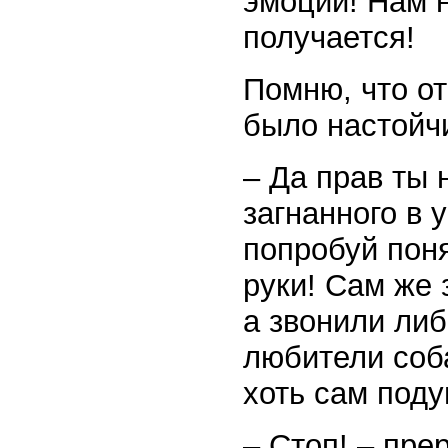
эмоции! Нам 
получается!
Помню, что о
было настойч
– Да прав ты 
загнанного в 
попробуй поня
руки! Сам же 
а звонили либ
любители соб
хоть сам поду
– Стоп! – пре