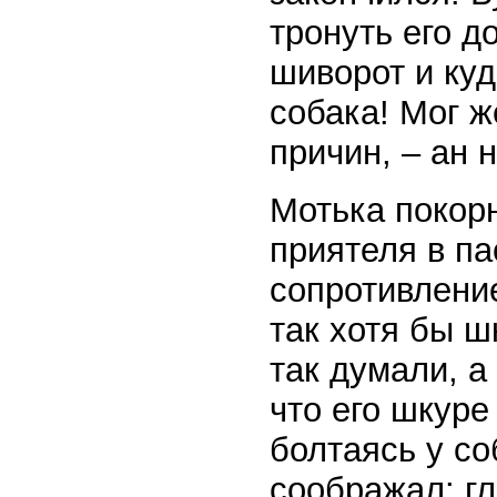
тронуть его д
шиворот и куд
собака! Мог ж
причин, – ан н
Мотька покорн
приятеля в па
сопротивлени
так хотя бы ш
так думали, а
что его шкуре
болтаясь у со
соображал: гл