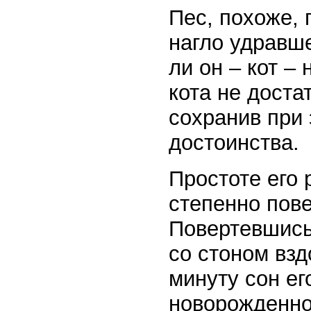
Пес, похоже,
нагло удравше
ли он – кот –
кота не доста
сохранив при 
достоинства.
Простоте его
степенно пове
Повертевшись 
со стоном взд
минуту сон ег
новорожденно