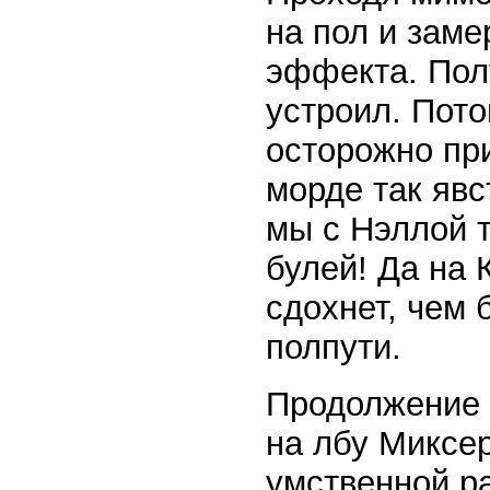
на пол и заме
эффекта. Пол
устроил. Пото
осторожно при
морде так явс
мы с Нэллой т
булей! Да на
сдохнет, чем 
полпути.
Продолжение 
на лбу Миксе
умственной ра