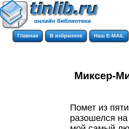
Главная
В избранное
Наш E-MAIL
Миксер-Ми
Помет из пят
разошелся на
мой самый лю