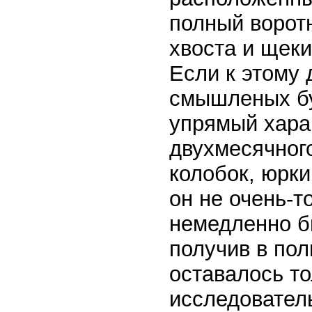
полный воротн
хвоста и щеки
Если к этому 
смышленых бу
упрямый харак
двухмесячног
колобок, юрк
он не очень-т
немедленно б
получив в по
оставалось то
исследователь