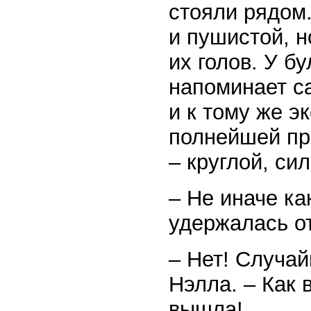
стояли рядом.
и пушистой, н
их голов. У б
напоминает с
и к тому же э
полнейшей пр
– круглой, си
– Не иначе ка
удержалась о
– Нет! Случай
Нэлла. – Как 
вышла!