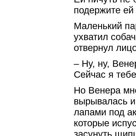
подержите ей 
Маленький па
ухватил собач
отвернул лицо
– Ну, ну, Вен
Сейчас я тебе
Но Венера мн
вырывалась и
лапами под а
которые испу
засунуть щипц