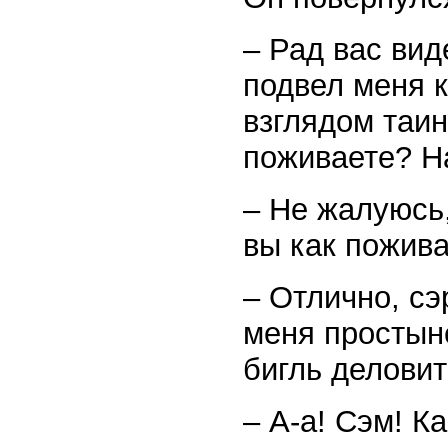
– Рад вас вид
подвел меня к
взглядом таин
поживаете? Н
– Не жалуюсь,
вы как пожив
– Отлично, сэ
меня простыне
бигль деловит
– А-а! Сэм! К