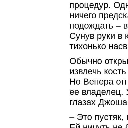
процедур. Одн
ничего предск
подождать – в
Сунув руки в 
тихонько насв
Обычно откры
извлечь кость
Но Венера от
ее владелец. 
глазах Джоша
– Это пустяк,
Ей ничуть не 