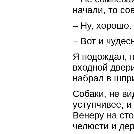
начали, то со
– Ну, хорошо.
– Вот и чудес
Я подождал, 
входной двер
набрал в шпр
Собаки, не ви
уступчивее, и
Венеру на сто
челюсти и де