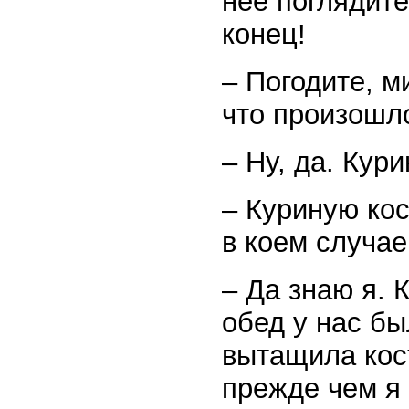
нее поглядите
конец!
– Погодите, м
что произошл
– Ну, да. Кури
– Куриную кос
в коем случае
– Да знаю я. 
обед у нас бы
вытащила кост
прежде чем я 