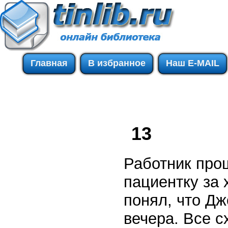
Главная
В избранное
Наш E-MAIL
13
Работник про
пациентку за х
понял, что Д
вечера. Все с