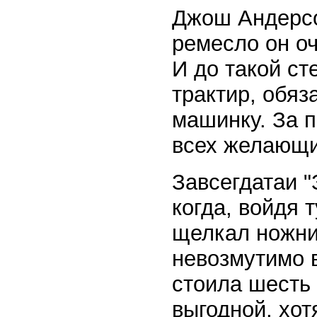
Джош Андерсо
ремесло он оч
И до такой ст
трактир, обяз
машинку. За п
всех желающи
Завсегдатаи "
когда, войдя 
щелкал ножни
невозмутимо 
стоила шесть 
выгодной, хо