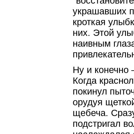
"восстановит
украшавших по
кроткая улыбк
них. Этой улы
наивным глаз
привлекатель
Ну и конечно
Когда красно
покинул пыточ
орудуя щеткой
щебеча. Сразу
подстригал во