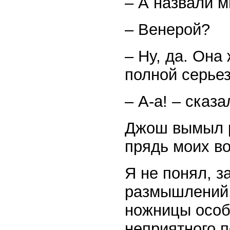
– А назвали м
– Венерой?
– Ну, да. Она
полной серье
– А-а! – сказ
Джош вымыл р
прядь моих во
Я не понял, з
размышлений.
ножницы особ
неприятного п