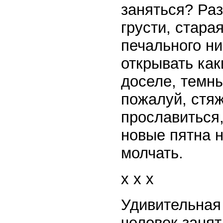
заняться? Раз
грусти, стара
печального н
открывать как
доселе, темн
пожалуй, стяж
прославиться
новые пятна 
молчать.
x x x
Удивительная 
человек занят