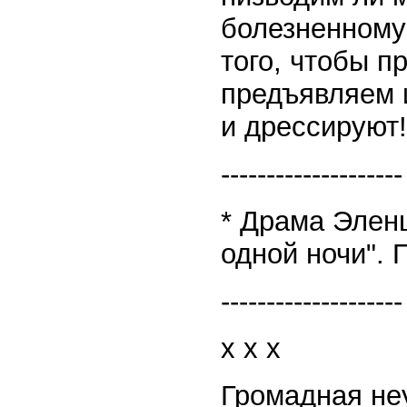
болезненному
того, чтобы п
предъявляем и
и дрессируют!
--------------------
* Драма Эленш
одной ночи". 
--------------------
x x x
Громадная не