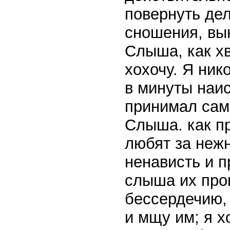
повернуть дел
сношения, вы
Слыша, как хв
хохочу. Я ник
в минуты наи
принимал сам
Слыша. как пр
любят за нежн
ненависть и п
слыша их про
бессердечию, 
и мщу им; я х