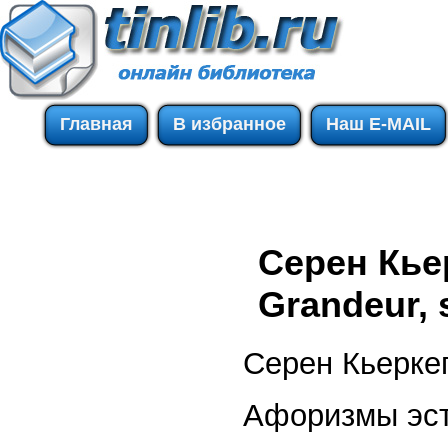
Главная
В избранное
Наш E-MAIL
Cерен Кье
Grandeur, s
Cерен Кьерке
Афоризмы эст