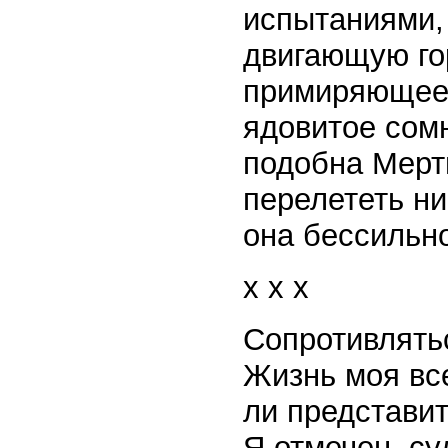
испытаниями, 
двигающую го
примиряющее 
ядовитое сом
подобна Мерт
перелететь ни
она бессильно
x x x
Сопротивлятьс
Жизнь моя вс
ли представи
Я отмечен, су