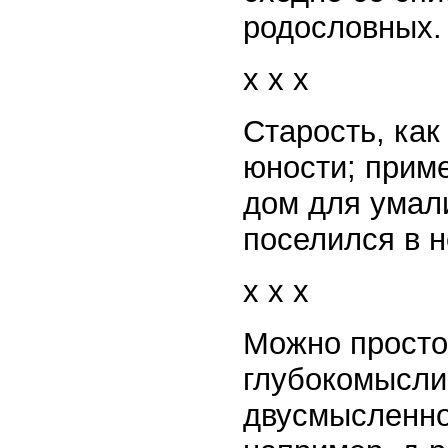
родословных.
x x x
Старость, как
юности; приме
дом для умали
поселился в н
x x x
Можно просто 
глубокомысли
двусмысленнос