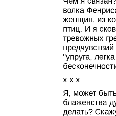
Чем я связан?
волка Фенрис
женщин, из ко
птиц. И я ско
тревожных гре
предчувствий 
"упруга, легк
бесконечности
x x x
Я, может быть
блаженства д
делать? Скажу