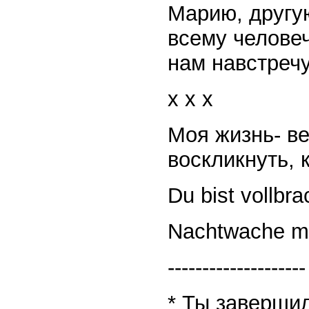
Марию, другую
всему человеч
нам навстречу
x x x
Моя жизнь- ве
воскликнуть, 
Du bist vollbra
Nachtwache me
--------------------
* Ты завершил