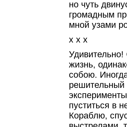
но чуть двину
громадным пры
мной узами р
x x x
Удивительно! 
жизнь, одинак
собою. Иногд
решительный 
эксперименты 
пуститься в н
Кораблю, спу
выстрелами, т