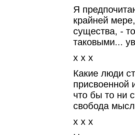
Я предпочитаю
крайней мере,
существа, - т
таковыми... у
x x x
Какие люди ст
присвоенной и
что бы то ни 
свобода мысли
x x x