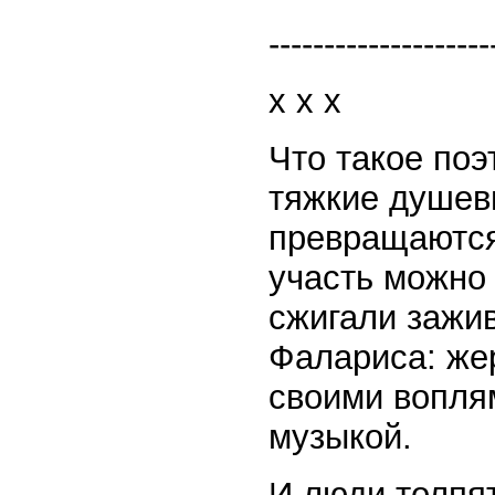
--------------------
x x x
Что такое по
тяжкие душев
превращаются 
участь можно 
сжигали зажи
Фалариса: жер
своими вопля
музыкой.
И люди толпят