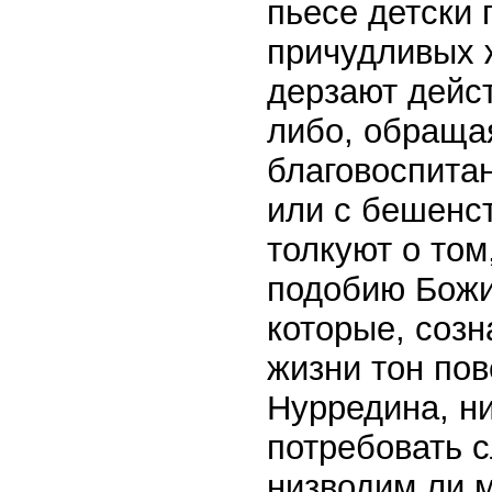
пьесе детски
причудливых 
дерзают дейст
либо, обращая
благовоспитан
или с бешенс
толкуют о том
подобию Божи
которые, созн
жизни тон по
Нурредина, н
потребовать 
низводим ли 