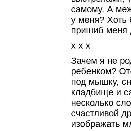
самому. А меж
у меня? Хоть 
пришиб меня д
x x x
Зачем я не ро
ребенком? Оте
под мышку, с
кладбище и са
несколько сло
счастливой д
изображать м