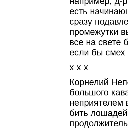
например, д-р
есть начинаю
сразу подавл
промежутки вы
все на свете
если бы смех 
x x x
Корнелий Непо
большого кав
неприятелем 
бить лошадей 
продолжительн