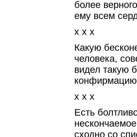
более верного
ему всем сер
x x x
Какую бескон
человека, сов
видел такую б
конфирмацию 
x x x
Есть болтливо
нескончаемое
сходно со сп