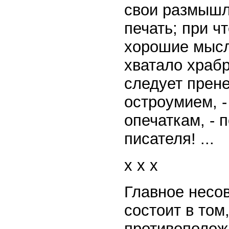
свои размышл
печать; при ч
хорошие мысли
хватало храбр
следует прене
остроумием, -
опечаткам, - 
писателя! ...
x x x
Главное несо
состоит в том
противополож