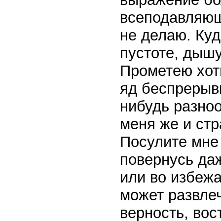
всеподавляющ
не делаю. Куд
пустоте, дыш
Прометею хоть
яд беспрерывн
нибудь разноо
меня же и стр
Посулите мне 
повернусь даж
или во избеж
может развле
верность, во