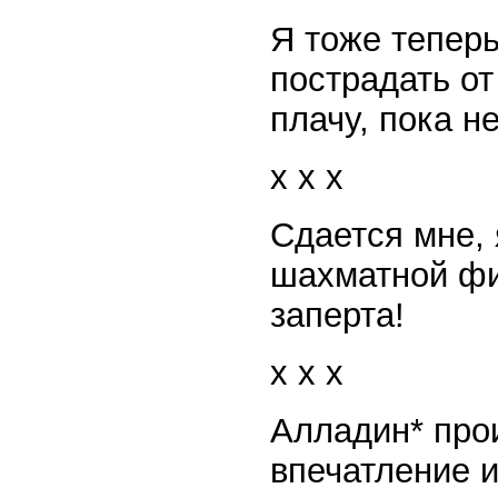
Я тоже теперь
пострадать от
плачу, пока не
x x x
Сдается мне, 
шахматной фиг
заперта!
x x x
Алладин* про
впечатление и