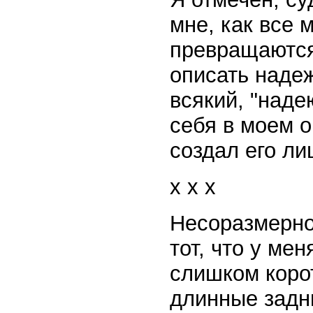
мне, как все 
превращаются
описать надеж
всякий, "наде
себя в моем о
создал его л
x x x
Несоразмернос
тот, что у мен
слишком коро
длинные задн