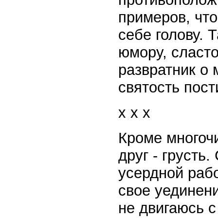
примеров, что
себе голову. 
юмору, сласто
развратник о 
святость пости
x x x
Кроме многоч
друг - грусть
усердной рабо
свое уединени
не двигаюсь с