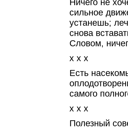
Ничего не хоч
сильное движе
устанешь; леч
снова вставать
Словом, ничег
x x x
Есть насеком
оплодотворен
самого полног
x x x
Полезный сов