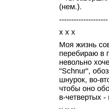
(нем.).
--------------------
x x x
Моя жизнь со
перебираю в 
невольно хоч
"Schnur", обо
шнурок, во-вт
чтобы оно обо
в-четвертых -