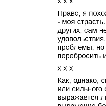
x x x
Право, я пох
- моя страсть
других, сам н
удовольствия
проблемы, но 
перебросить и
x x x
Как, однако, 
или сильного 
выражается л
выражение бо