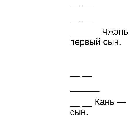
__ __
__ __
______ Чжэнь
первый сын.
__ __
______
__ __ Кань — 
сын.