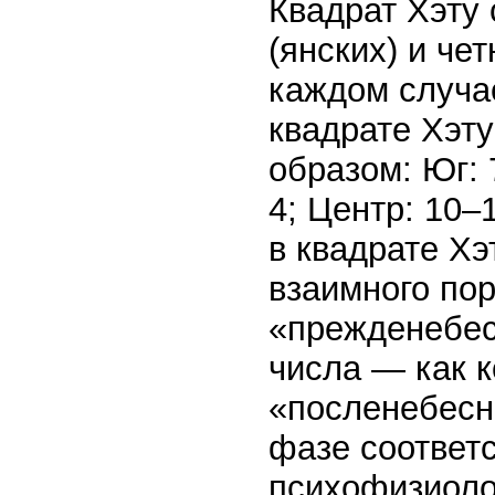
Квадрат Хэту
(янских) и че
каждом случае
квадрате Хэ
образом: Юг: 
4; Центр: 10–
в квадрате Хэ
взаимного по
«прежденебес
числа — как к
«посленебесн
фазе соответ
психофизиоло