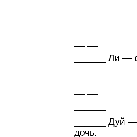
______
__ __
______ Ли — с
__ __
______
______ Дуй —
дочь.