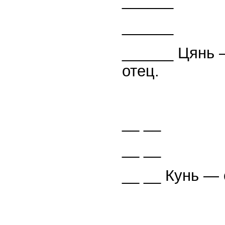
______
______
______ Цянь —
отец.
__ __
__ __
__ __ Кунь — 