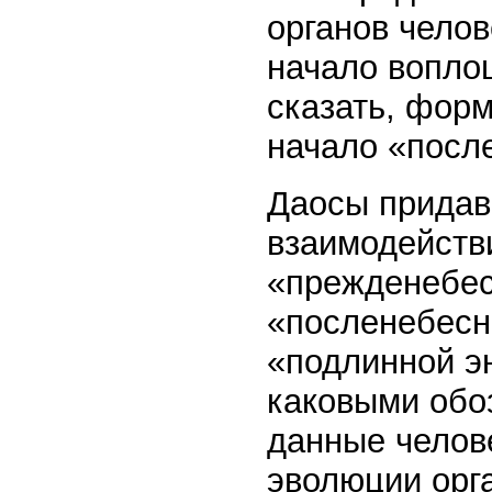
органов чело
начало воплощ
сказать, форм
начало «посл
Даосы придав
взаимодейств
«прежденебес
«посленебесн
«подлинной эн
каковыми обо
данные челове
эволюции орг