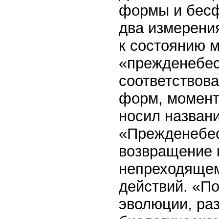
формы и бесф
два измерения
к состоянию 
«прежденебесн
соответствов
форм, момент
носил названи
«Прежденебес
возвращение 
непреходящем
действий. «П
эволюции, ра