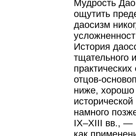
Мудрость Дао
ощутить пред
даосизм нико
усложненност
История даосс
тщательного 
практических 
отцов-осново
ниже, хорошо
исторической
намного позже
IX–XIII вв., 
как применени