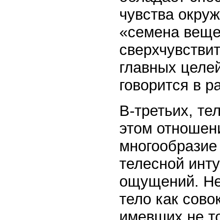
чувства окруж
«семена веще
сверхчувстви
главных целе
говорится в р
В-третьих, те
этом отношени
многообразие
телесной инту
ощущений. Не
тело как сово
имевших не т