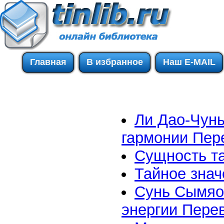
Главная
В избранное
Наш E-MAIL
Ли Дао-Чунь
гармонии Пере
Сущность т
Тайное знач
Сунь Сымяо
энергии Пере