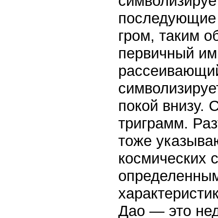
символизирует
последующие 
гром, таким о
первичный им
рассеивающий
символизирует
покой внизу. 
триграмм. Ра
тоже указыва
космических 
определенным
характеристик
Дао — это нед