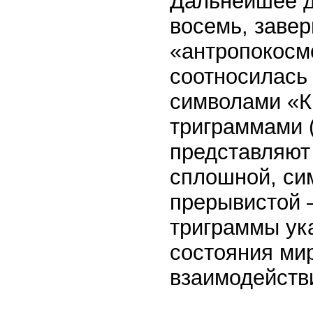
Дальнейшее д
восемь, заве
«антропокосм
соотносилась
символами «К
триграммами 
представляют 
сплошной, си
прерывистой 
триграммы ук
состояния ми
взаимодействи