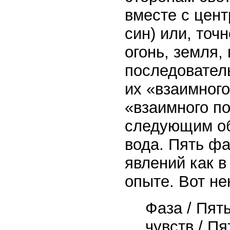
вместе с цент
син) или, точ
огонь, земля,
последователь
их «взаимног
«взаимного п
следующим обр
вода. Пять ф
явлений как в
опыте. Вот не
Фаза / Пят
чувств / Пя