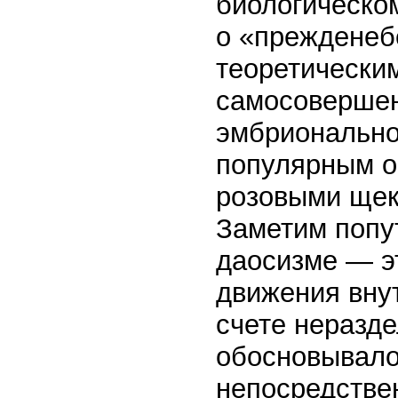
биологическо
о «прежденеб
теоретически
самосовершен
эмбрионально
популярным о
розовыми щек
Заметим попу
даосизме — эт
движения вну
счете неразде
обосновывало
непосредстве