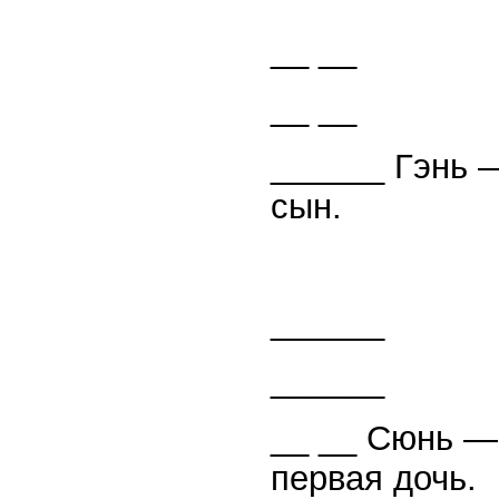
__ __
__ __
______ Гэнь —
сын.
______
______
__ __ Сюнь —
первая дочь.