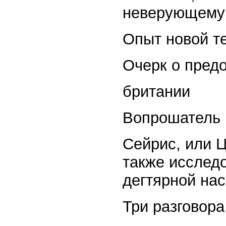
неверующему
Опыт новой т
Очерк о пред
британии
Вопрошатель
Сейрис, или 
также исслед
дегтярной нас
Три разговор