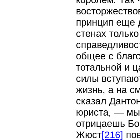
восторжество
принцип еще 
стенах только
справедливос
общее с благ
тотальной и ц
силы вступают
жизнь, а на с
сказал Дантон
юриста, — мы 
отрицаешь Бог
Жюст
[216]
пов