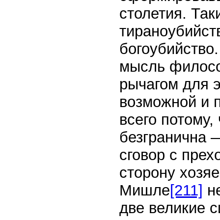
столетия. Так
тираноубийст
богоубийство
мысль филосо
рычагом для 
возможной и 
всего потому,
безгранична 
сговор с пре
сторону хозяе
Мишле
[211]
не
две великие 