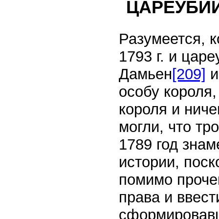
ЦАРЕУБИ
Разумеется, к
1793 г. и цар
Дамьен
[209]
и
особу короля,
короля и ниче
могли, что тр
1789 год зна
истории, поск
помимо прочег
права и ввест
сформировавш