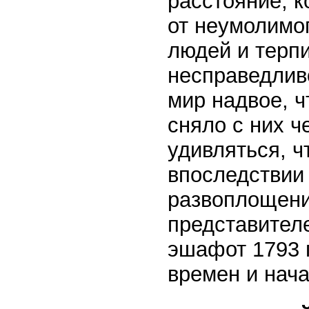
расстояние, к
от неумолимог
людей и терп
несправедливо
мир надвое, ч
сняло с них ч
удивляться, 
впоследствии 
развоплощени
представител
эшафот 1793 г
времен и нач