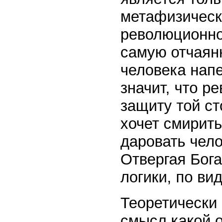
метафизическо
революционно
самую отчаян
человека напе
значит, что р
защиту той с
хочет смирить
даровать чело
Отвергая Бога
логики, по ви
Теоретически 
смысл какой о