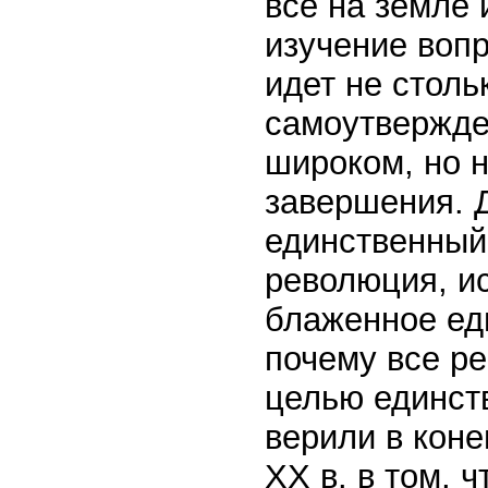
все на земле 
изучение вопр
идет не столь
самоутвержде
широком, но 
завершения. 
единственный
революция, и
блаженное ед
почему все р
целью единств
верили в кон
XX в. в том, 