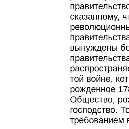
правительство
сказанному, ч
революционны
правительств
вынуждены бо
правительств
распространя
той войне, ко
рожденное 178
Общество, рож
господство. 
требованием 