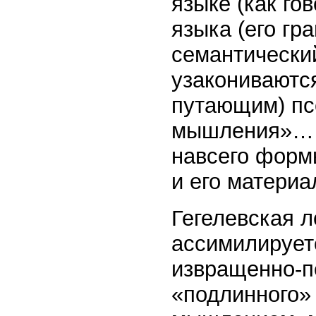
языке (как го
языка (его гр
семантически
узакониваются
путающим) пс
мышления»… Н
навсего форм
и его матери
Гегелевская л
ассимилирует
извращенно-п
«подлинного»