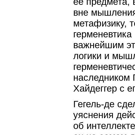
ее предмета, 
вне мышления
метафизику, т
герменевтика 
важнейшим эт
логики и мышл
герменевтиче
наследником 
Хайдеггер с е
Гегель-де сде
уяснения дейс
об интеллект