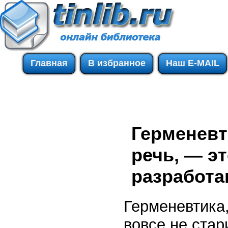
Главная
В избранное
Наш E-MAIL
Герменевт
речь, — эт
разработан
Герменевтика,
вовсе не стар