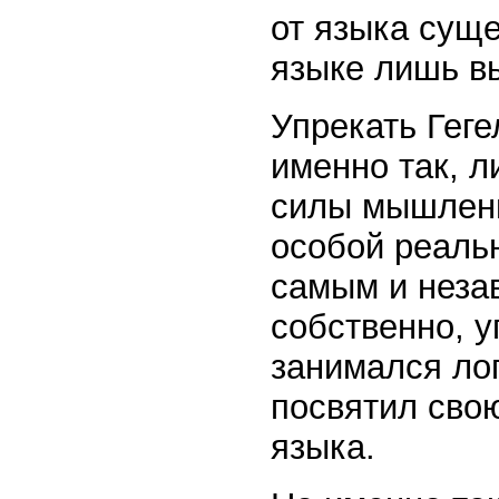
от языка сущ
языке лишь в
Упрекать Геге
именно так, 
силы мышлени
особой реаль
самым и незав
собственно, у
занимался лог
посвятил сво
языка.