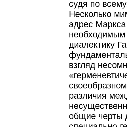
судя по всему
Несколько ми
адрес Маркса 
необходимым 
диалектику Га
фундаменталь
взгляд несом
«герменевтич
своеобразном
различия межд
несущественн
общие черты 
специально-г