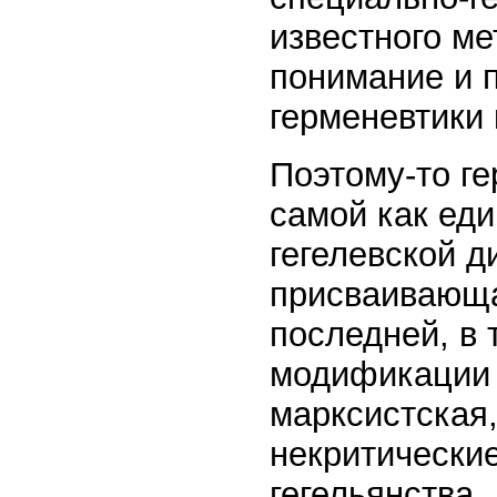
известного м
понимание и 
герменевтики 
Поэтому-то г
самой как ед
гегелевской д
присваивающа
последней, в 
модификации э
марксистская,
некритически
гегельянства.