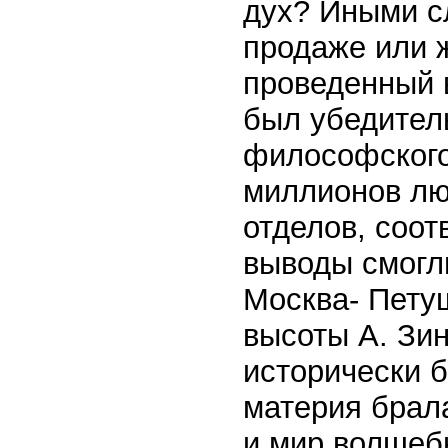
дух? Иными с
продаже или 
проведенный в
был убедител
философского
миллионов лю
отделов, соо
выводы смогли
Москва- Пету
высоты А. Зин
исторически 
материя брала
и мир волшеб