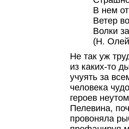
В нем от
Ветер во
Волки за
(Н. Олей
Не так уж тру
из каких-то д
учуять за вс
человека чудо
героев неутом
Пелевина, поч
провоняла ры
профанируя м