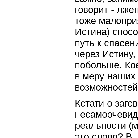
говорит - лже
тоже малоприя
Истина) спосо
путь к спасен
через Истину,
побольше. Ко
в меру наших
возможностей
Кстати о заго
несамоочевидн
реальности (м
это слово? В.