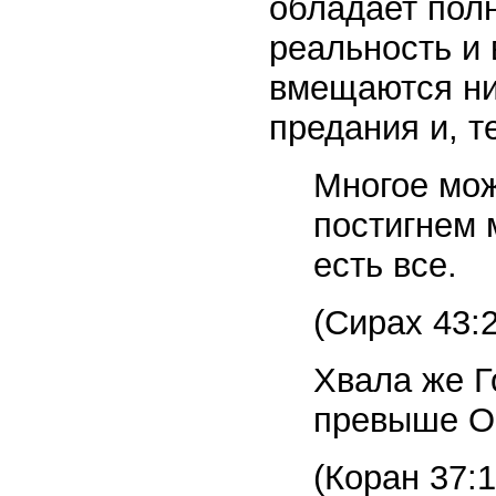
обладает пол
реальность и 
вмещаются ни
предания и, т
Многое мож
постигнем 
есть все.
(Сирах 43:2
Хвала же Г
превыше Он
(Коран 37:1