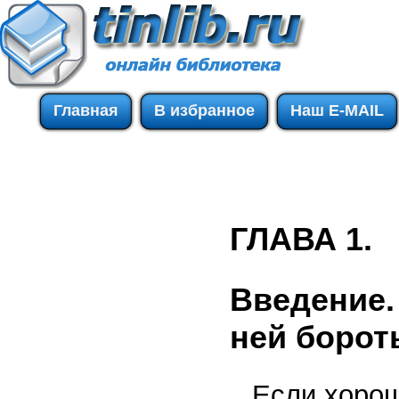
Главная
В избранное
Наш E-MAIL
ГЛАВА 1.
Введение. 
ней борот
Если хорош