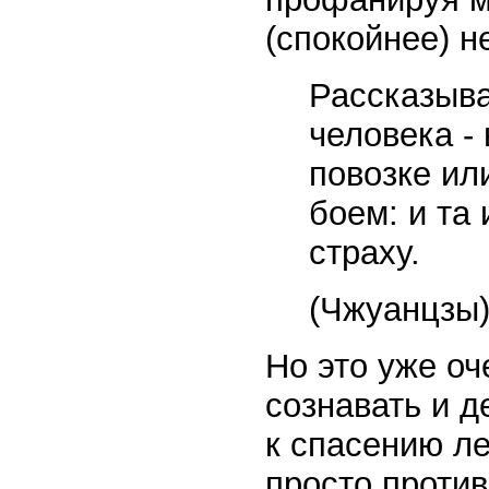
(спокойнее) н
Рассказыва
человека -
повозке ил
боем: и та 
страху.
(Чжуанцзы
Но это уже оч
сознавать и д
к спасению л
просто проти