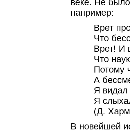
веке. Не было
например:
Врет про
Что бес
Врет! И 
Что наук
Потому ч
А бессм
Я видал 
Я слыхал
(Д. Харм
В новейшей и