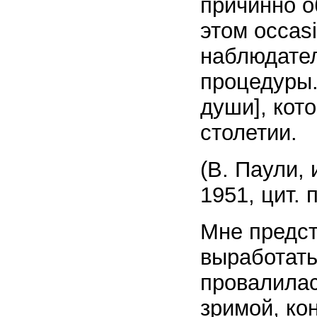
причинно о
этом occasi
наблюдател
процедуры.
души], кот
столетии.
(В. Паули,
1951, цит. п
Мне предст
выработать
провалилас
зримой, ко