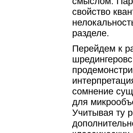
смыслом. Пар
свойство кван
нелокальност
разделе.
Перейдем к р
шредингеровс
продемонстрир
интерпретация
сомнение сущ
для микрообъе
Учитывая ту р
дополнительн