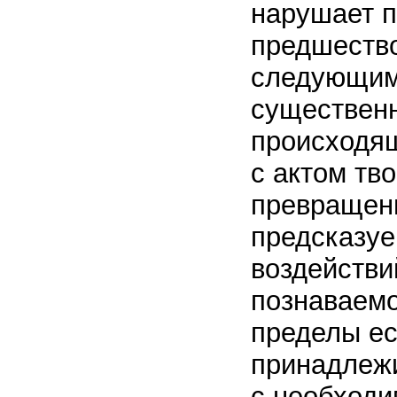
нарушает п
предшество
следующими
существенн
происходящ
с актом тв
превращени
предсказуе
воздействи
познаваемо
пределы ес
принадлежи
с необход