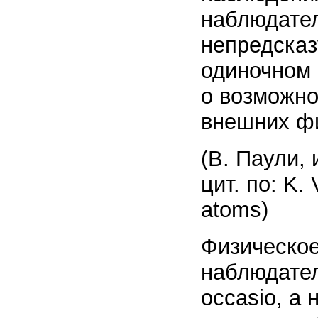
наблюдател
непредсказ
одиночном 
о возможно
внешних фи
(В. Паули,
цит. по: K.
atoms)
Физическое
наблюдател
occasio, а 