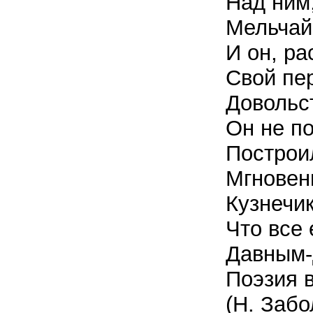
Над ним
Мельчай
И он, ра
Свой пе
Довольс
Он не по
Построи
Мгновен
Кузнечик
Что все
Давным-
Поэзия в
(Н. Забо