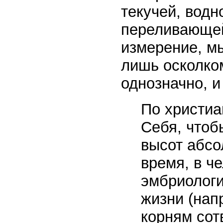
текучей, водн
переливающе
измерение, м
лишь осколком
однозначно, и
По христиа
Себя, чтоб
высот абсо
время, в ч
эмбриологи
жизни (напр
корням сот