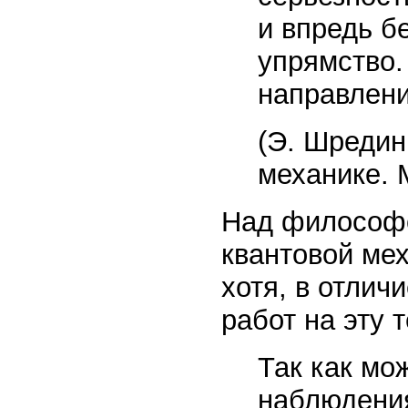
и впредь б
упрямство.
направлени
(Э. Шредин
механике. М
Над философс
квантовой ме
хотя, в отлич
работ на эту т
Так как мо
наблюдения