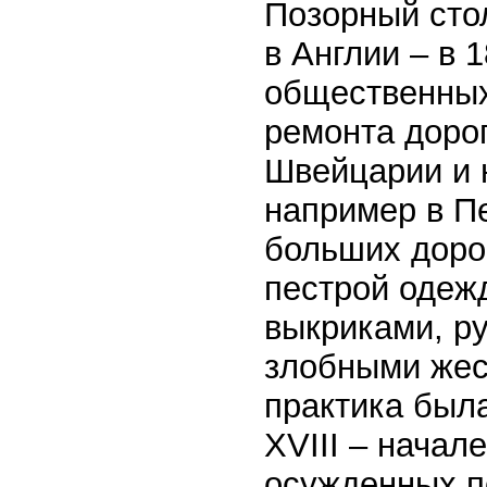
Позорный сто
в Англии – в 
общественных
ремонта дорог
Швейцарии и 
например в П
больших доро
пестрой одеж
выкриками, р
злобными жес
практика был
XVIII – начал
осужденных п