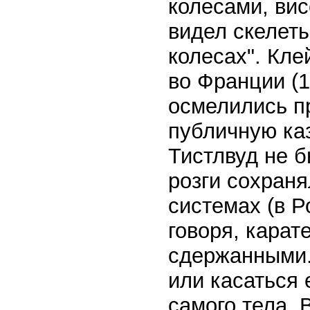
колесами, ви
видел скелет
колесах". Кле
во Франции (1
осмелились п
публичную каз
Тистлвуд не б
розги сохран
системах (в Р
говоря, карат
сдержанными. 
или касаться 
самого тела. 