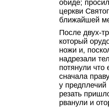
обиде; просил
церкви Святог
ближайшей ме
После двух-тр
который оруд
ножи и, поско
надрезали те
потянули что 
сначала прав
у предплечий
резать пришл
рванули и ото