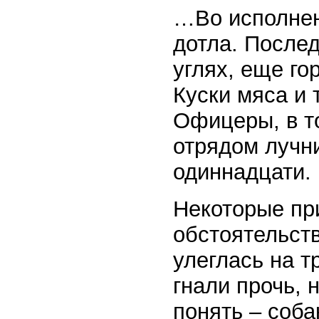
…Во исполнен
дотла. После
углях, еще го
Куски мяса и 
Офицеры, в то
отрядом лучн
одиннадцати.
Некоторые пр
обстоятельств
улеглась на т
гнали прочь, 
понять – соба