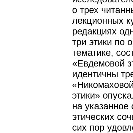
о трех читанн
лекционных ку
редакциях одн
три этики по
тематике, сос
«Евдемовой зт
идентичны тре
«Никомаховой
этики» опуска
на указанное
этических со
сих пор удовл