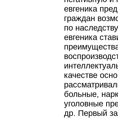
евгеника пре
граждан возм
по наследств
евгеника став
преимущества
воспроизводс
интеллектуал
качестве осно
рассматривал
больные, нар
уголовные пр
др. Первый з