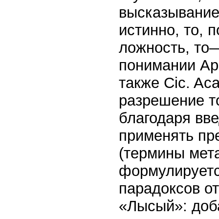
высказывание 
истинно, то, 
ложность, то—
понимании Ари
также Cic. Aca
разрешение то
благодаря вв
применять пр
(термины мета
формулируетс
парадоксов о
«Лысый»: доб