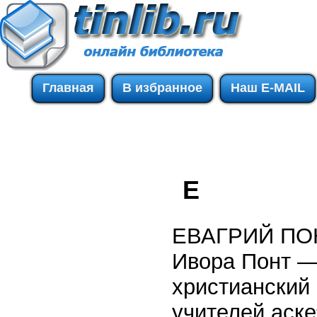
Главная
В избранное
Наш E-MAIL
Е
ЕВАГРИЙ ПОН
Ивора Понт — 
христианский 
учителей аск