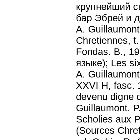
крупнейший с
бар Эбрей и др
A. Guillaumont
Chretiennes, t
Fondas. В., 1
языке); Les si
A. Guillaumont-
XXVI H, fasc. 1
devenu digne d
Guillaumont. P
Scholies aux P
(Sources Chret