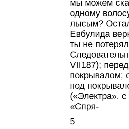
мы можем сказ
одному волосу
лысым? Остал
Евбулида вер
ты не потерял
Следовательно
VII187); пере
покрывалом; о
под покрывало
(«Электра», 
«Спря-
5