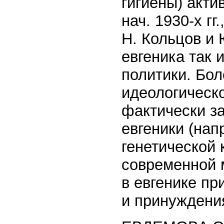
гигиены) акти
нач. 1930-х гг
Н. Кольцов и
евгеника так 
политики. Боле
идеологическо
фактически з
евгеники (нап
генетической 
современной 
в евгенике п
и принуждения