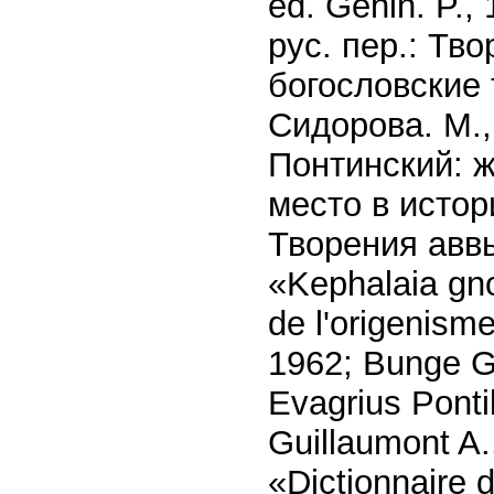
ed. Gehin. P.,
рус. пер.: Тв
богословские т
Сидорова. М.,
Понтинский: ж
место в истор
Творения аввы
«Kephalaia gnos
de l'origenisme
1962; Bunge G.
Evagrius Ponti
Guillaumont A.
«Dictionnaire de