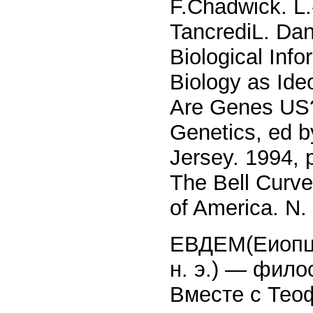
F.Chadwick. L.
TancrediL. Dan
Biological Inf
Biology as Ide
Are Genes US?
Genetics, ed 
Jersey. 1994, p
The Bell Curve
of America. N.
ЕВДЕМ(Еиопцо
н. э.) — фило
Вместе с Тео