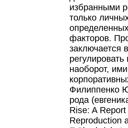
избранными ро
только личных
определенных
факторов. Пр
заключается в
регулировать 
наоборот, им
корпоративных
Филиппенко Ю
рода (евгеника
Rise: A Report
Reproduction a