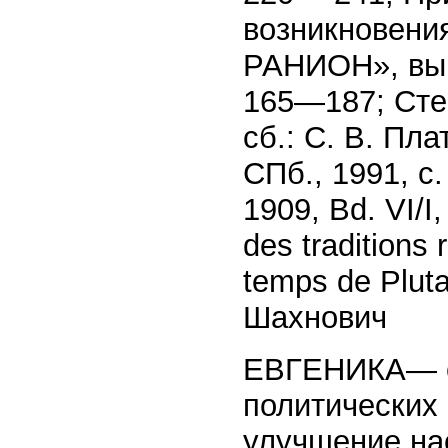
возникновения
РАНИОН», вып.
165—187; Степ
сб.: С. В. Пл
СПб., 1991, с.
1909, Bd. VI/I
des traditions
temps de Pluta
Шахнович
ЕВГЕНИКА— с
политических
улучшение на