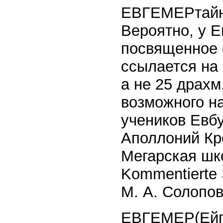
ЕВГЕМЕРтайн
Вероятно, у Е
посвященное 
ссылается на 
а не 25 драхм
возможного на
учеников Евб
Аполлоний Кро
Мегарская школ
Kommentierte 
M. А. Солопо
ЕВГЕМЕР(Ейгщ