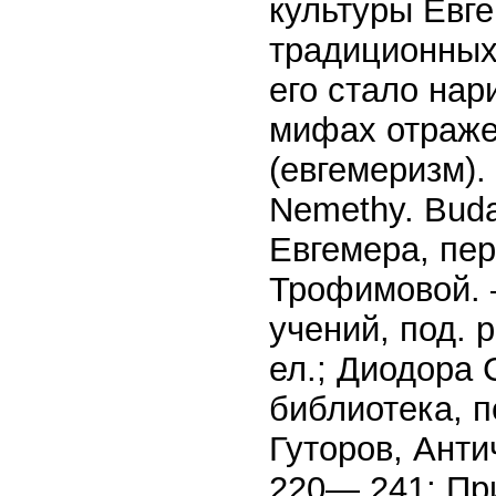
культуры Евге
традиционных
его стало на
мифах отраже
(евгемеризм). 
Nemethy. Buda
Евгемера, пер.
Трофимовой. 
учений, под. р
ел.; Диодора 
библиотека, пе
Гуторов, Анти
220— 241; При