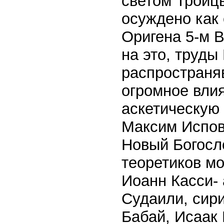
светом Троиц
осуждено как
Оригена 5-м 
на это, труды
распространя
огромное вли
аскетическую 
Максим Испов
Новый Богосло
теоретиков м
Иоанн Касси- 
Судаили, сир
Бабай, Исаак