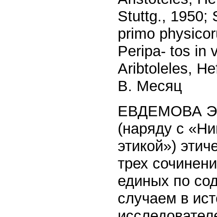
Stuttg., 1950
primo physicoru
Peripa- tos in 
Aribtoleles, H
В. Месяц
ЕВДЕМОВА ЭТ
(наряду с «Н
этикой») этич
трех сочинен
единых по со
случаем в ис
исследователе