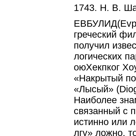
1743. H. В. Ш
ЕВБУЛИД(Evpov
греческий фи
получил изве
логических па
оюХекпког Xoy
«Накрытый по
«Лысый» (Diog
Наиболее знам
связанный с 
истинно или 
лгу» ложно, т