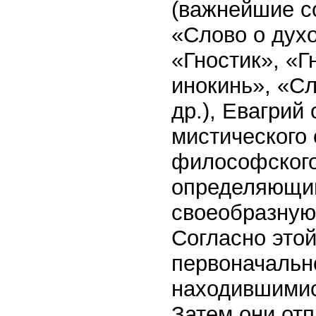
(важнейшие с
«Слово о духо
«Гностик», «Г
инокинь», «С
др.), Евагрий
мистического 
философского
определяющим
своеобразную 
Согласно это
первоначально
находившимис
Затем они отп