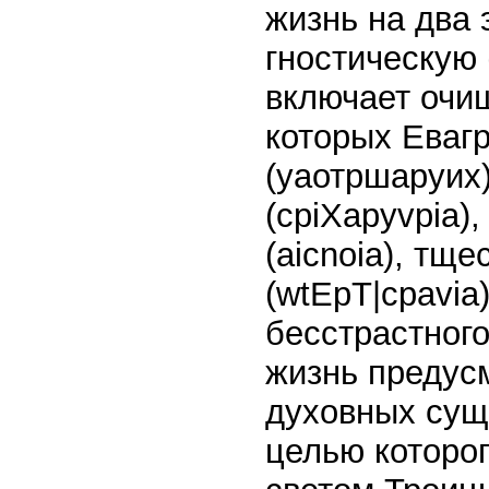
жизнь на два 
гностическую 
включает очи
которых Евагр
(уаотршаруих)
(cpiXapyvpia),
(aicnoia), тщ
(wtEpT|cpavia
бесстрастного
жизнь предус
духовных сущн
целью которо