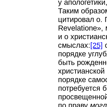
у апологетики
Таким образо
цитировал о. 
Revelatione»,
и о христиан
смыслах:
[25]
о
порядке углу
быть рожденн
христианской
порядке само
потребуется 
просвещенной
по праву
могл