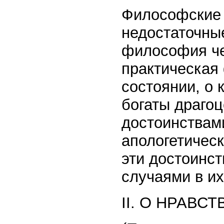
Философские 
недостаточные
философия че
практическая
состоянии, о 
богаты драго
достоинствами
апологетичес
эти достоинс
случаями в их
II. О НРАВ