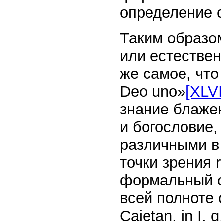
определение 
Таким образом
или естествен
же самое, что
Deo uno»
[XLVI
знание блаже
и богословие,
различными в с
точки зрения r
формальный о
всей полноте 
Cajetan, in I, 