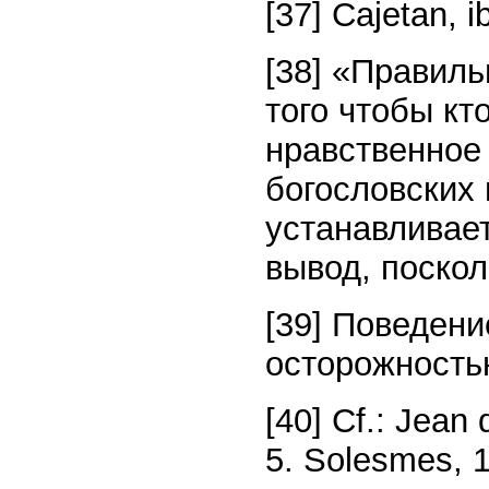
[37] Cajetan, i
[38] «Правиль
того чтобы кт
нравственное
богословских 
устанавливает
вывод, поскол
[39] Поведени
осторожность
[40] Cf.: Jean 
5. Solesmes, 11