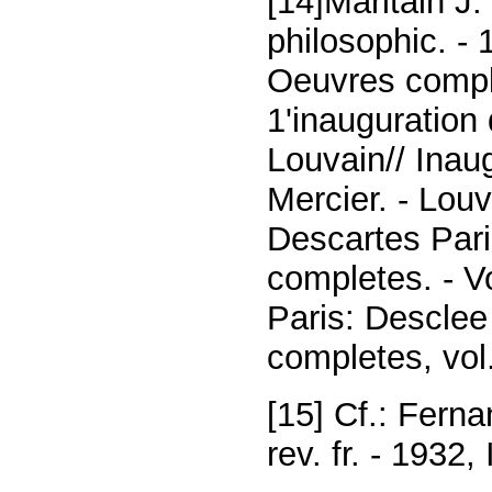
[14]Maritain J
philosophic. - 1
Oeuvres comple
1'inauguration
Louvain// Inau
Mercier. - Lou
Descartes Pari
completes. - V
Paris: Desclee
completes, vol
[15] Cf.: Ferna
rev. fr. - 1932, 