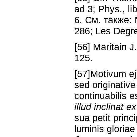
ad 3; Phys., lib
6. См. также: M
286; Les Degre
[56] Maritain 
125.
[57]Motivum ej
sed originative
continuabilis 
illud inclinat e
sua petit princi
luminis gloriae