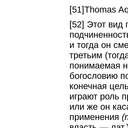
[51]Thomas Aqui
[52] Этот вид
подчиненность
и тогда он см
третьим (тогд
понимаемая н
богословию п
конечная цель
играют роль 
или же он кас
применения
(
власть — лат.