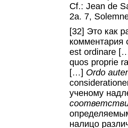
Cf.: Jean de Sa
2a. 7, Solemnes
[32] Это как р
комментария с
est ordinare [
quos proprie ra
[…]
Ordo aute
consideratione
ученому надл
соответствии
определяемым
налицо разл