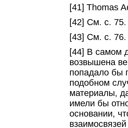
[41] Thomas Aqu
[42] См. с. 75.
[43] См. с. 76.
[44] В самом 
возвышена ве
попадало бы п
подобном слу
материалы, д
имели бы отн
основании, ч
взаимосвязей 