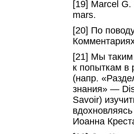
[19] Marcel G. 
mars.
[20] По повод
Комментариях,
[21] Мы таким
к попыткам в
(напр. «Разде
знания» — Dist
Savoir) изучи
вдохновляясь 
Иоанна Крест