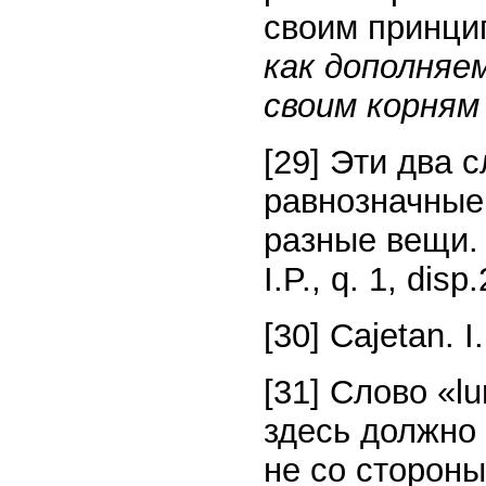
своим принци
как дополняе
своим корням
[29] Эти два 
равнозначные,
разные вещи. 
I.P., q. 1, disp.
[30] Cajetan. I.
[31] Слово «lu
здесь должно 
не со стороны