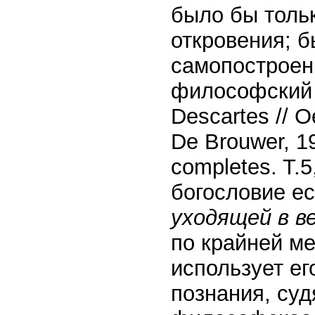
было бы толь
откровения; б
самопостроен
философский по
Descartes // O
De Brouwer, 19
completes. T.5
богословие ес
уходящей в в
по крайней м
использует е
познания, суд