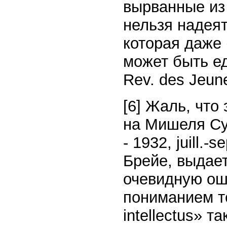
вырванные из 
нельзя надеят
которая даже
может быть ед
Rev. des Jeune
[6] Жаль, что
на Мишеля Сур
- 1932, juill.-
Брейе, выдае
очевидную ош
пониманием те
intellectus» т