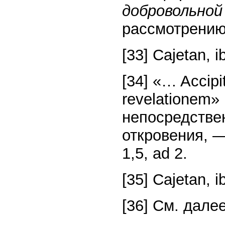
добровольно
рассмотрению
[33] Cajetan, ib
[34] «… Accipi
revelationem
непосредстве
откровения, — 
1,5, ad 2.
[35] Cajetan, ib
[36] См. дале