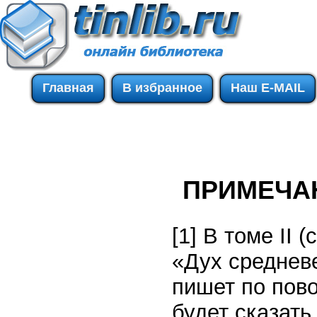
Главная
В избранное
Наш E-MAIL
ПРИМЕЧА
[1] В томе II 
«Дух среднев
пишет по пово
будет сказать