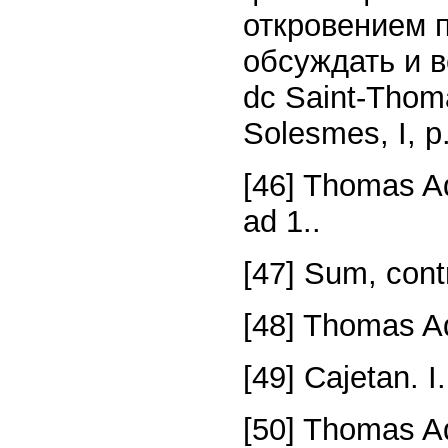
откровением 
обсуждать и в
dc Saint-Thomas
Solesmes, I, p
[46] Thomas Aqu
ad 1..
[47] Sum, contr
[48] Thomas Aq
[49] Cajetan. I.
[50] Thomas Aq