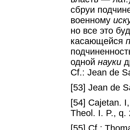
сбруи подчин
военному
иск
но все это бу
касающейся
подчиненность
одной
науки
д
Cf.: Jean de Sa
[53] Jean de Sa
[54] Cajetan. 
Theol. I. P., q. 
[55] Cf.: Thoma