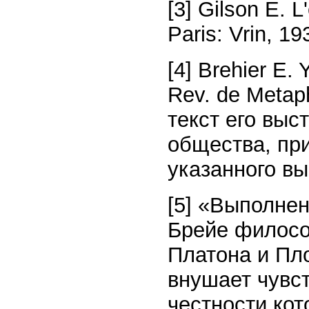
[3] Gilson E. L
Paris: Vrin, 193
[4] Brehier E. 
Rev. de Metaph
текст его вы
общества, пр
указанного вы
[5] «Выполнен
Брейе филосо
Платона и Пло
внушает чувст
честности кот