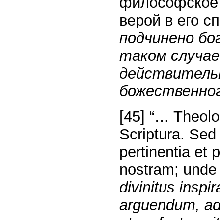
философское 
верой в его 
подчинено бо
таком случае,
действитель
божественног
[45] “… Theolog
Scriptura. Sed 
pertinentia et 
nostram; unde d
divinitus inspi
arguendum, ad 