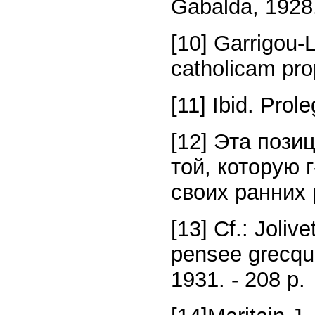
Gabalda, 1928.
[10] Garrigou-
catholicam prop
[11] Ibid. Prol
[12] Эта пози
той, которую 
своих ранних 
[13] Cf.: Joliv
pensee grecque
1931. - 208 p.