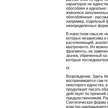
характерно не единств
обособлен и идеально 
живописи заполненных 
обособленную - рассмат
например, отдельный ф
неопределенных форм
В известном смысле лю
которых независима и 
расчленяющий, аналити
кватроченто. Их можно
фрагменты, не замече
зрачок, обреченный на
которые последователь
IX
Возрождение. Здесь бе
воспринимается сам по 
некоторого единства, в
продолжает писать обо
действует по прежней 
предшественникам, Раф
Синтетическая форма к
властно накладывается