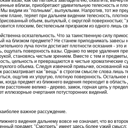
окам вазы, как бы пытаясь завладеть ею, охватить, вычерти
енные вблизи, приобретают удивительную телесность и плот
Мы видим их "полными", выпуклыми. Напротив, тот же пред
ем плане, теряет при дальнем видении телесность, плотнос
обрисованный объем, выпуклый, с округлой поверхностью; "
новится плоским, бестелесным призраком из одного лишь св
ственна осязательность. Что за таинственную силу прико
ый на близком предмете? Не станем приподнимать завесы 
зрительного луча почти достигает плотности осязания - это и
ь, ощупать поверхность вазы. Однако по мере удаления пре
рукой, становясь чистым зрением. Вместе с тем и предметы,
ность, цельность и превращаются в чистые хроматические 
ыпуклого объема. Следуя извечной привычке, основанной н
к рассматривает как "вещь" в строгом смысле слова лишь т
ться, ощутив их упругую, плотную поверхность. Остальное 
к, когда предмет из ближнего видения переходит в область 
ли расстояние велико - дерево, замок, горная цепь у преде
тает иллюзорные очертания потусторонних видений.
наиболее важное рассуждение.
ижнего видения дальнему вовсе не означает, что во второ
енный предмет. "Смотреть" имеет здесь более узкий смысл: