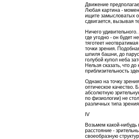
Движение предполагае
Любая картина - момен
ищите замысловатых об
сдвигается, вызывая т
Ничего удивительного.
где угодно - он будет
тяготеет неотвратимая
точки зрения. Подобна
шпиля башни, до парус
голубой купол неба за
Нельзя сказать, что до
приблизительность зде
Однако на точку зрени
оптическое качество. Б
абсолютную зрительную
по физиологии) не сто
различных типа зрения
IV
Возьмем какой-нибудь п
расстояние - зрительны
своеобразную структур