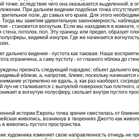
й точке, вследствие чего она оказывается выделенной, в о
ожении. При дальнем видении подобная точка отсутствует,
 зрительное поле, до самых его краев. Для этого необходи
. Тогда мы заметим удивительную закономерность: наблюда
елое - становится вогнутым. Если мы находимся в комнате, 
стена, потолок, пол. Эту границу, или предел, образует пло
олусферы, видимой изнутри. Где же начинается вогнутость
зах.
ет дальнего видения - пустота как таковая. Наше восприят
тота ограничена, а саму пустоту - от глазного яблока до сте
нуждены признать следующий парадокс: объект дальнего в
видимый вблизи, а, напротив, ближе, поскольку начинается 
нимание устремлено не вдаль, а, как раз наоборот, сосред
 луч не сталкивается с выпуклой поверхностью плотного, 
оникает в вогнутую полусферу, скользит внутри пустого про
твенной истории Европы точка зрения сместилась от ближне
пейская живопись, возникнув в творениях Джотто как живо
 в живопись пустого пространства.
ие художника изменяет свою направленность отнюдь не пр