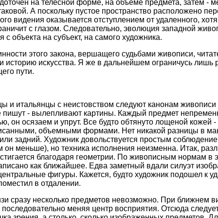
доточен на телесной форме, на объеме предмета, затем - 
 таковой. А поскольку пустое пространство расположено пе
о видения оказывается отступлением от удаленного, хотя и
раничит с глазом. Следовательно, эволюция западной живо
с объекта на субъект, на самого художника.
инности этого закона, вершащего судьбами живописи, чита
и историю искусства. Я же в дальнейшем ограничусь лишь 
его пути.
цы и итальянцы с неистовством следуют канонам живописи
е пишут - вылепливают картины. Каждый предмет непремен
ю, он осязаем и упрут. Все будто обтянуто лощеной кожей - б
исанными, объемными формами. Нет никакой разницы в ма
 или задний. Художник довольствуется простым соблюдени
м он меньше), но техника исполнения неизменна. Итак, разл
остигается благодаря геометрии. По живописным нормам в э
написано как ближайшее. Едва заметный вдали силуэт изобр
и центральные фигуры. Кажется, будто художник подошел к 
 поместил в отдалении.
зи сразу несколько предметов невозможно. При ближнем в
последовательно меняя центр восприятия. Отсюда следует,
чка зрения, а столько, сколько изображенных предметов. Д