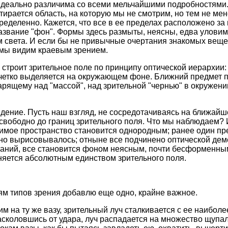
идеально различима со всеми мельчайшими подробностями. 
стирается область, на которую мы не смотрим, но тем не м
пределенно. Кажется, что все в ее пределах расположено з
азвание "фон". Формы здесь размыты, неясны, едва улови
 света. И если бы не привычные очертания знакомых веще
 мы видим краевым зрением.
 строит зрительное поле по принципу оптической иерархии:
четко выделяется на окружающем фоне. Ближний предмет 
арящему над "массой", над зрительной "чернью" в окружени
идение. Пусть наш взгляд, не сосредотачиваясь на ближайш
 свободно до границ зрительного поля. Что мы наблюдаем?
димое пространство становится однородным; ранее один пр
но вырисовывалось; отныне все подчинено оптической де
таний, все становится фоном неясным, почти бесформенны
яется абсолютным единством зрительного поля.
м типов зрения добавлю еще одно, крайне важное.
им на ту же вазу, зрительный луч сталкивается с ее наибо
расколовшись от удара, луч распадается на множество щупа