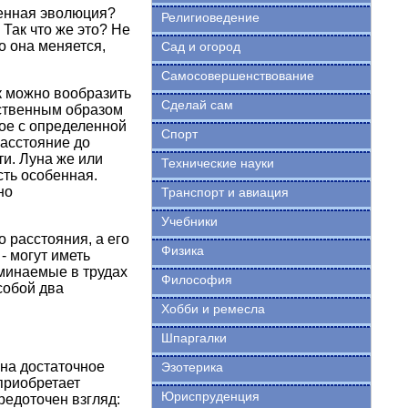
венная эволюция?
Религиоведение
Так что же это? Не
о она меняется,
Сад и огород
Самосовершенствование
к можно вообразить
Сделай сам
вственным образом
ное с определенной
Спорт
Расстояние до
ти. Луна же или
Технические науки
сть особенная.
но
Транспорт и авиация
Учебники
 расстояния, а его
Физика
- могут иметь
оминаемые в трудах
Философия
собой два
Хобби и ремесла
Шпаргалки
 на достаточное
Эзотерика
 приобретает
Юриспруденция
редоточен взгляд: