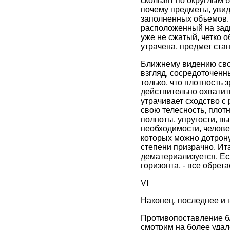
скользят по округлым б
почему предметы, увид
заполненных объемов. 
расположенный на задн
уже не сжатый, четко 
утрачена, предмет ста
Ближнему видению свой
взгляд, сосредоточенн
только, что плотность 
действительно охватит
утрачивает сходство с 
свою телесность, плот
полноты, упругости, в
необходимости, челове
которых можно дотрону
степени призрачно. Ита
дематериализуется. Ес
горизонта, - все обре
VI
Наконец, последнее и 
Противопоставление бл
смотрим на более удал