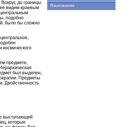
Вокруг, до границы
Языкознание
енее видим краевым
а центральным
мы, подобно
й, было бы сложно
 центральное,
подобен
и космического
ем предмете,
 Иерархическая
едмет был выделен,
мократии. Предметы
м. Двойственность
лее выступающей
лец, которые