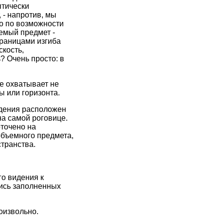
птически
 - напротив, мы
мо по возможности
емый предмет -
границами изгиба
скость,
? Очень просто: в
ие охватывает не
ны или горизонта.
идения расположен
на самой роговице.
оточено на
объемного предмета,
странства.
го видения к
пись заполненных
оизвольно.