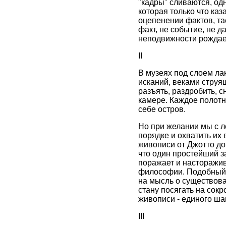
"кадры" сливаются, одн
которая только что ка
оцепенении фактов, тае
факт, не событие, не д
неподвижности рождае
II
В музеях под слоем ла
исканий, веками струя
разъять, раздробить, 
камере. Каждое полотн
себе остров.
Но при желании мы с л
порядке и охватить их 
живописи от Джотто до
что один простейший 
поражает и насторажив
философии. Подобный 
на мысль о существова
стану посягать на сок
живописи - единого ша
III