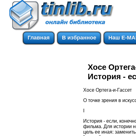
Главная
В избранное
Наш E-MA
Хосе Ортега-
История - есл
Хосе Ортега-и-Гассет
О точке зрения в искус
I
История - если, конечн
фильма. Для истории не
цель ее иная: заменит