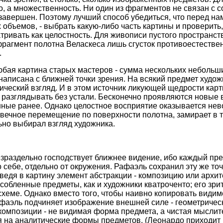
о, а множественность. Ни один из фрагментов не связан с 
завершен. Поэтому лучший способ убедиться, что перед на
объемов, - выбрать какую-либо часть картины и проверить,
ривать как целостность. Для живописи пустого пространств
рагмент полотна Веласкеса лишь сгусток противоестестве
.
бая картина старых мастеров - сумма нескольких небольши
написана с ближней точки зрения. На всякий предмет худо
ческий взгляд. И в этом источник ликующей щедрости карт
 разглядывать без устали. Бесконечно проявляются новые 
нные ранее. Однако целостное восприятие оказывается не
 вечное перемещение по поверхности полотна, замирает в т
но выбирал взгляд художника.
зраздельно господствует ближнее видение, ибо каждый пр
себе, отдельно от окружения. Рафаэль сохранил эту же точк
ведя в картину элемент абстракции - композицию или архит
собленные предметы, как и художники кватроченто; его зр
схеме. Однако вместо того, чтобы наивно копировать видим
аэль подчиняет изображение внешней силе - геометрическ
омпозиции - не видимая форма предмета, а чистая мыслит
 на аналитические формы предметов. (Леонардо приходит к