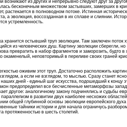
и возникают из других и непрерывно следуют друг за друго
залась бесконечным множеством застывших, замерших в кр
т, растекается в полноводном потоке. Истинная историческ
ата, а эволюция, воссозданная в их сплаве и слиянии. Истор
тся устремленность.
ка хранится остывший труп эволюции. Там заключен поток 
щийся из человеческих душ. Картину эволюции сберегли, но
снова превратить в набор фрагментов и заморозить, будто в
о окаменелый, неповторимый в переливе своих граней крис
егкостью оживим этот труп. Достаточно расположить карти
взглядом, а если не взглядом, то мыслью. Сразу станет ясно
 наших дней - единый шаг искусства, подошедший к концу э
закон предопределил все бесчисленные метаморфозы запад
ает другое: аналогичному закону подчинялись и судьбы ев
параллелизм в развитии двух наиболее несхожих областей
нии общей глубинной основы эволюции европейского духа в
ровенные тайники истории и для начала ограничусь разборо
га протяженностью в шесть столетий.