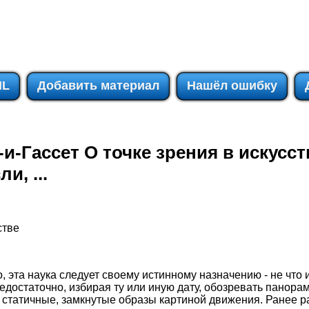
IL
Добавить материал
Нашёл ошибку
и-Гассет О точке зрения в искусств
и, ...
стве
о, эта наука следует своему истинному назначению - не что 
достаточно, избирая ту или иную дату, обозревать панорам
ь статичные, замкнутые образы картиной движения. Ранее 