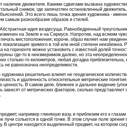
т наличие движителя. Какими сдвигами вызвана художест
тальный снимок, где запечатлен остановленный движитель. 
ъяснений. Это всего лишь точка зрения художника - именн
ем самым разнообразие образов и стилей.
 Абстрактная идея вездесуща. Равнобедренный треугольни
 неизменен на Земле и на Сириусе. Напротив, над всяким чу
 печать местоположения; короче, образ являет нам увиден
я локализация зримого в той или иной степени неизбежна. 
а на горизонте можно установить с известной долей точнос
теряны где-то в неизмеримом далеко, но эта неопределенно
 них столько-то километров, любая догадка приблизительна, 
сь не равнозначна неопределимости.
я художника решительно влияет не геодезическое количество
лизость и удаленность относительные метрические понятия 
 ценность. В самом деле, ближнее и дальнее видение (уп
ль зависят от метрических факторов, сколько представляют 
.
редмет, например глиняную вазу, и приблизим его к глазам
е лучи сольются в одной точке. В этом случае поле зрения
у. В центре находится выделенный предмет, на котором сос