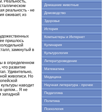
м. Реальность,
Домашние животные
исталлическом
ая реальность - не
Домоводство
ия оживает, из
Здоровье
История
художественных
Компьютеры и Интернет
 ее пришлось
Кулинария
 холодильной
талл, замкнутый в
Культурология
Литературоведение
ны в определенном
, что развитие
Математика
тап. Удивительно,
ной живописи. Но
Медицина
ропейской
Научная литература - прочее
 культуры наводит
 целом... Я не
Педагогика
м западной
Политика
Психология