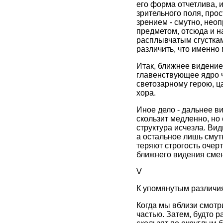
его форма отчетлива, 
зрительного поля, про
зрением - смутно, нео
предметом, отсюда и н
расплывчатым сгусткам
различить, что именно
Итак, ближнее видение
главенствующее ядро 
светозарному герою, ц
хора.
Иное дело - дальнее в
скользит медленно, но
структура исчезла. Ви
а остальное лишь смут
теряют строгость очер
ближнего видения смен
V
К упомянутым различия
Когда мы вблизи смотр
частью. Затем, будто 