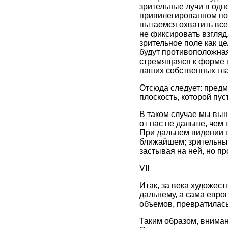
зрительные лучи в одно
привилегированном пол
пытаемся охватить все
не фиксировать взгляд
зрительное поле как ц
будут противоположная 
стремящаяся к форме п
наших собственных гла
Отсюда следует: предм
плоскость, которой пус
В таком случае мы вы
от нас не дальше, чем 
При дальнем видении в
ближайшем; зрительный
застывая на ней, но пр
VII
Итак, за века художес
дальнему, а сама евро
объемов, превратилась
Таким образом, вниман