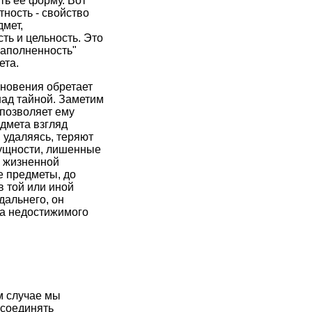
ть ее форму. Вот
ность - свойство
мет,
ть и цельность. Это
заполненность"
ета.
сновения обретает
над тайной. Заметим
 позволяет ему
дмета взгляд
 удаляясь, теряют
сущности, лишенные
а жизненной
е предметы, до
в той или иной
дальнего, он
ла недостижимого
м случае мы
 соединять