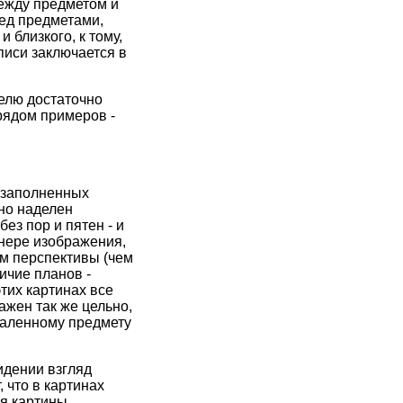
между предметом и
ред предметами,
 близкого, к тому,
писи заключается в
телю достаточно
рядом примеров -
 заполненных
но наделен
ез пор и пятен - и
нере изображения,
ем перспективы (чем
ичие планов -
тих картинах все
ажен так же цельно,
удаленному предмету
идении взгляд
 что в картинах
ля картины