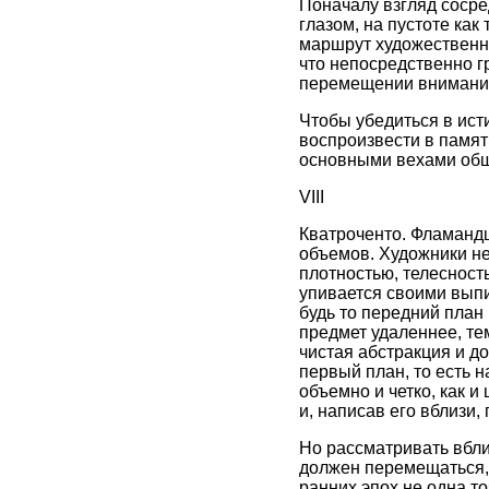
Поначалу взгляд сосре
глазом, на пустоте как
маршрут художественног
что непосредственно г
перемещении внимания 
Чтобы убедиться в ист
воспроизвести в памят
основными вехами общ
VIII
Кватроченто. Фламанд
объемов. Художники н
плотностью, телесность
упивается своими вып
будь то передний план
предмет удаленнее, те
чистая абстракция и д
первый план, то есть 
объемно и четко, как 
и, написав его вблизи,
Но рассматривать вбли
должен перемещаться, 
ранних эпох не одна то