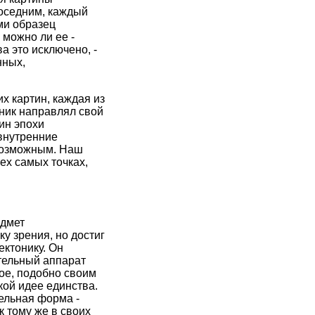
соседним, каждый
ми образец
 можно ли ее -
а это исключено, -
нных,
х картин, каждая из
жник направлял свой
ин эпохи
внутренние
возможным. Наш
ех самых точках,
едмет
у зрения, но достиг
ектонику. Он
ительный аппарат
ое, подобно своим
ой идее единства.
ельная форма -
 тому же в своих