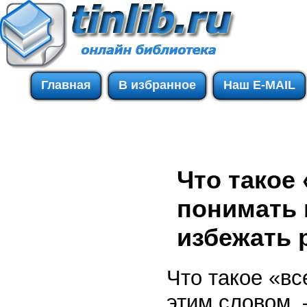
Главная
В избранное
Наш E-MAIL
Что такое
понимать 
избежать р
Что такое «в
этим словом,