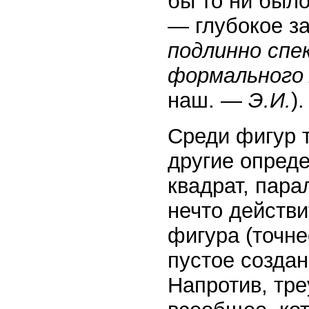
бы то ни был
— глубокое з
подлинно сп
формального
наш. —
Э.И.
).
Среди фигур т
другие опред
квадрат, пара
нечто действи
фигура (точн
пустое создан
Напротив, тре