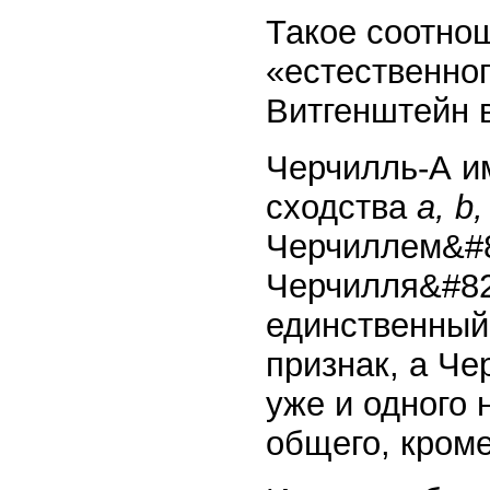
Такое соотно
«естественно
Витгенштейн в
Черчилль-А и
сходства
a, b,
Черчиллем&#
Черчилля&#82
единственный
признак, а Ч
уже и одного 
общего, кром