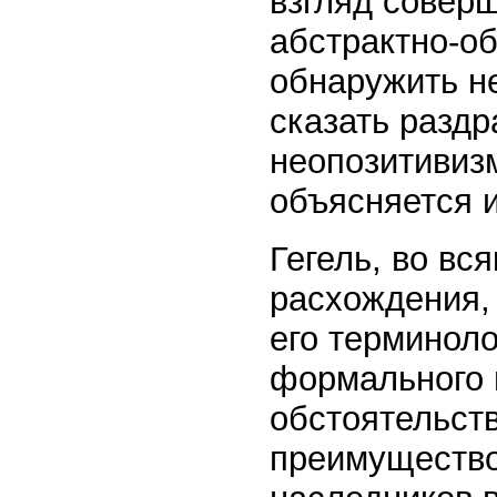
взгляд совер
абстрактно-о
обнаружить н
сказать разд
неопозитивизм
объясняется 
Гегель, во вс
расхождения, 
его терминоло
формального 
обстоятельств
преимущество