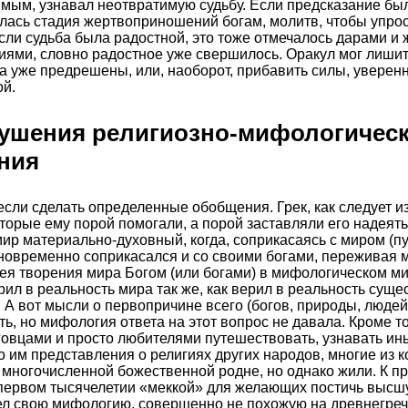
мым, узнавал неотвратимую судьбу. Если предсказание бы
алась стадия жертвоприношений богам, молитв, чтобы упроси
сли судьба была радостной, это тоже отмечалось дарами и 
ями, словно радостное уже свершилось. Оракул мог лишит
да уже предрешены, или, наоборот, прибавить силы, уверенн
й.
ушения религиозно-мифологическ
ния
если сделать определенные обобщения. Грек, как следует и
торые ему порой помогали, а порой заставляли его надеять
мир материально-духовный, когда, соприкасаясь с миром (пу
новременно соприкасался и со своими богами, переживая 
ея творения мира Богом (или богами) в мифологическом м
рил в реальность мира так же, как верил в реальность сущ
 А вот мысли о первопричине всего (богов, природы, люде
ь, но мифология ответа на этот вопрос не давала. Кроме то
овцами и просто любителями путешествовать, узнавать ины
о им представления о религиях других народов, многие из к
 многочисленной божественной родне, но однако жили. К пр
 первом тысячелетии «меккой» для желающих постичь высш
ел свою мифологию, совершенно не похожую на древнегреч