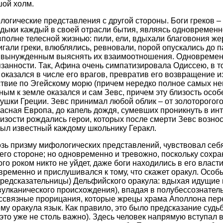
шой холм.
огические представления с другой стороны. Боги греков – э
дыки каждый в своей отрасли бытия, являясь одновременн
полне телесной жизнью: пили, ели, вдыхали благовония ж
гали греки, влюблялись, ревновали, порой опускались до па
я вынужденным выяснять их взаимоотношения. Одновременн
занности. Так, Афина очень симпатизировала Одиссею, в т
оказался в числе его врагов, превратив его возвращение из
ствие по Эгейскому морю (причем нередко полное самых н
ным к земле оказался и сам Зевс, причем эту близость осо
шки Греции. Зевс принимал любой облик – от золоторогого
расная Европа, до капель дождя, сумевших проникнуть в ин
лизости рождались герои, которых после смерти Зевс вознос
был известный каждому школьнику Геракл.
озь призму мифологических представлений, чувствовал себ
 его стороне; но одновременно и тревожно, поскольку сохран
го роком никто не уйдет, даже боги находились в его власти
временно и прислушивался к тому, что скажет оракул. Осо
редсказательницы) Дельфийского оракула: вдыхая идущие 
вулканического происхождения), впадая в полубессознател
ссвязные прорицания, которые жрецы храма Аполлона пер
 оракула язык. Как правило, это было предсказание судьб
то уже не столь важно). Здесь человек напрямую вступал в