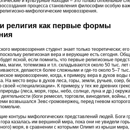
гические и культурные находки – это только
отдельные сл
 воссоздания процесса становления философии особую важ
е религиозно-мифологические мировоззрения.
и религия как первые формы
ния
ого мировоззрения студент знает только теоретически; его
 поскольку религиозная вера и верующие есть сегодня. Об
будет ясной, если помнить, что первые религиозные предст
а, магии, тотемизма и т.п. складываются около 50 тыс. лет 
иваются, делаются более сложными и где-то около 5–7 тыс.
еское мировоззрение, когда, к примеру, вера в духов воды 
. На место веры в духов леса, горы, земли, ручьев, озер, 
о своей «специализации». К примеру, у тех же древних грек
 природы (леса, моря, горы, небо, солнце, луна и др.) окруж
деятельности (боги ремесел, торговли, виноделия, войны, 
всеми возвышался Зевс-громовержец, перед гневом которого
 помельче.
щие контуры мифологических представлений людей. Боги г
 гора казалась им вершиной мира, пока они не увидели гор
ного) моря, в сравнении с которыми Олимп из крыши мира,