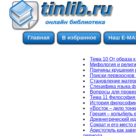
Главная
В избранное
Наш E-MA
Тема 10 От образа 
Мифология и религ
Причины крушения 
Поиски первооснов 
Становление матери
Специфика языка 
Вопросы для провер
Тема 11 Философия 
История философии 
«Восток – дело тон
Греция – колыбель 
Древнегреческий ид
Сократ и его место
Аристотель как зав
периода