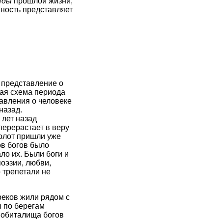
еды
прошлой жизни,
ность представляет
 представление о
щая схема периода
авления о человеке
назад.
 лет назад
перерастает в веру
болот пришли уже
ов богов было
ало их. Были боги и
поэзии, любви,
 трепетали не
реков жили рядом с
ы по берегам
 обиталища богов