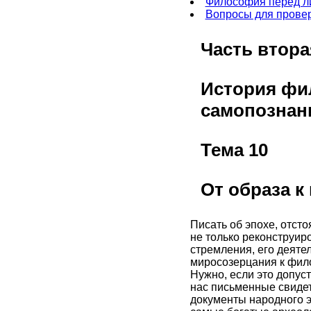
Философия перед л
Вопросы для провер
Часть втора
История фи
самопознан
Тема 10
От образа 
Писать об эпохе, отсто
не только реконструиро
стремления, его деяте
миросозерцания к фило
Нужно, если это допус
нас письменные свидет
документы народного э