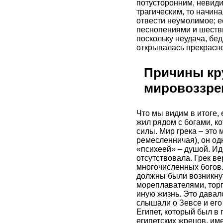
потусторонним, невиди
трагическим, то начин
отвести неумолимое; е
песнопениями и шестви
поскольку неудача, бе
открывалась прекрасно
Причины кр
мировоззре
Что мы видим в итоге, 
жил рядом с богами, ко
силы. Мир грека – это 
ремесленничая), он од
«психеей» – душой. Ид
отсутствовала. Грек ве
многочисленных богов.
должны были возникнут
мореплавателями, торг
иную жизнь. Это давал
слышали о Зевсе и его
Египет, который был в
египетских жрецов, им