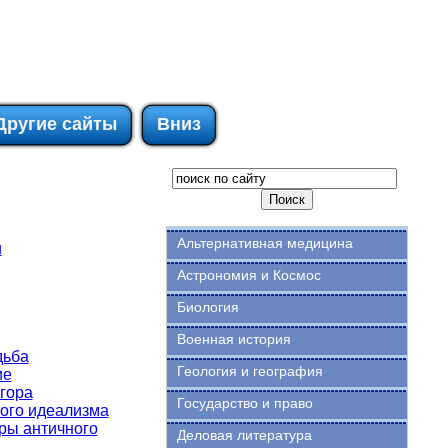
Другие сайты
Вниз
Альтернативная медицина
и
Астрономия и Космос
Биология
Военная история
дьба
Геология и география
ие
гора
Государство и право
кого идеализма
ры античного
Деловая литература