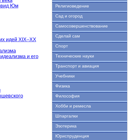
 века
Дэвид Юм
Религиоведение
Сад и огород
Самосовершенствование
Сделай сам
ких идей XIX–XX
Спорт
иализма
Технические науки
идеализма и его
Транспорт и авиация
Учебники
Физика
и
ышевского
Философия
Хобби и ремесла
Шпаргалки
Эзотерика
Юриспруденция