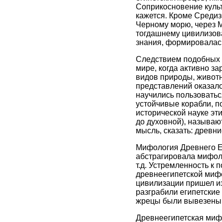
Соприкосновение культ
кажется. Кроме Средиз
Черному морю, через 
тогдашнему цивилизов
знания, формировалас
Следствием подобных и
мире, когда активно з
видов природы, животн
представлений оказало
научились пользоватьс
устойчивые корабли, п
исторической науке эт
до духовной), называю
мысль, сказать: древн
Мифология Древнего Ег
абстрагировала мифоло
т.д. Устремленность к
древнеегипетской мифол
цивилизации пришел из
разграбили египетски
жрецы были вывезены
Древнеегипетская миф