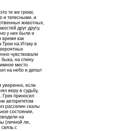
то те же греки,
о и телесными, и
ертвенных животных,
костей друг другу,
о у них были и
о время как
 Трои на Итаку в
евероятных
бенно чувствовали
 быка, на спину
тимное место
ил на небо и делал
я уверенно, если
ял веру в судьбу,
. Грек приносил
бым авторитетом
из расселин скалы
ьное состояние,
еводили на
ы (личной ли,
 связь с