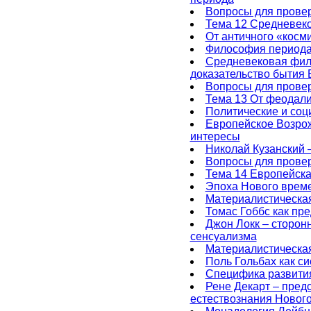
Вопросы для провер
Тема 12 Средневек
От античного «косм
Философия периода
Средневековая фило
доказательство бытия 
Вопросы для провер
Тема 13 От феодали
Политические и соц
Европейское Возрож
интересы
Николай Кузанский 
Вопросы для провер
Тема 14 Европейска
Эпоха Нового време
Материалистическая
Томас Гоббс как пр
Джон Локк – сторон
сенсуализма
Материалистическа
Поль Гольбах как с
Специфика развития
Рене Декарт – пред
естествознания Новог