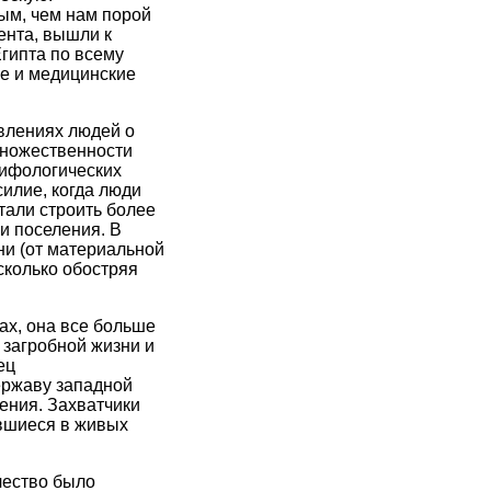
ым, чем нам порой
ента, вышли к
гипта по всему
е и медицинские
влениях людей о
множественности
мифологических
илие, когда люди
тали строить более
и поселения. В
ни (от материальной
сколько обостряя
ах, она все больше
 загробной жизни и
ец
державу западной
ения. Захватчики
вшиеся в живых
чество было