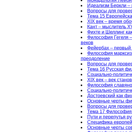
Монадология Лейбн
Идеализм Беркли – 
Вопросы для провер
Тема 15 Европейска
XIX век – время об
Кант – мыслитель X
Фихте и Шеллинг ка
Философия Гегеля –
веков
Фейербах – первый 
Философия марксизм
преодоление
Вопросы для провер
Тема 16 Русская фи
Социально-политич
XIX век – век стан
Философия славяно
Социально-политич
Достоевский как фи
Основные черты фи
Вопросы для провер
Тема 17 Философия
Пути и перепутья р
Специфика европей
Основные черты со