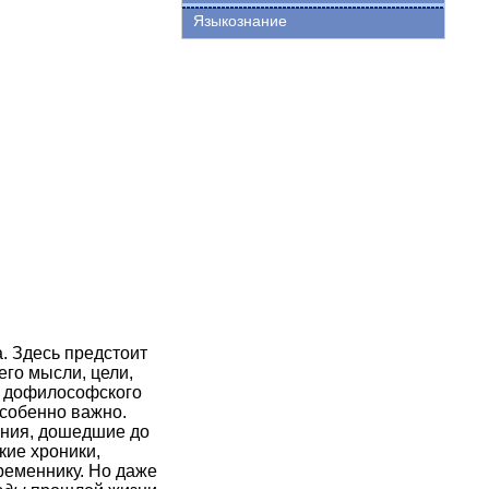
Языкознание
а. Здесь предстоит
его мысли, цели,
т дофилософского
собенно важно.
нения, дошедшие до
кие хроники,
ременнику. Но даже