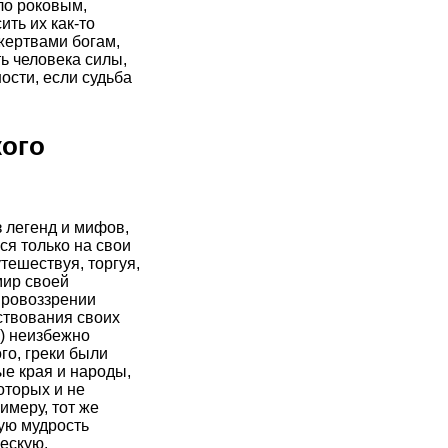
ло роковым,
ть их как-то
жертвами богам,
ь человека силы,
ости, если судьба
ого
з легенд и мифов,
ся только на свои
тешествуя, торгуя,
мир своей
ировоззрении
ествования своих
й) неизбежно
го, греки были
е края и народы,
оторых и не
имеру, тот же
ую мудрость
ескую.