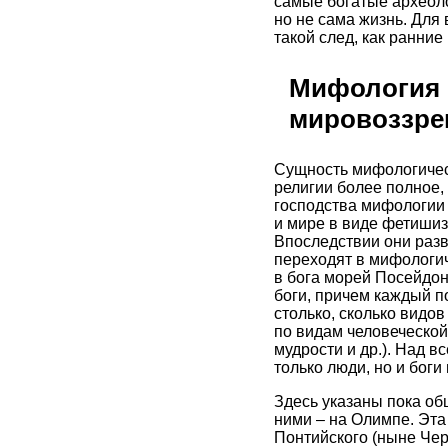
самые богатые археоло
но не сама жизнь. Для
такой след, как ранни
Мифология 
мировоззре
Сущность мифологическ
религии более полное,
господства мифологии 
и мире в виде фетишизм
Впоследствии они разв
переходят в мифологич
в бога морей Посейдона
боги, причем каждый п
столько, сколько видов
по видам человеческой 
мудрости и др.). Над 
только люди, но и боги
Здесь указаны пока об
ними – на Олимпе. Эта
Понтийского (ныне Чер