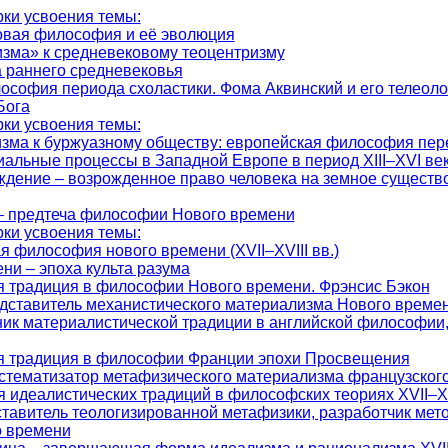
ки усвоения темы:
овая философия и её эволюция
изма» к средневековому теоцентризму
 раннего средневековья
софия периода схоластики. Фома Аквинский и его телеоло
Бога
ки усвоения темы:
зма к буржуазному обществу: европейская философия пер
иальные процессы в Западной Европе в период XIII–XVI ве
дение – возрожденное право человека на земное существ
– предтеча философии Нового времени
ки усвоения темы:
я философия нового времени (XVII–XVIII вв.)
ни – эпоха культа разума
 традиция в философии Нового времени. Фрэнсис Бэкон
едставитель механистического материализма Нового време
ник материалистической традиции в английской философии,
я традиция в философии Франции эпохи Просвещения
истематизатор метафизического материализма французско
 идеалистических традиций в философских теориях XVII–XV
ставитель теологизированной метафизики, разработчик мет
о времени