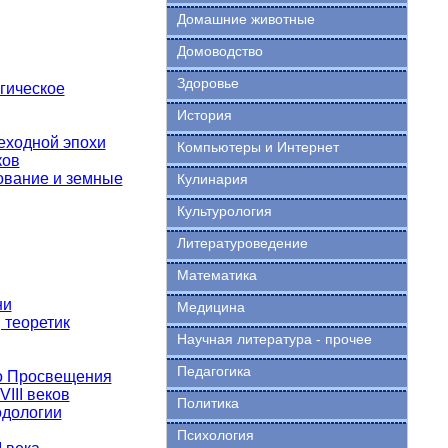
Домашние животные
Домоводство
Здоровье
гическое
История
еходной эпохи
Компьютеры и Интернет
ков
ование и земные
Кулинария
Культурология
Литературоведение
Математика
ни
Медицина
 теоретик
Научная литература - прочее
Педагогика
го Просвещения
III веков
Политика
одологии
Психология