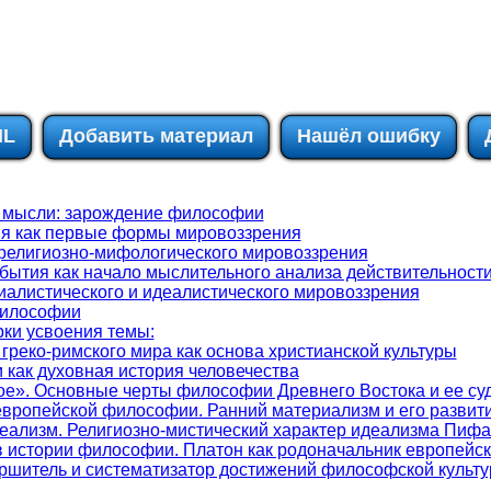
IL
Добавить материал
Нашёл ошибку
к мысли: зарождение философии
ия как первые формы мировоззрения
религиозно-мифологического мировоззрения
бытия как начало мыслительного анализа действительност
алистического и идеалистического мировоззрения
философии
ки усвоения темы:
греко-римского мира как основа христианской культуры
как духовная история человечества
кое». Основные черты философии Древнего Востока и ее су
европейской философии. Ранний материализм и его развит
еализм. Религиозно-мистический характер идеализма Пифа
 в истории философии. Платон как родоначальник европейс
ершитель и систематизатор достижений философской культу