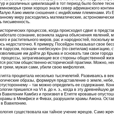
ур и различных цивилизаций в тот период было более тесн
емноморья греки хорошо знали север африканского контин
Малую Азию имели сношения с индийскими племенами. Из Е
анному миру расходились математические, астрономически
ь письменность.
сторических процессов, когда происходил сдвиг в предста
аработало сознание, возникла задача объяснения явлений, 
ого и растительного миров, рас и народностей, поскольку 
сь недостаточно. К примеру, Посейдон показывал свое бесс
я парусом, познали «небесную» (по светилам) навигацию, с
озволившие им дойти до Крыма и основать там свои города 
и процессы, затрагивающие все стороны общественной жиз
тся ростом общественно-исторической практики. Можно, не
ие греки, мужая сами, убили свою мифология.
ипта процветала несколько тысячелетий. Развиваясь в век
гические образы, формируя представление о земле, небе,
 потустороннему – так можно определить ее содержание. Кон
огии пришелся на VI в. до н. э., когда в эту древнейшую 
 Вавилонии Камбиз и произвел в Египте кровавые опустош
е храмы в Мемфисе и Фивах, разрушили храмы Амона. Оста
 в Вавилонию.
ология существовала как тайное учение жрецов. Само жре