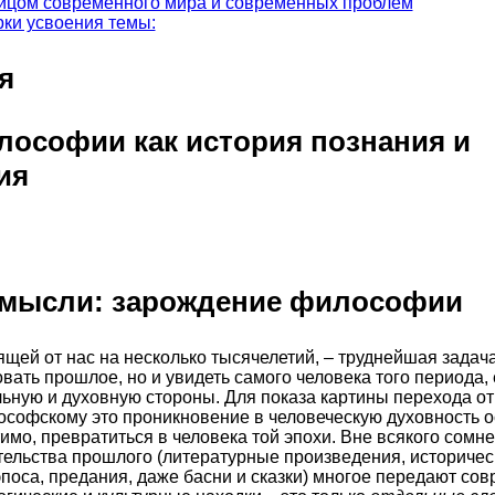
ицом современного мира и современных проблем
ки усвоения темы:
я
лософии как история познания и
ия
к мысли: зарождение философии
ящей от нас на несколько тысячелетий, – труднейшая задач
вать прошлое, но и увидеть самого человека того периода, 
льную и духовную стороны. Для показа картины перехода о
софскому это проникновение в человеческую духовность о
тимо, превратиться в человека той эпохи. Вне всякого сом
ельства прошлого (литературные произведения, историчес
поса, предания, даже басни и сказки) многое передают сов