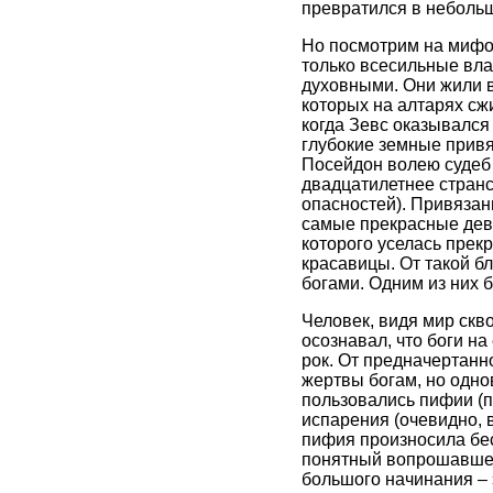
превратился в неболь
Но посмотрим на мифол
только всесильные вла
духовными. Они жили в
которых на алтарях сжи
когда Зевс оказывалс
глубокие земные привя
Посейдон волею судеб 
двадцатилетнее стран
опасностей). Привязан
самые прекрасные деву
которого уселась прек
красавицы. От такой б
богами. Одним из них 
Человек, видя мир скв
осознавал, что боги на
рок. От предначертанно
жертвы богам, но одно
пользовались пифии (п
испарения (очевидно, 
пифия произносила бе
понятный вопрошавшему
большого начинания – э