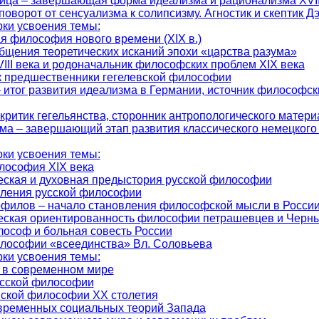
ица – завершающая форма идеализма и рационализма XVII
поворот от сенсуализма к солипсизму. Агностик и скептик 
ки усвоения темы:
я философия нового времени (XIX в.)
общения теоретических исканий эпохи «царства разума»
VIII века и родоначальник философских проблем XIX века
к предшественники гегелевской философии
 итог развития идеализма в Германии, источник философс
критик гегельянства, сторонник антропологического матер
а – завершающий этап развития классического немецкого 
ки усвоения темы:
лософия XIX века
еская и духовная предыстория русской философии
овления русской философии
филов – начало становления философской мысли в Росси
еская ориентированность философии петрашевцев и Черн
лософ и больная совесть России
лософии «всеединства» Вл. Соловьева
ки усвоения темы:
 в современном мире
усской философии
ской философии XX столетия
временных социальных теорий Запада