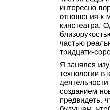
интересно по
отношения к 
кинотеатра. О
близорукостью
частью реаль
тридцати-соро
Я занялся из
технологии в 
деятельности 
созданием но
предвидеть, ч
будущем, что