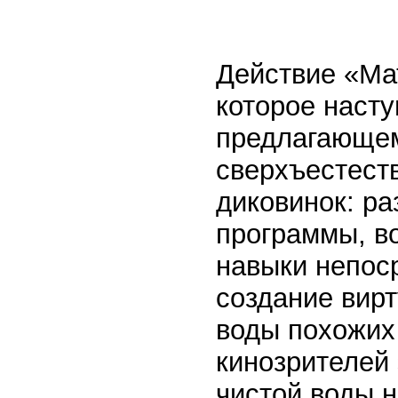
Действие «Ма
которое насту
предлагающем
сверхъестест
диковинок: ра
программы, в
навыки непоср
создание вирт
воды похожих
кинозрителей 
чистой воды н