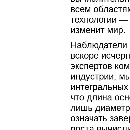
всем областя
технологии — 
изменит мир.
Наблюдатели у
вскоре исчер
экспертов ком
индустрии, м
интегральных 
что длина осн
лишь диаметра
означать зав
роста вычисл