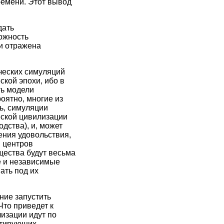
ремени. Этот вывод
дать
ожность
и отражена
ических симуляций
кой эпохи, ибо в
ть модели
оятно, многие из
ь, симуляции
еской цивилизации
дства), и, может
ения удовольствия,
 центров
щества будут весьма
е и независимые
ать под их
ние запустить
Что приведет к
изации идут по
митирующих