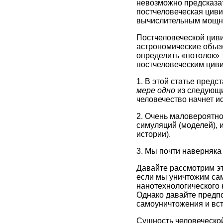
невозможно предсказат
постчеловеческая циви
вычислительным мощн
Постчеловеческой циви
астрономические объе
определить «потолок» 
постчеловеческим цив
1. В этой статье пред
мере одно
из следующи
человечество начнет ис
2. Очень маловероятно
симуляций (моделей), 
истории).
3. Мы почти наверняка
Давайте рассмотрим э
если мы уничтожим сам
нанотехнологического к
Однако давайте предпо
самоуничтожения и вст
Сущность человеческой