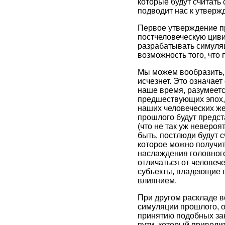
которые будут считать
подводит нас к утверж
Первое утверждение пр
постчеловеческую циви
разрабатывать симуля
возможность того, что
Мы можем вообразить, 
исчезнет. Это означае
наше время, разумеетс
предшествующих эпох, 
наших человеческих же
прошлого будут предст
(что не так уж невероя
быть, постлюди будут 
которое можно получи
наслаждения головного
отличаться от человеч
субъекты, владеющие в
влиянием.
При другом раскладе в
симуляции прошлого, о
принятию подобных зак
пути, который приводи