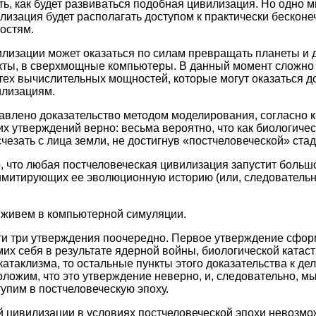
ь, как будет развиваться подобная цивилизация. Но одно м
лизация будет располагать доступом к практически бескон
остям.
лизации может оказаться по силам превращать планеты и 
кты, в сверхмощные компьютеры. В данный момент сложно
тех вычислительных мощностей, которые могут оказаться 
илизациям.
ставлено доказательство методом моделирования, согласно 
х утверждений верно: весьма вероятно, что как биологичес
чезать с лица земли, не достигнув «постчеловеческой» стад
, что любая постчеловеческая цивилизация запустит больш
имитирующих ее эволюционную историю (или, следовательн
 живем в компьютерной симуляции.
ти три утверждения поочередно. Первое утверждение сфор
их себя в результате ядерной войны, биологической катас
атаклизма, то остальные пункты этого доказательства к дел
ложим, что это утверждение неверно, и, следовательно, м
упим в постчеловеческую эпоху.
 цивилизации в условиях постчеловеческой эпохи невозмо