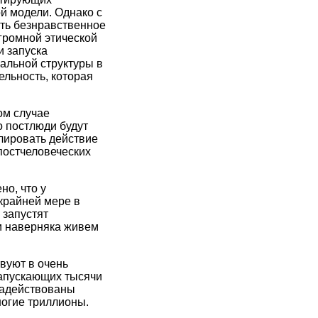
й модели. Однако с
сть безнравственное
громной этической
и запуска
альной структуры в
льность, которая
ом случае
о постлюди будут
лировать действие
постчеловеческих
о, что у
 крайней мере в
 запустят
и наверняка живем
вуют в очень
запускающих тысячи
 задействованы
огие триллионы.