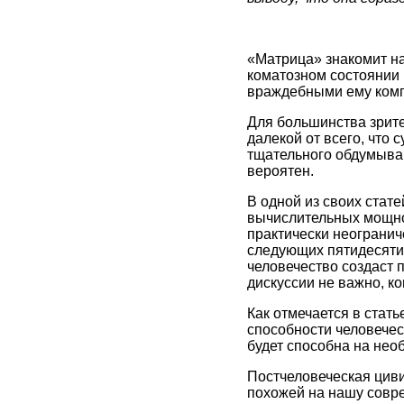
«Матрица» знакомит на
коматозном состоянии в
враждебными ему ком
Для большинства зрите
далекой от всего, что 
тщательного обдумыва
вероятен.
В одной из своих стат
вычислительных мощно
практически неогранич
следующих пятидесяти 
человечество создаст 
дискуссии не важно, ко
Как отмечается в стат
способности человечес
будет способна на нео
Постчеловеческая цив
похожей на нашу совре