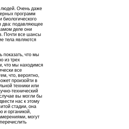
 людей. Очень даже
терных программ
и биологического
ды два: подавляющее
 самом деле они
в. Почти все шансы
ие тела являются
 показать, что мы
о из трех
м, что мы находимся
ически все
ем, что, вероятно,
ожет произойти в
льной техники или
аучно-технический
 случае вы могли бы
двести нас к этому
итой стадии, она
 и органикой,
амерениями, могут
 перечислить