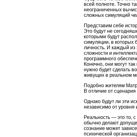
всей полноте. Точно т
неограниченных вычис
сложных симуляций че
Представим себе истор
Это будут не сегодня
которыми будут распол
симуляции, в которых 
личность. И каждый из
сложности и интеллекта
программного обеспече
Конечно, они могут так
нужно будет сделать в
живущих в реальном м
Подобно жителям Матри
В отличие от сценария
Однако будут ли эти и
независимо от уровня
Реальность — это то, 
обычно делают допуще
сознание может зависе
психической организаци