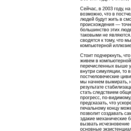
Сейчас, в 2003 году, 
возможно, что в постч
людей будут жить в см
происхождения — точно
большинство этих людей
таковыми не являются.
сводятся к тому, что 
компьютерной иллюзие
Стоит подчеркнуть, чт
живем в компьютерной 
перечисленных выше ут
внутри симуляции, то в
постчеловеческие цивил
мы начнем вымирать, н
результате стабилизац
стать следствием обще
прогресс, по-видимому,
предсказать, что ускор
печальному концу може
позволит создавать са
эдакие механические б
вызвать исчезновение 
основные экзистенциал