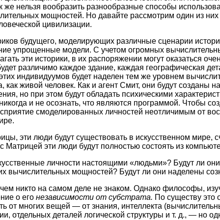
ак же нельзя вообразить разнообразные способы использов
лительных мощностей. Но давайте рассмотрим один из них
ловеческой цивилизации.
иков будущего, моделирующих различные сценарии историч
шние упрощенные модели. С учетом огромных вычислительн
агать эти историки, в их распоряжении могут оказаться оч
будет различимо каждое здание, каждая географическая дет
 этих индивидуумов будет наделен тем же уровнем вычисл
, как живой человек. Как и агент Смит, они будут созданы н
ния, но при этом будут обладать психическими характерист
 никогда и не осознать, что являются программой. Чтобы со
осприятие смоделированных личностей неотличимым от во
ире.
цы, эти люди будут существовать в искусственном мире, с
 с Матрицей эти люди будут полностью состоять из компьют
скусственные личности настоящими «людьми»? Будут ли он
 их вычислительных мощностей? Будут ли они наделены со
с чем никто на самом деле не знаком. Однако философы, из
ние о его
независимости от субстрата.
По существу это о
ть от многих вещей — от знания, интеллекта (вычислительн
и, отдельных деталей логической структуры и т. д., — но од