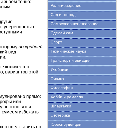
ы знаем точно:
Религиоведение
ечным
Сад и огород
другие
Самосовершенствование
 с уверенностью
доступными
Сделай сам
Спорт
которому
по крайней
Технические науки
кий вид
ии.
Транспорт и авиация
ое количество
Учебники
о, вариантов этой
Физика
Философия
мулировано прямо:
Хобби и ремесла
трофы или
Шпаргалки
у не относятся.
ы сумеем избежать
Эзотерика
Юриспруденция
жно представить во