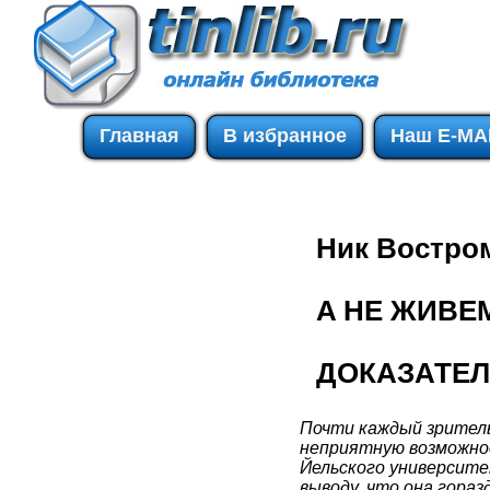
Главная
В избранное
Наш E-MA
Ник Востро
A HE ЖИВЕ
ДОКАЗАТЕ
Почти каждый зритель
неприятную возможнос
Йельского университ
выводу, что она гораз