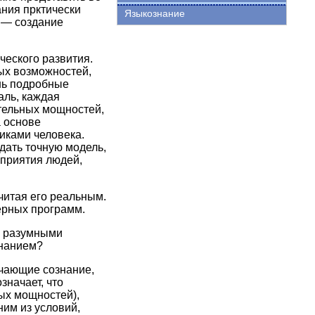
ания прктически
Языкознание
 — создание
еского развития.
ых возможностей,
ень подробные
аль, каждая
ительных мощностей,
а основе
иками человека.
здать точную модель,
сприятия людей,
читая его реальным.
ерных программ.
и разумными
знанием?
учающие сознание,
значает, что
ых мощностей),
ним из условий,