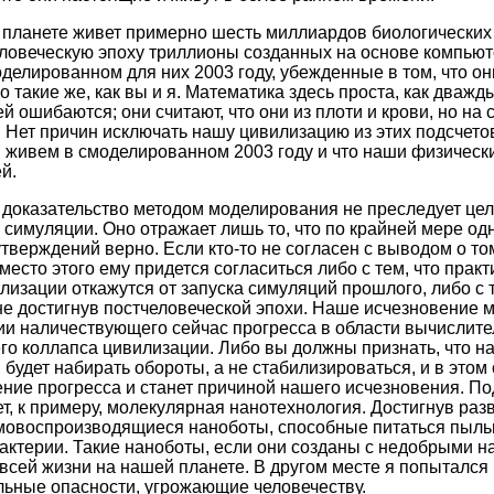
на планете живет примерно шесть миллиардов биологических
еловеческую эпоху триллионы созданных на основе компью
оделированном для них 2003 году, убежденные в том, что он
 такие же, как вы и я. Математика здесь проста, как дваж
 ошибаются; они считают, что они из плоти и крови, но на
 Нет причин исключать нашу цивилизацию из этих подсчето
мы живем в смоделированном 2003 году и что наши физическ
й.
о доказательство методом моделирования не преследует цель
симуляции. Оно отражает лишь то, что по крайней мере одн
верждений верно. Если кто-то не согласен с выводом о то
место этого ему придется согласиться либо с тем, что практ
изации откажутся от запуска симуляций прошлого, либо с т
е достигнув постчеловеческой эпохи. Наше исчезновение м
ии наличествующего сейчас прогресса в области вычислите
го коллапса цивилизации. Либо вы должны признать, что н
 будет набирать обороты, а не стабилизироваться, и в этом
ение прогресса и станет причиной нашего исчезновения. По
т, к примеру, молекулярная нанотехнология. Достигнув разв
мовоспроизводящиеся наноботы, способные питаться пылью
актерии. Такие наноботы, если они созданы с недобрыми н
всей жизни на нашей планете. В другом месте я попытался
ьные опасности, угрожающие человечеству.