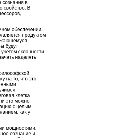
е сознания в
о свойство. В
цессоров,
мном обеспечении,
 является продуктом
олжающемуся
ы будут
 учетом склонности
начать наделять
 философской
у на то, что это
ленными
аучимся
зговая клетка
ли это можно
рацию с целым
нанием, как у
ми мощностями,
нное сознание и