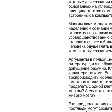
которые для сознания 
основанных на углерод
принципе того же само
встроенных в компьюте
Многим людям, знаком
наделенном сознанием,
относительно жалких 
усовершенствованию с
становиться все в бол
человека одушевлять в
компьютеры сознанием з
Аргументы в пользу «
литературе, и я не буд
допущение разумно. К
характеристиками. Есл
воспроизводить их эле
сможет выполнять те ж
проделать с одной кле
мозгом? А если так, то
живого мозга?
Эти предположения оч
постлюди могут создат