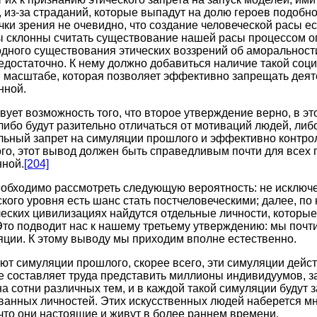
 из-за страданий, которые выпадут на долю героев подобно
ки зрения не очевидно, что создание человеческой расы е
ы склонны считать существование нашей расы процессом о
 одного существования этических воззрений об аморальност
достаточно. К нему должно добавиться наличие такой соци
масштабе, которая позволяет эффективно запрещать деяте
нной.
вует возможность того, что второе утверждение верно, в эт
ибо будут разительно отличаться от мотиваций людей, либ
льный запрет на симуляции прошлого и эффективно контро
того, этот вывод должен быть справедливым почти для всех 
нной.
[204]
обходимо рассмотреть следующую вероятность: не исключен
кого уровня есть шанс стать постчеловеческими; далее, по
еских цивилизациях найдутся отдельные личности, которые
то подводит нас к нашему третьему утверждению: мы почт
ции. К этому выводу мы приходим вполне естественно.
ют симуляции прошлого, скорее всего, эти симуляции дейст
е составляет труда представить миллионы индивидуумов, 
а сотни различных тем, и в каждой такой симуляции будут
анных личностей. Этих искусственных людей наберется мн
 что они настоящие и живут в более раннем времени.