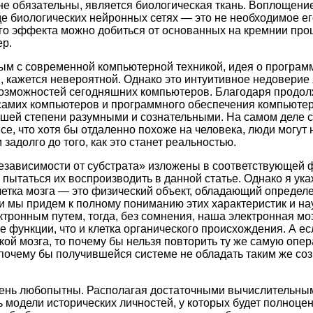
не обязательны, является биологическая ткань. Воплощени
е биологических нейронных сетях — это не необходимое ег
го эффекта можно добиться от основанных на кремнии про
р.
ым с современной компьютерной техникой, идея о програм
 кажется невероятной. Однако это интуитивное недоверие
возможностей сегодняшних компьютеров. Благодаря прод
амих компьютеров и программного обеспечения компьютер
ьшей степени разумными и сознательными. На самом деле с
се, что хотя бы отдаленно похоже на человека, люди могут 
адолго до того, как это станет реальностью.
независимости от субстрата» изложены в соответствующей
у пытаться их воспроизводить в данной статье. Однако я укаж
летка мозга — это физический объект, обладающий опреде
и мы придем к полному пониманию этих характеристик и н
ктронным путем, тогда, без сомнения, наша электронная мо
е функции, что и клетка органического происхождения. А ес
ткой мозга, то почему бы нельзя повторить ту же самую опе
 почему бы получившейся системе не обладать таким же соз
ень любопытны. Располагая достаточными вычислительны
ь модели исторических личностей, у которых будет полноце