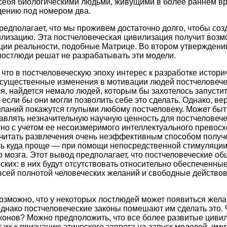
 себя биологическими людьми, живущими в более раннем в
дению под номером два.
едполагает, что мы проживем достаточно долго, чтобы соз
лизацию. Эта постчеловеческая цивилизация получит возм
ции реальности, подобные Матрице. Во втором утверждени
 постлюди решат не разрабатывать эти модели.
что в постчеловеческую эпоху интерес к разработке истор
т существенные изменения в мотивации людей постчеловечес
я, найдется немало людей, которым бы захотелось запусти
если бы они могли позволить себе это сделать. Однако, вер
ланий покажутся глупыми любому постчеловеку. Может быт
авлять незначительную научную ценность для постчеловеч
тно с учетом ее несоизмеримого интеллектуального превосхо
считать развлечения очень неэффективным способом получ
ть куда проще — при помощи непосредственной стимуляции
 мозга. Этот вывод предполагает, что постчеловеческие об
еских: в них будут отсутствовать относительно обеспеченны
сей полнотой человеческих желаний и свободные действов
озможно, что у некоторых лостлюдей может появиться жела
днако постчеловеческие законы помешают им сделать это. 
онов? Можно предположить, что все более развитые цивил
т их к признанию этического запрета на запуск моделей, и