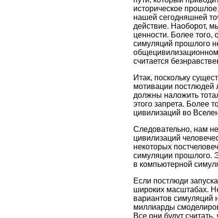
историческое прошлое,
нашей сегодняшней точ
действие. Наоборот, м
ценности. Более того,
симуляций прошлого не
общецивилизационном 
считается безнравстве
Итак, поскольку сущест
мотивации постлюдей л
должны наложить тота
этого запрета. Более 
цивилизаций во Вселе
Следовательно, нам не
цивилизаций человечес
некоторых постчеловеч
симуляции прошлого. Э
в компьютерной симуля
Если постлюди запуска
широких масштабах. Н
вариантов симуляций н
миллиарды смоделиров
Все они будут считать,