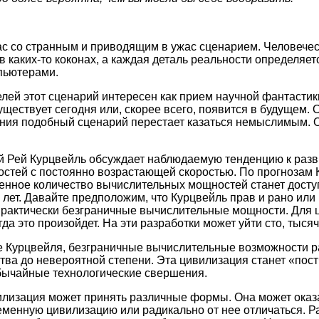
с со странным и приводящим в ужас сценарием. Человечес
 каких-то коконах, а каждая деталь реальности определяет
пьютерами.
лей этот сценарий интересен как прием научной фантастик
существует сегодня или, скорее всего, появится в будущем.
ния подобный сценарий перестает казаться немыслимым. 
ей Рей Курцвейль обсуждает наблюдаемую тенденцию к раз
стей с постоянно возрастающей скоростью. По прогнозам 
енное количество вычислительных мощностей станет досту
лет. Давайте предположим, что Курцвейль прав и рано или
практически безграничные вычислительные мощности. Для 
гда это произойдет. На эти разработки может уйти сто, тыся
ье Курцвейля, безграничные вычислительные возможности 
тва до невероятной степени. Эта цивилизация станет «пос
бычайные технологические свершения.
илизация может принять различные формы. Она может оказ
менную цивилизацию или радикально от нее отличаться. Ра