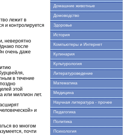
Домашние животные
Домоводство
тво лежит в
ся и контролируется
Здоровье
История
и, невероятно
Компьютеры и Интернет
 Однако после
Он очень даже
Кулинария
Культурология
витию
Курцвейля,
Литературоведение
пным в течение
Математика
 поздно
целей этой
Медицина
ча или миллион лет.
Научная литература - прочее
расширят
тчеловеческой» и
Педагогика
Политика
аться во многом
зумеется, почти
Психология