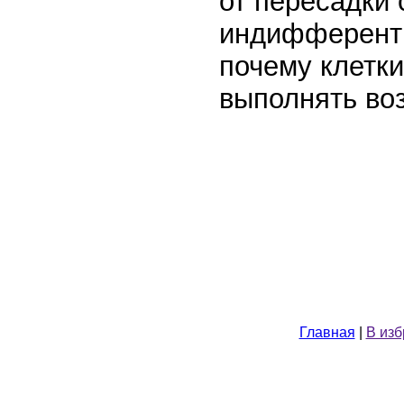
от пересадки 
индифферентн
почему клетк
выполнять во
Главная
|
В из