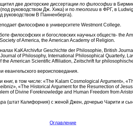
щитил две докторские диссертации
по философии
в Бирми
 (под руководством Дж. Хика) и по
теологии
в ФРГ, в Ludwig
од руководством В Панненберга).
еподает философию в университете Westmont College.
боте философских и богословских научных обществ- the Ame
 Society of America, the American Academy of Religion.
алах KaKArchivfur Geschichte der Philosophie, British Journal
Journal of Philosophy, International Philosophical Quarterly, La
 the American Scientific Affiliation, Zeitschrift fur philosophisc
и евангельского вероисповедания.
и книг, в том числе: «The Kalam Cosmological Argument», «T
eibniz», «The Historical Argument for the Resurrection of Jesus
blem of Divine Foreknowledge and Human Freedom from Aristot
ара (штат Калифорния) с женой Джен, дочерью Чарити и с
Оглавление