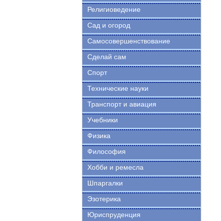
Религиоведение
Сад и огород
Самосовершенствование
Сделай сам
Спорт
Технические науки
Транспорт и авиация
Учебники
Физика
Философия
Хобби и ремесла
Шпаргалки
Эзотерика
Юриспруденция