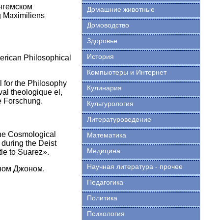
нгемском
Домашние животные
 Maximiliens
Домоводство
Здоровье
История
rican Philosophical
Компьютеры и Интернет
 for the Philosophy
Кулинария
val theologique el,
he Forschung.
Культурология
Литературоведение
he Cosmological
Математика
 during the Deist
Медицина
le to Suarez».
Научная литература - прочее
ыном Джоном.
Педагогика
Политика
Психология