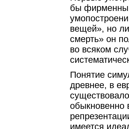
бы фирменным
умопостроени
вещей», но л
смерть» он п
во всяком слу
систематическ
Понятие симу
древнее, в е
существовало
обыкновенно 
репрезентаци
имеется идеал