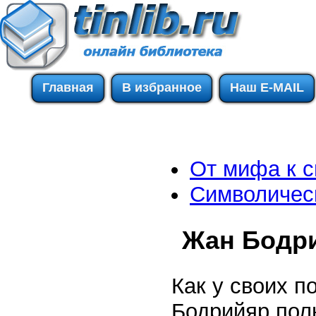
Главная
В избранное
Наш E-MAIL
От мифа к 
Символичес
Жан Бодри
Как у своих п
Бодрийяр пол