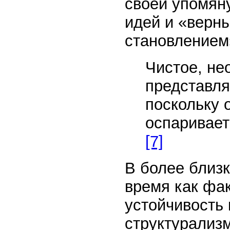
своей упомян
идей и «верн
становлением»
Чистое, не
представля
поскольку 
оспаривае
[7]
В более близ
время как фа
устойчивость 
структурализм