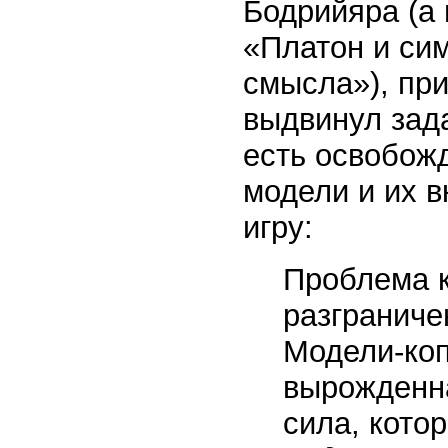
Бодрийяра (а 
«Платон и сим
смысла»), пр
выдвинул зад
есть освобожд
модели и их 
игру:
Проблема к
разграниче
Модели-коп
вырожденна
сила, кото