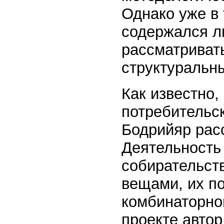
Однако уже в 
содержался л
рассматриват
структуральн
Как известно,
потребительс
Бодрийяр рас
Деятельность
собирательст
вещами, их п
комбинаторном
проекте автор