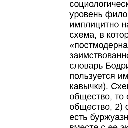
социологическ
уровень фило
имплицитно н
схема, в кото
«постмодерна»
заимствованно
словарь Бодри
пользуется им
кавычки). Сх
общество, то
общество, 2) 
есть буржуаз
вместе с ее 