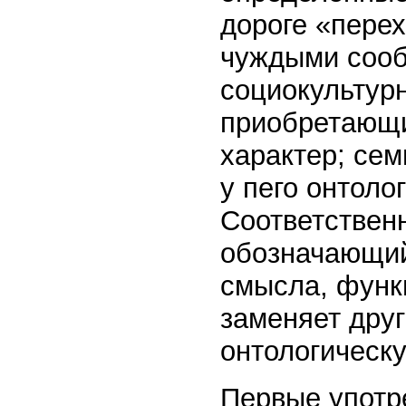
дороге «пере
чуждыми сооб
социокультурн
приобретающ
характер; се
у пего онтоло
Соответствен
обозначающий
смысла, функ
заменяет дру
онтологическ
Первые употре