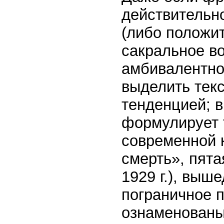
действительн
(либо положи
сакральное в
амбивалентнос
выделить тек
тенденцией; в
формулирует т
современной 
смерть», пята
1929 г.), выш
пограничное п
ознаменованы 