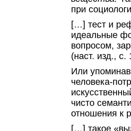
при социолог
[…] тест и р
идеальные фо
вопросом, за
(наст. изд., с. 
Или упоминав
человека-пот
искусственный
чисто семант
отношения к 
[…] такое «в