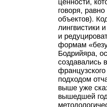
ценности, ко
говоря, равно
объектов). Ко
лингвистики 
и редуцироват
формам «безу
Бодрийяра, о
создавались 
французского
подходом отча
выше уже ска
вышедшей год
методологиче