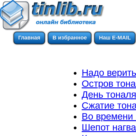
Главная
В избранное
Наш E-MAIL
Надо верит
Остров тон
День тонал
Сжатие тон
Во времени 
Шепот нагв