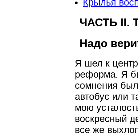
Крылья вос
ЧАСТЬ II. 
Надо вери
Я шел к центр
реформа. Я б
сомнения была
автобус или т
мою усталость
воскресный д
все же выхло