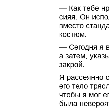
— Как тебе нр
сияя. Он испо
вместо станда
костюм.
— Сегодня я в
а затем, указ
закрой.
Я рассеянно 
его тело тряс
чтобы я мог е
была невероя