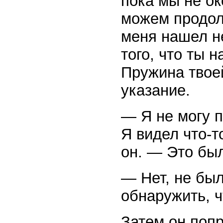
пока мы не о
можем продолж
меня нашел н
того, что ты 
Пружина твоей
указание.
— Я не могу п
Я видел что-т
он. — Это бы
— Нет, не бы
обнаружить, ч
Затем он попр