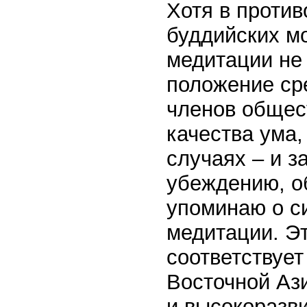
Хотя в против
буддийских м
медитации не 
положение ср
членов общест
качества ума,
случаях – и з
убеждению, об
упоминаю о с
медитации. Э
соответствуе
Восточной Аз
и высокоразви