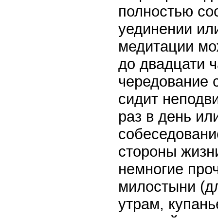
полностью сос
уединении или
медитации мо
до двадцати ч
чередование 
сидит неподви
раз в день ил
собеседовани
стороны жизн
немногие про
милостыни (дл
утрам, купань