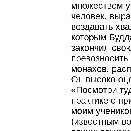
множеством уч
человек, выра
воздавать хва
которым Будда
закончил сво
превозносить 
монахов, рас
Он высоко оце
«Посмотри туд
практике с пр
моим ученико
(известным в