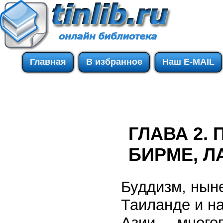
Главная
В избранное
Наш E-MAIL
ГЛАВА 2.
БИРМЕ, Л
Буддизм, нын
Таиланде и н
Азии, – много