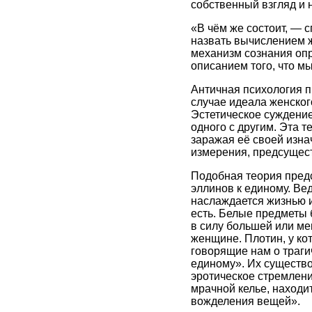
собственный взгляд и 
«В чём же состоит, — 
назвать вычислением ж
механизм сознания опр
описанием того, что м
Античная психология п
случае идеала женского
Эстетическое суждение
одного с другим. Эта 
заражая её своей изна
измерения, предсущес
Подобная теория пред
эллинов к единому. Вед
наслаждается жизнью и
есть. Белые предметы 
в силу большей или ме
женщине. Плотин, у ко
говорящие нам о траги
единому». Их существо
эротическое стремлени
мрачной келье, наход
вожделения вещей».