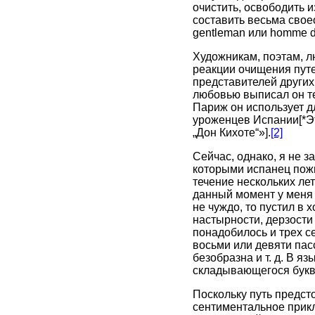
очистить, освободить 
составить весьма свое
gentleman или homme d
Художникам, поэтам, л
реакции очищения путе
представителей других
любовью выписал он те
Париж он использует д
уроженцев Испании[*Э
„Дон Кихоте“»].
[2]
Сейчас, однако, я не 
которыми испанец пожи
течение нескольких ле
данный момент у меня 
не чуждо, то пустил в
настырности, дерзости 
понадобилось и трех с
восьми или девяти пас
безобразна и т. д. В я
складывающегося буква
Поскольку путь предст
сентиментальное прик