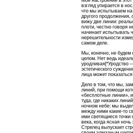
Моё настроение в этот
взгляд упирается в нос
что мы испытываем на 
другого продолжения, о
вижу две линии: реаль
плоти, честно говоря 
начинает испытывать чт
нерешительности измер
самом деле.
Мы, конечно, не будем 
целом. Нет ведь идеаль
уродливая[*Уродство —
эстетического суждени
лица может показаться
Дело в том, что мы, з
линий, при помощи кот
«бесплотные линии», и
туда, где никаких лини
ночном небе: мы выдел
между ними какие-то с
ими светящиеся точки 
века, когда ясная ночь
Стрелец выпускает стре
своим алмазным щито