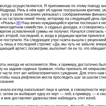
всегда осуществляются. Я припоминаю по этому поводу ан
Мадрида. Речь в нём идет об одном театральном критике, 
и хулу в своих писаниях увязывал с соображениями финанс
 на гастроли некий тенор, которому на следующий день пр
 «Реаль».
[6]
Наш вечно нуждающийся критик поспешил к нем
многодетном семействе, о скудных доходах, и сговорились о
 критик условленной суммы не получил. Начался спектакль 
т, второй, последний, и, когда в редакции критик принялся 
не поступило. На следующее утро газета вышла с рецензией 
ь лишь в последней строчке: «Да, мы чуть не забыли: вчер
щающий артист, посмотрим, выполнит ли он то, что обещает
соты иногда не исполняется. Мне, к примеру, достаточно бы
му на заднем сиденье трамвая, чтобы признать её некрасив
 части этот акт неблагоприятного суждения. Для этого нам 
чтобы наша рефлексия могла проследить шаг за шагом сти
ознания.
начала взгляд охватывает лицо в целом, в совокупности черт
 затем он выбирает одну из черт — лоб, к примеру, — и ско
 и мне доставляет удовольствие наблюдать этот изгиб.