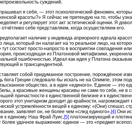
непроизвольность суждений.
спрашивал я себя, — этот психологический феномен, котор
енской красоты?» Я сейчас не претендую на то, чтобы узна
еделяет и регулирует этот акт эстетической оценки. Я дово
ы отчётливо себе представляем, когда осуществляем его.
редполагает наличие у индивида априорного идеала красо
 лица, который он налагает на то реальное лицо, на которо
 тут состоит просто-напросто в восприятии совпадения ил
теория, происходящая из Платоновой метафизики, укоренилас
чальной ошибочностью. Идеал как идея у Платона оказыва
твующей и трансцендентной.
ставляет собой придуманное построение, порождённое из
ь бога Греции следовало бы искать не на Олимпе, этом под
зысканное общество, а в идее «единого». Единое — это ед
белы, а красивые женщины красивы не сами по себе, не в с
ньшей причастности к единственной белизне и к единствен
торого этот унитаризм доходит до крайности, нагромождает
ческой устремлённости вещей к единому: «(Они) спешат, стр
вание, заявляет он, не более чем «след единого».
[4]
Они ис
е к единому. Наш Фрай Луис,
[5]
платонизирующий и плотин
ит более удачное выражение: единое — это «предмет всеп