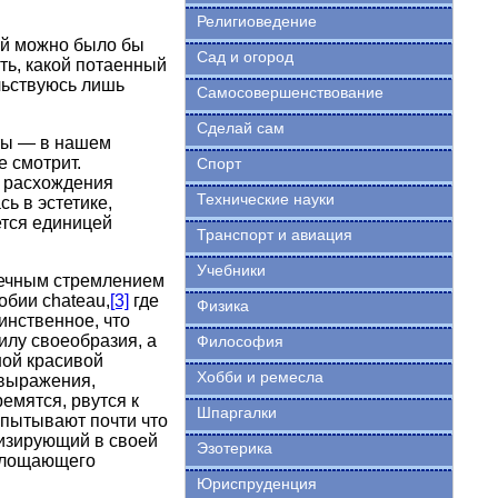
Религиоведение
ый можно было бы
Сад и огород
ть, какой потаенный
льствуюсь лишь
Самосовершенствование
Сделай сам
ты — в нашем
е смотрит.
Спорт
и расхождения
Технические науки
ь в эстетике,
ется единицей
Транспорт и авиация
Учебники
вечным стремлением
обии chateau,
[3]
где
Физика
инственное, что
илу своеобразия, а
Философия
ной красивой
Хобби и ремесла
 выражения,
емятся, рвутся к
Шпаргалки
пытывают почти что
изирующий в своей
Эзотерика
оглощающего
Юриспруденция