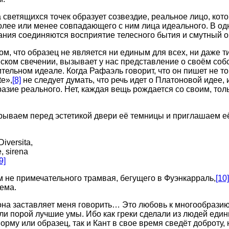
а светящихся точек образует созвездие, реальное лицо, кот
олее или менее совпадающего с ним лица идеального. В од
ния соединяются восприятие телесного бытия и смутный о
том, что образец не является ни единым для всех, ни даже 
еском свечении, вызывает у нас представление о своём соб
ельном идеале. Когда Рафаэль говорит, что он пишет не то,
te»,
[8]
не следует думать, что речь идет о Платоновой идее
зие реального. Нет, каждая вещь рождается со своим, тол
рываем перед эстетикой двери её темницы и приглашаем её
Diversita,
e, sirena
9]
ем не примечательного трамвая, бегущего в Фуэнкарраль,
[10]
ема.
она заставляет меня говорить… Это любовь к многообрази
ли порой лучшие умы. Ибо как греки сделали из людей един
рму или образец, так и Кант в свое время сведёт доброту,