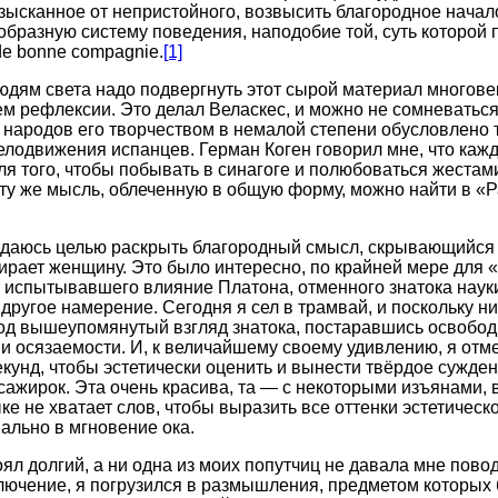
изысканное от непристойного, возвысить благородное начало
образную систему поведения, наподобие той, суть которой
e bonne compagnie.
[1]
юдям света надо подвергнуть этот сырой материал многов
м рефлексии. Это делал Веласкес, и можно не сомневаться
 народов его творчеством в немалой степени обусловлено т
лодвижения испанцев. Герман Коген говорил мне, что кажд
ля того, чтобы побывать в синагоге и полюбоваться жеста
ту же мысль, облеченную в общую форму, можно найти в «
задаюсь целью раскрыть благородный смысл, скрывающийся 
рает женщину. Это было интересно, по крайней мере для 
т испытывавшего влияние Платона, отменного знатока наук
другое намерение. Сегодня я сел в трамвай, и поскольку н
 ход вышеупомянутый взгляд знатока, постаравшись освободи
и осязаемости. И, к величайшему своему удивлению, я отме
екунд, чтобы эстетически оценить и вынести твёрдое сужде
сажирок. Эта очень красива, та — с некоторыми изъянами, 
зыке не хватает слов, чтобы выразить все оттенки эстетическ
льно в мгновение ока.
оял долгий, а ни одна из моих попутчиц не давала мне пово
лючение, я погрузился в размышления, предметом которых