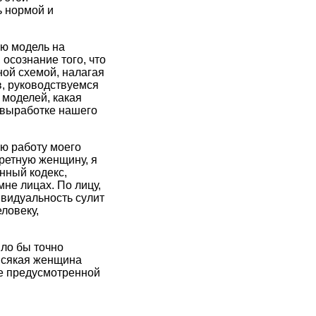
ь нормой и
ую модель на
осознание того, что
ной схемой, налагая
в, руководствуемся
 моделей, какая
 выработке нашего
ую работу моего
кретную женщину, я
нный кодекс,
мне лицах. По лицу,
ивидуальность сулит
ловеку,
ло бы точно
Всякая женщина
не предусмотренной