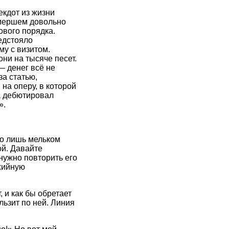
екдот из жизни
умершем довольно
ового порядка.
едстояло
у с визитом.
ни на тысяче песет.
— денег всё не
за статью,
на оперу, в которой
а дебютировал
».
ло лишь мельком
ой. Давайте
нужно повторить его
хийную
, и как бы обретает
льзит по ней. Линия