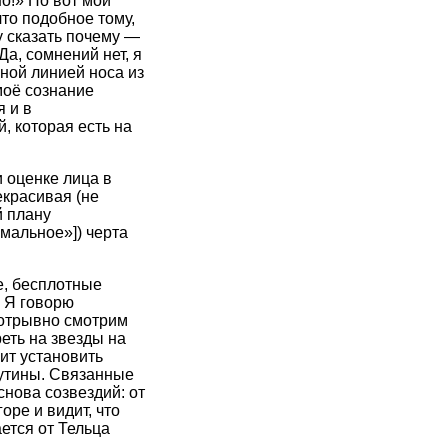
о!» Но вот мой
что подобное тому,
у сказать почему —
Да, сомнений нет, я
ной линией носа из
моё сознание
 и в
, которая есть на
и оценке лица в
екрасивая (не
й плану
мальное»]) черта
е, бесплотные
. Я говорю
еотрывно смотрим
еть на звезды на
ит установить
аутины. Связанные
нова созвездий: от
оре и видит, что
ется от Тельца