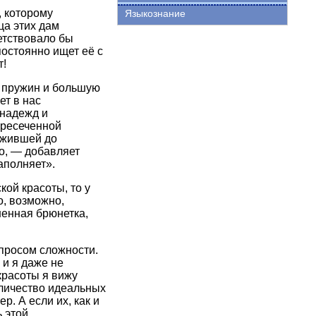
, которому
Языкознание
ца этих дам
етствовало бы
постоянно ищет её с
т!
х пружин и большую
т в нас
 надежд и
ересеченной
ожившей до
но, — добавляет
аполняет».
ой красоты, то у
о, возможно,
енная брюнетка,
просом сложности.
 и я даже не
 красоты я вижу
оличество идеальных
р. А если их, как и
 этой