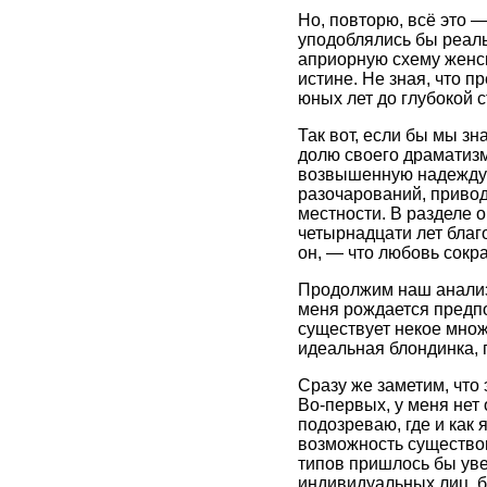
Но, повторю, всё это 
уподоблялись бы реаль
априорную схему женск
истине. Не зная, что 
юных лет до глубокой с
Так вот, если бы мы зн
долю своего драматизм
возвышенную надежду на
разочарований, привод
местности. В разделе 
четырнадцати лет благ
он, — что любовь сокра
Продолжим наш анализ.
меня рождается предпо
существует некое множ
идеальная блондинка, п
Сразу же заметим, что
Во-первых, у меня нет
подозреваю, где и как 
возможность существов
типов пришлось бы увел
индивидуальных лиц, б