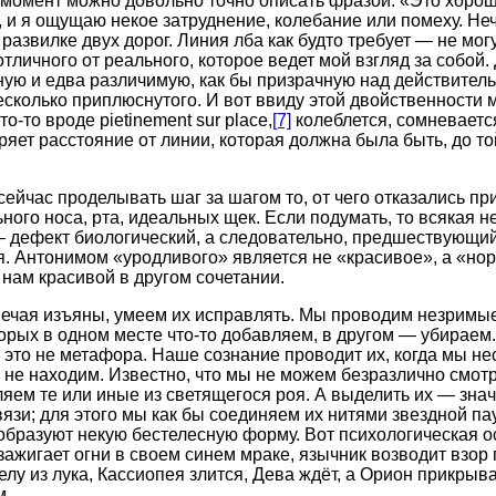
 момент можно довольно точно описать фразой: «Это хорош
, и я ощущаю некое затруднение, колебание или помеху. Не
развилке двух дорог. Линия лба как будто требует — не мог
тличного от реального, которое ведет мой взгляд за собой. 
ную и едва различимую, как бы призрачную над действитель
несколько приплюснутого. И вот ввиду этой двойственности 
о-то вроде pietinement sur place,
[7]
колеблется, сомневается
яет расстояние от линии, которая должна была быть, до той
сейчас проделывать шаг за шагом то, от чего отказались пр
ного носа, рта, идеальных щек. Если подумать, то всякая н
 дефект биологический, а следовательно, предшествующи
я. Антонимом «уродливого» является не «красивое», а «нор
 нам красивой в другом сочетании.
амечая изъяны, умеем их исправлять. Мы проводим незримы
орых в одном месте что-то добавляем, в другом — убираем
 это не метафора. Наше сознание проводит их, когда мы н
й не находим. Известно, что мы не можем безразлично смотр
яем те или иные из светящегося роя. А выделить их — знач
вязи; для этого мы как бы соединяем их нитями звездной п
образуют некую бестелесную форму. Вот психологическая ос
 зажигает огни в своем синем мраке, язычник возводит взор г
лу из лука, Кассиопея злится, Дева ждёт, а Орион прикрыва
м.