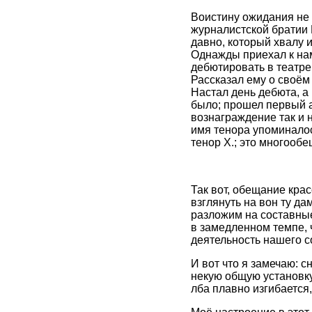
Воистину ожидания не 
журналистской братии 
давно, который хвалу 
Однажды приехал к нам
дебютировать в театре
Рассказал ему о своём 
Настал день дебюта, а
было; прошел первый ак
вознаграждение так и 
имя тенора упоминалос
тенор X.; это многообе
Так вот, обещание кра
взглянуть на вон ту да
разложим на составные
в замедленном темпе, 
деятельность нашего с
И вот что я замечаю: с
некую общую установку;
лба плавно изгибается,