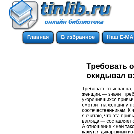
Главная
В избранное
Наш E-MA
Требовать о
окидывал вз
Требовать от испанца, 
женщин, — значит треб
укоренившихся привыче
смотрит на женщину, 
соотечественникам. К ч
я считаю, что эта при
взгляда — составляет 
А отношение к ней так
кажутся дикарскими из-