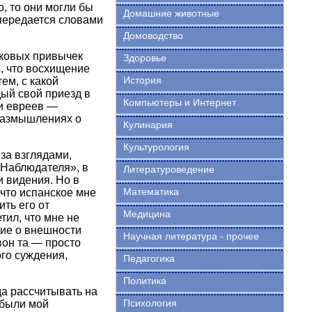
, то они могли бы
Домашние животные
 передается словами
Домоводство
ековых привычек
Здоровье
, что восхищение
История
ем, с какой
ый свой приезд в
Компьютеры и Интернет
ми евреев —
Размышлениях о
Кулинария
Культурология
за взглядами,
«Наблюдателя», в
Литературоведение
и видения. Но в
Математика
ичто испанское мне
ть его от
Медицина
тил, что мне не
ние о внешности
Научная литература - прочее
вон та — просто
ого суждения,
Педагогика
Политика
да рассчитывать на
Психология
 были мой