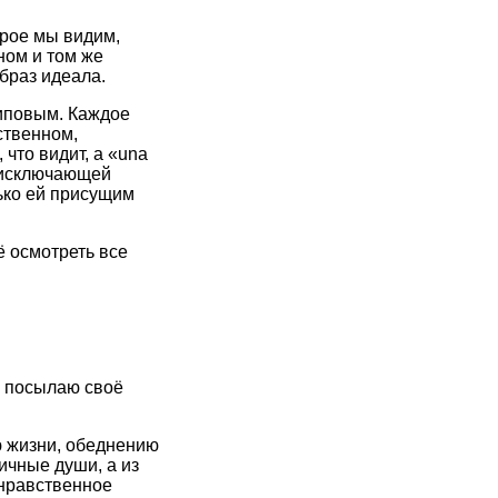
орое мы видим,
ном и том же
браз идеала.
типовым. Каждое
ственном,
 что видит, a «una
, исключающей
ько ей присущим
 осмотреть все
посылаю своё
ю жизни, обеднению
ичные души, а из
 нравственное