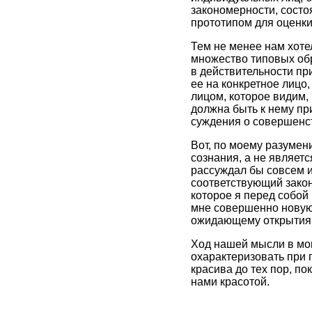
закономерности, состо
прототипом для оценки
Тем не менее нам хоте
множество типовых обр
в действительности пр
ее на конкретное лицо
лицом, которое видим, 
должна быть к нему пр
суждения о совершенст
Вот, по моему разумен
сознания, а не являетс
рассуждал бы совсем и
соответствующий закон.
которое я перед собой 
мне совершенно новую,
ожидающему открытия,
Ход нашей мысли в мом
охарактеризовать при 
красива до тех пор, по
нами красотой.