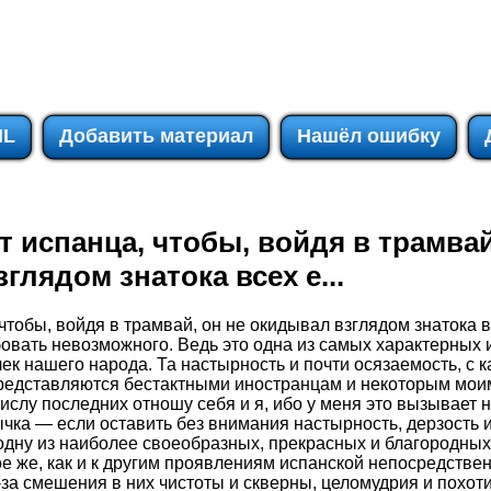
IL
Добавить материал
Нашёл ошибку
т испанца, чтобы, войдя в трамвай
глядом знатока всех е...
чтобы, войдя в трамвай, он не окидывал взглядом знатока 
овать невозможного. Ведь это одна из самых характерных и
к нашего народа. Та настырность и почти осязаемость, с 
представляются бестактными иностранцам и некоторым мои
ислу последних отношу себя и я, ибо у меня это вызывает 
вычка — если оставить без внимания настырность, дерзость 
одну из наиболее своеобразных, прекрасных и благородных
ое же, как и к другим проявлениям испанской непосредстве
за смешения в них чистоты и скверны, целомудрия и похоти