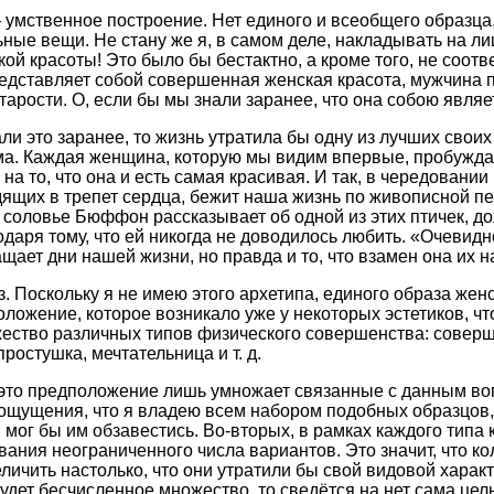
— умственное построение. Нет единого и всеобщего образца
ные вещи. Не стану же я, в самом деле, накладывать на ли
ой красоты! Это было бы бестактно, а кроме того, не соотв
представляет собой совершенная женская красота, мужчина 
тарости. О, если бы мы знали заранее, что она собою являе
али это заранее, то жизнь утратила бы одну из лучших свои
а. Каждая женщина, которую мы видим впервые, пробуждае
 то, что она и есть самая красивая. И так, в чередовании
ящих в трепет сердца, бежит наша жизнь по живописной п
о соловье Бюффон рассказывает об одной из этих птичек, д
одаря тому, что ей никогда не доводилось любить. «Очевид
щает дни нашей жизни, но правда и то, что взамен она их н
 Поскольку я не имею этого архетипа, единого образа женск
ложение, которое возникало уже у некоторых эстетиков, чт
ество различных типов физического совершенства: соверш
ростушка, мечтательница и т. д.
 это предположение лишь умножает связанные с данным во
 ощущения, что я владею всем набором подобных образцов,
я мог бы им обзавестись. Во-вторых, в рамках каждого типа
ания неограниченного числа вариантов. Это значит, что к
ичить настолько, что они утратили бы свой видовой характе
удет бесчисленное множество, то сведётся на нет сама цель