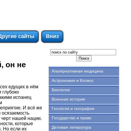
Другие сайты
Вниз
, он не
Альтернативная медицина
Астрономия и Космос
всех едущих в нём
Биология
 глубоко
какими испанец
Военная история
м
неприятие. И всё же
Геология и география
и осязаемость
Государство и право
 черт нашей нации.
нности, которые
Деловая литература
. Но если их