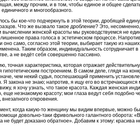
ящая, между прочим, и в том, чтобы единое и общее сделат
 единичного и многообразного.
лось бы кое-что подчеркнуть в этой теории, дробящей един
азцов. Что же вызвало такое дробление? Это, несомненно, 
и вычислении женской красоты мы руководствуемся не еди
, лишенное права голоса в эстетическом процессе. Напроти
и оно само, согласно этой теории, выбирает такую из наших
именена. Таким образом, индивидуальность сотрудничает в
ве, а не ведёт себя совершенно пассивно.
ию, точная характеристика, которая отражает действительн
я гипотетическим построением. В самом деле, глядя на кон
наче, чем некий судья, поспешающий применить установле
 Я закона не знаю; напротив, я ищу его во встречающихся 
вижу, я хочу узнать, что такое красота. Каждая женская инд
 еще незнакомую красоту; мои глаза ведут себя подобно че
 внезапного откровения.
ент, когда какую-то женщину мы видим впервые, можно бы
помощи довольно-таки фривольного галантного оборота: «
ка не будет доказано обратное». Добавим к этому: красива 