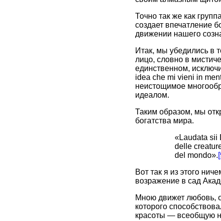
Точно так же как групп
создает впечатление б
движении нашего созна
Итак, мы убедились в 
лицо, словно в мистич
единственном, исключит
idea che mi vieni in men
неистощимое многообра
идеалом.
Таким образом, мы отк
богатства мира.
«Laudata sii 
delle creatur
del mondo».
[
Вот так я из этого нич
возражение в сад Акад
Мною движет любовь, 
которого способствова
красоты — всеобщую но