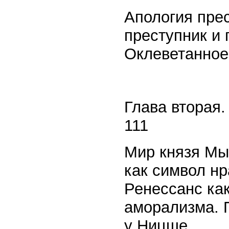
Апология пре
преступник и 
Оклеветанное
Глава вторая.
111
Мир князя Мы
как символ н
Ренессанс ка
аморализма. 
у Ницше.