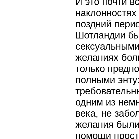
И это почти в
наклонностях
поздний пери
Шотландии бы
сексуальными
желаниях бол
только предпо
полными энту
требовательн
одним из нем
века, не забо
желания были
помощи прости