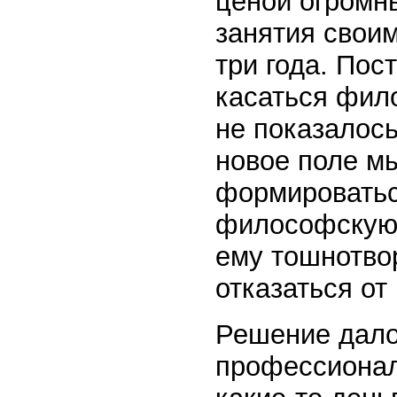
ценой огромн
занятия свои
три года. По
касаться фил
не показалос
новое поле м
формироватьс
философскую 
ему тошнотво
отказаться от
Решение далос
профессионал