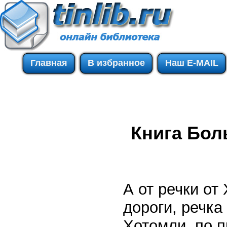
Главная
В избранное
Наш E-MAIL
Книга Бол
А от речки от
дороги, речка
Хотомли, по п