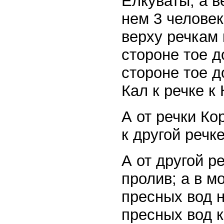
Елкуваты; а в
нем 3 человек
верху речкам 
стороне тое д
стороне тое до
Кал к речке к
А от речки Ко
к другой речк
А от другой р
пролив; а в м
пресных вод н
пресных вод к