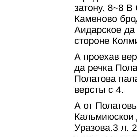
затону. 8~8 В
Каменово брод
Аидарское да 
стороне Колм
А проехав вер
да речка Пола
Полатова пала
версты с 4.
А от Полатовы
Кальмиюскои д
Уразова.3 л. 