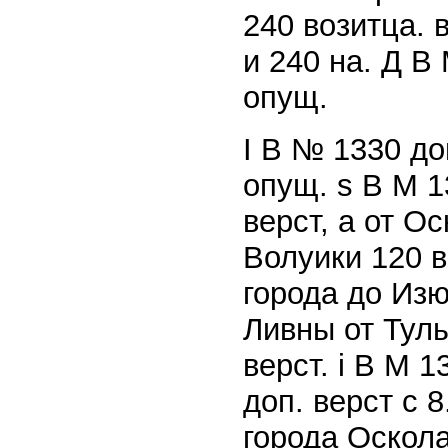
240 возитца. 
и 240 на. Д В 
опущ.
I В № 1330 до
опущ. s В М 1
верст, а от Ос
Волуики 120 в
города до Изю
Ливны от Тулы
верст. i В М 
доп. верст с 
города Оскола