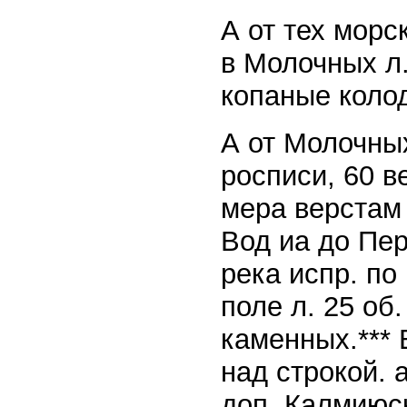
А от тех морс
в Молочных л.
копаные колод
А от Молочны
росписи, 60 в
мера верстам
Вод иа до Пер
река испр. по
поле л. 25 об
каменных.*** 
над строкой. 
доп. Калмиюск