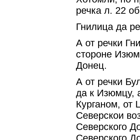
речка л. 22 об
Гнилица да ре
А от речки Гн
стороне Изюмс
Донец.
А от речки Бу
да к Изюмцу,
Курганом, от 
Северскои воз
Северского До
Северского До