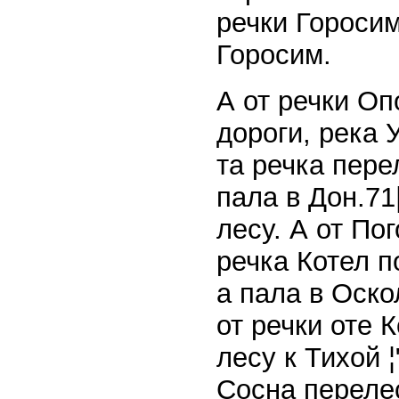
речки Горосим
Горосим.
А от речки Оп
дороги, река 
та речка пере
пала в Дон.71
лесу. А от Пог
речка Котел п
а пала в Оско
от речки оте 
лесу к Тихой 
Сосна перелес