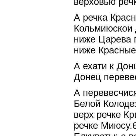
верховью речк
А речка Красн
Кольмиюскои д
ниже Царева г
ниже Красные 
А ехати к Дон
Донец перевес
А перевесчис
Белой Колодезь
верх речке Кр
речке Миюсу.6