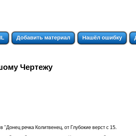
IL
Добавить материал
Нашёл ошибку
шому Чертежу
в "Донец речка Колитвенец, от Глубокие верст с 15.