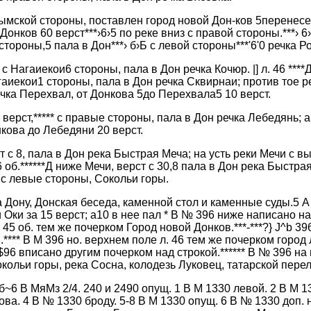
рымской стороны, поставлен город новой Дон-ков 5перенесе
Донков 60 верст***›6›5 по реке вниз с правой стороны.***› 6
стороны,5 пала в Дон***› б›Б с левой стороны***'6'0 речка Р
 с Нагаиекои6 стороны, пала в Дон речка Кочюр. |] л. 46 ****
гаиекои1 стороны, пала в Дон речка Сквирнаи; против тое р
ечка Перехвал, от Донкова 5до Перехвала5 10 верст.
 верст,***** с правые стороны, пала в Дон речка Лебедянь; а 
кова до Лебедяни 20 верст.
т с 8, пала в Дон река Быстрая Меча; на усть реки Мечи с 
 об.******Д ниже Мечи, верст с 30,8 пала в Дон река Быстрая
 с левые стороны, Сокольи горы.
а Дону, Донская беседа, каменной стол и каменные суды.5 А
 Оки за 15 верст; а10 в нее пал * В № 396 ниже написано на
 45 об. тем же почерком Город новой Донков.***-***?} J^b 3
**** В М 396 но. верхнем поле л. 46 тем же почерком город
? $96 вписано другим почерком над строкой.****** В № 396 на
кольи горы, река Сосна, колодезь Луковец, татарской перел
 б~6 В МяМз 2/4. 240 и 2490 опущ. 1 В М 1330 левой. 2 В М 13
ва. 4 В № 1330 броду. 5-8 В М 1330 опущ. 6 В № 1330 доп. н