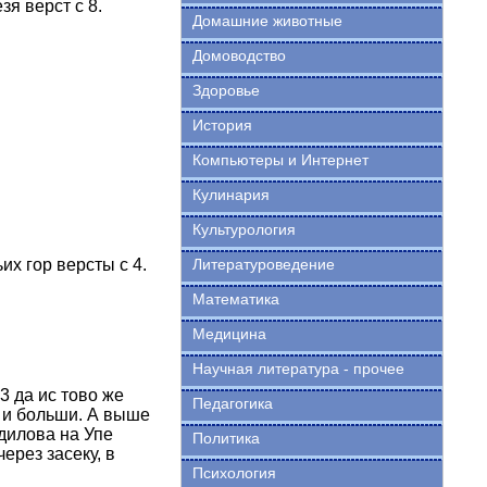
я верст с 8.
Домашние животные
Домоводство
Здоровье
История
Компьютеры и Интернет
Кулинария
Культурология
их гор версты с 4.
Литературоведение
Математика
Медицина
Научная литература - прочее
3 да ис тово же
Педагогика
8 и больши. А выше
едилова на Упе
Политика
ерез засеку, в
Психология