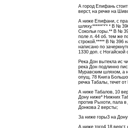
А город Епифань стоит 
верст, на речке на Шив
А ниже Епифани, с прав
шляху.******'*'* * В №
Сокольи горы.** В № 39
поле л. 44 об. тем же 
строкой.***** В № 396 н
написано по зачеркнуто
1330 доп. с Ногайской 
Река Дон вытекла ис чи
река Дон подлинно писа
Муравским шляхом, а н
опущ. 78 Книга Большо
речка Табалы, течет от
А ниже Табалов, 10 вер
Дону ниже* Нижних Таба
против Рыхоти, пала в Д
Донкова 2 версты;
За ниже горы3 на Дону
А ниже того4 18 верст,