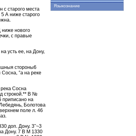
Языкознание
н с старого места
› 5 А ниже старого
ожна.
Д ниже нового
ечки, с правые
на усть ее, на Дону,
вышныя стороны6
 Сосна, °а на реке
 река Сосна
д строкой.** В №
96 приписано на
 Лебедянь, Болотова
 верхнем поле л. 46
аз.
30 доп. Дону. 3"~3
а Дону. 7 В М 1330