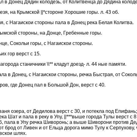
л в Донец Дядин колодезь, от Колитвенца до Дядина колодез
зя, на Крымской ||*стороне Хорошие горы. л. 43 об.
я, с Нагаискои стороны пала в Донец река Белая Колитва.
рымской стороны, на Донце, Гребенные горы.
нце, Сокольи горы, с Нагаискои стороны.
их гор верст с 15.
агорода станичники \\** кладут доезд- л. 44 ные памяти.
ла в Донец, с Нагаискои стороны, речка Быстрая, от Соколь
ов, где Донец пал в Большой Дон, верст с 40.
аня озера, от Дедилова верст с 30, и потекла под Епифань;
ка Шат и пала в реку в Упу, ||***выше города Тулы верст с 
с 6, пала в Упу речка Шиворонь; а выше Шиворони против Д
от брод от Ливен и от Ельца дорога мимо Тулу к Серпухову, ч
вскои шлях.