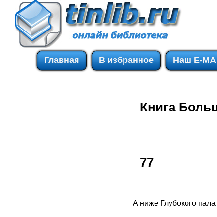
Главная
В избранное
Наш E-MA
Книга Боль
77
А ниже Глубокого пала 