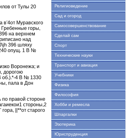
Религиоведение
илов от Тулы 20
Сад и огород
ва в'4от Муравского
Самосовершенствование
, Гребенные горы,
 396 на верхнем
Сделай сам
приписано над
J\jh 396 шляху
Спорт
240 опущ. 1 В №
Технические науки
Транспорт и авиация
лизко Воронежа; и
ы, дорогою
Учебники
об.).*-4 В № 1330
ны, пала в Дон
Физика
Философия
А по правой стороне
Нагаиекои1 стороны,2
Хобби и ремесла
гора, ||**от старого
Шпаргалки
Эзотерика
Юриспруденция