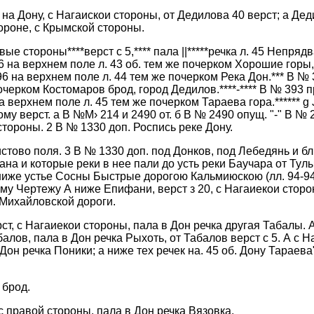
на Дону, с Нагаискои стороны, от Дедилова 40 верст; а Дед
ороне, с Крымской стороны.
ые стороны****верст с 5,**** пала ||*****речка л. 45 Непряд
 396 на верхнем поле л. 43 об. тем же почерком Хорошие горы
6 на верхнем поле л. 44 тем же почерком Река Дон.*** В №
почерком Костомаров брод, город Дедилов.****-**** В № 393 
а верхнем поле л. 45 тем же почерком Тараева гора.****** g 
му верст. а В №М› 214 и 2490 от. б В № 2490 опущ. "-" В № 
стороны. 2 В № 1330 доп. Роспись реке Дону.
стово поля. 3 В № 1330 доп. под Донков, под Лебедянь и б
на и которые реки в нее пали до усть реки Баучара от Тул
иже устье Сосны Быстрые дорогою Кальмиюскою (лл. 94-94 
му Чертежу А ниже Епифани, верст з 20, с Нагаиекои сторо
 Михайловской дороги.
ст, с Нагаиекои стороны, пала в Дон речка другая Табалы. 
лов, пала в Дон речка Рыхоть, от Табалов верст с 5. А с 
он речка Поники; а ниже тех речек на. 45 об. Дону Тараева" 
 брод.
 с правой стороны, пала в Дон речка Вязовка.