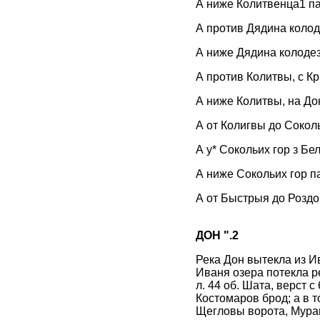
А ниже Колитвенца1 па
А против Дядина колоде
А ниже Дядина колодез
А против Колитвы, с К
А ниже Колитвы, на До
А от Колигвы до Соколь
А у* Сокольих гор з Бел
А ниже Сокольих гор па
А от Быстрыя до Роздор
ДОН ".2
Река Дон вытекла из Ив
Иваня озера потекла ре
л. 44 об. Шата, верст 
Костомаров брод; а в т
Щегловы ворота, Мура