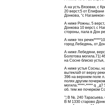
А на усть Вязовки, с К
20 верст;5 от Епифани 
Донкова, °с Нагаиекои 
А ниже Рожны, 5 верст,
Донкова 10 верст, с На
стороны, пала в Дон р
А ниже тех речек*****10
город Лебедянь, от Дон
А ниже Лебедяни, верс
Болотова могила.71| 46
на Сосне блиско устья,
А ниже устья Сосны, н
вытекла9 от верху реки
396 на верхнем поле л.
полях другим почерком.
могила.*****-***** q _д
об. тем же почерком Со
"¦ В №. 240 Тарасьева.
В М 1330 старово Донко