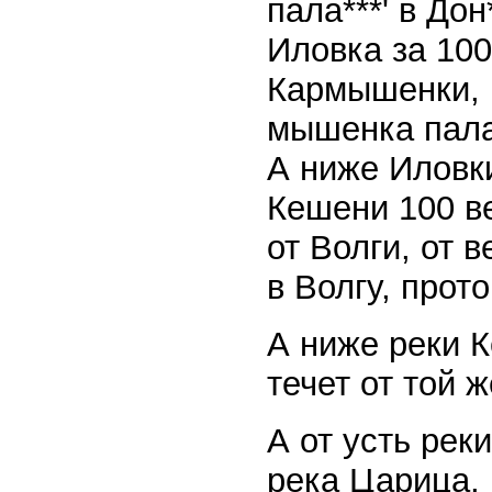
пала***' в Дон
Иловка за 100 
Кармышенки, п
мышенка пала 
А ниже Иловки
Кешени 100 ве
от Волги, от 
в Волгу, прото
А ниже реки 
течет от той 
А от усть рек
река Царица, 