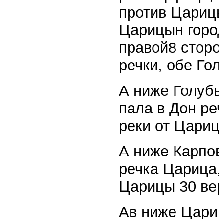
против Царицы
Царицын город
правой8 сторо
речки, обе Го
А ниже Голубы
пала в Дон ре
реки от Цари
А ниже Карпов
речка Царица,
Царицы 30 ве
Ав ниже Цариц