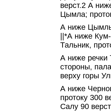
верст.2 А ниж
Цымла; проток
А ниже Цымлы,
||*А ниже Кум
Тальник, прот
А ниже речки 
стороны, пала
верху горы Ул
А ниже Черно
протоку 300 ве
Салу 90 верст