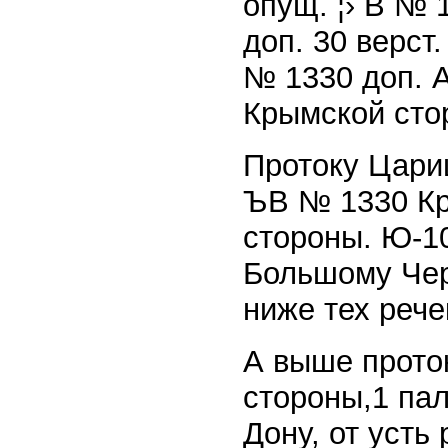
опущ. ¦› В № 
доп. 30 верст
№ 1330 доп. А
Крымской сто
Протоку Царицы
ЪВ № 1330 Кр
стороны. Ю-10
Большому Черт
ниже тех рече
А выше проток
стороны,1 пал
Дону, от усть