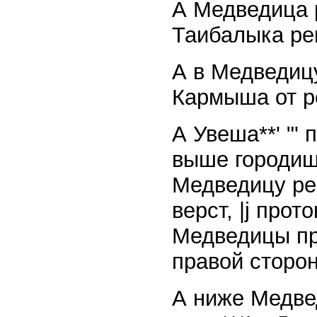
А Медведица 
Таибалыка ре
А в Медведиц
Кармыша от ре
А Увеша**' "'
выше городищ
Медведицу ре
верст, |j прот
Медведицы про
правой сторон
А ниже Медвед