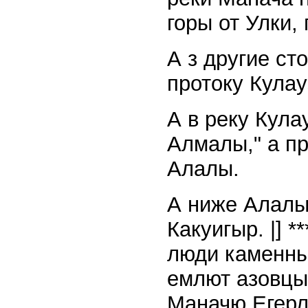
горы от Улки,
А з другие ст
протоку Кулау
А в реку Кула
Алмалы," а пр
Алалы.
А ниже Алалы 
Какуигыр. |] 
люди каменный
емлют азовцы.
Маначю Егерли