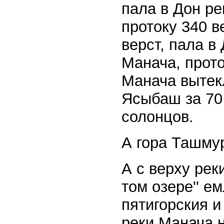
пала в Дон ре
протоку 340 в
верст, пала в
Манача, прото
Манача вытекл
Ясыбаш за 70 
солонцов.
А гора Ташмур
А с верху рек
том озере'' е
пятигорския и
реки Манача н