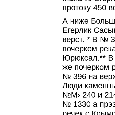
протоку 450 в
А ниже Больш
Егерлик Сасык
верст. * В № 
почерком рек
Юрюксал.** В 
же почерком р
№ 396 на верх
Люди каменны
№М› 240 и 214
№ 1330 а прэз
речек с Крымс