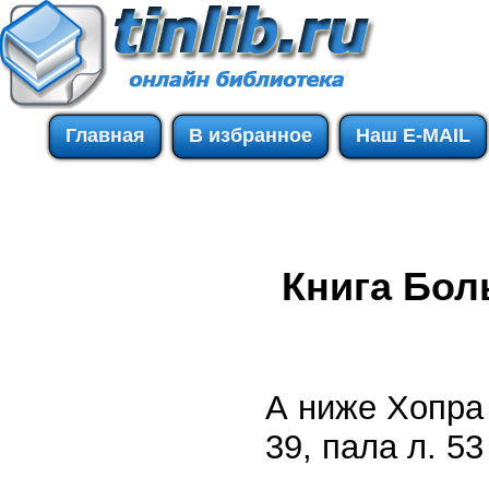
Главная
В избранное
Наш E-MAIL
Книга Бол
А ниже Хопра 
39, пала л. 5