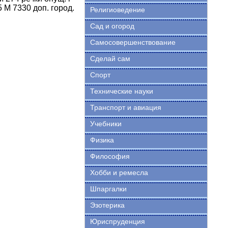
5 М 7330 доп. город.
Религиоведение
Сад и огород
Самосовершенствование
Сделай сам
Спорт
Технические науки
Транспорт и авиация
Учебники
Физика
Философия
Хобби и ремесла
Шпаргалки
Эзотерика
Юриспруденция