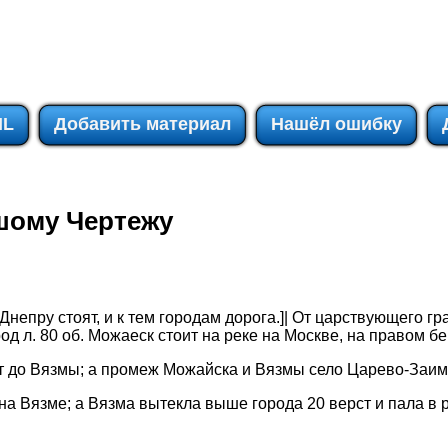
IL
Добавить материал
Нашёл ошибку
шому Чертежу
непру стоят, и к тем городам дорога.]| От царствующего г
од л. 80 об. Можаеск стоит на реке на Москве, на правом бе
ст до Вязмы; а промеж Можайска и Вязмы село Царево-Заи
на Вязме; а Вязма вытекла выше города 20 верст и пала в р