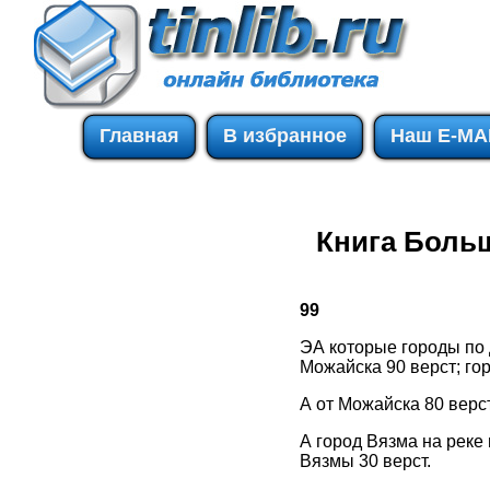
Главная
В избранное
Наш E-MA
Книга Боль
99
ЭА которые городы по Д
Можайска 90 верст; гор
А от Можайска 80 вер
А город Вязма на реке 
Вязмы 30 верст.