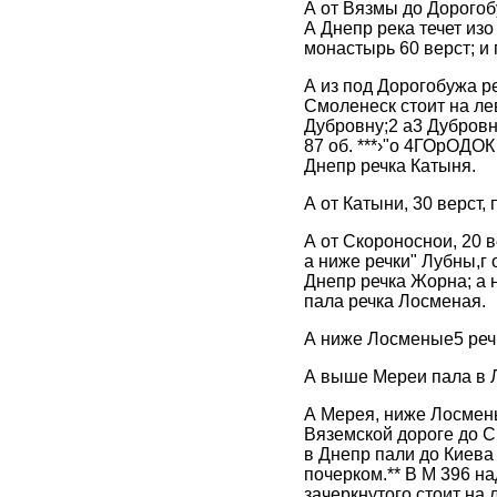
А от Вязмы до Дорогобу
А Днепр река течет изо
монастырь 60 верст; и 
А из под Дорогобужа р
Смоленеск стоит на лев
Дубровну;2 а3 Дубровна
87 об. ***›"o 4ГОрОДОК
Днепр речка Катыня.
А от Катыни, 30 верст,
А от Скороноснои, 20 в
а ниже речки" Лубны,г 
Днепр речка Жорна; а 
пала речка Лосменая.
А ниже Лосменые5 речк
А выше Мереи пала в Л
А Мерея, ниже Лосменые
Вяземской дороге до С
в Днепр пали до Киева 
почерком.** В М 396 над
зачеркнутого стоит на 