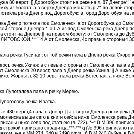
жа 80 верст; |] Дорогобуж стоит на реке на л, 87 Днепре*' "
 мху из болота; а в верху Днепра монастырь** по левой стор
потекла река Днепр под Дорогобуж; а город Дорогобуж на л
ека Днепр потекла под Смоленеск; а от Дорогобужа до Смол
ой стороне Днепра.* ¦o'1 А из под Смоленска река Днепр п
 стоит на Днепре || на правом берегу: от Смоленска до Дуб
 ЛИТОВСКОЙ.***'"'4 А от Смоленска, 4с правые стороны4 30
 пала речка Гусиная; от той речки пала в Днепр речка Скорон
ерст, речка Ухиня; а с левые стороны от Смоленска пала в 
от Смоленска 20 верст, пала в Днепр речка Ухиня. || А ниже 
ниже Жорны л. 82 10 верст пала речка Встесная; а ниже Вст
а Лупогалова пала в речку Мерею.
упоголову речка Иватка.
 430 верст,4 пала в Днепр. |] а с верху Днепра реки река 
моленска выше сего в книги сей; а ниже Смоленска река Дн
писаны ниже сево под статьею (л. 722). *~* В М 396 припис
 строкой написано справитца.***-*** q j\fo 396 приписано на
левом. а-а в ММ 274, 240 и 2490 опущ. 6 В М 240 Дубна. в В 