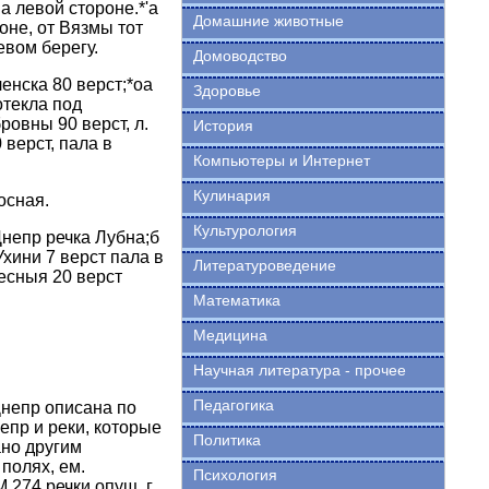
на левой стороне.*'а
Домашние животные
оне, от Вязмы тот
евом берегу.
Домоводство
енска 80 верст;*oа
Здоровье
отекла под
ровны 90 верст, л.
История
 верст, пала в
Компьютеры и Интернет
Кулинария
осная.
Культурология
Днепр речка Лубна;б
Ухини 7 верст пала в
Литературоведение
есныя 20 верст
Математика
Медицина
Научная литература - прочее
Педагогика
Днепр описана по
епр и реки, которые
Политика
ано другим
 полях, ем.
Психология
М 274 речки опущ. г