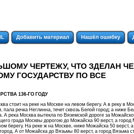
IL
Добавить материал
Нашёл ошибку
ЬШОМУ ЧЕРТЕЖУ, ЧТО ЗДЕЛАН Ч
МУ ГОСУДАРСТВУ ПО ВСЕ
СТВА 136-ГО ГОДУ
ва стоит на реке на Москве на левом берегу. А в реку в Мо
 пала речка Неглинна, течет сквозь Белой город; а ниже Бе
а. А река Москва вытекла по Вяземской дороге за Можайском
щего града Москвы дорогою до Можайска 90 верст, а город 
ом берегу. На реке ж на Москве, ниже Можайска 50 верст, а
ород. А от Можайска до Вязьмы 80 верст, а город Вязьма ст