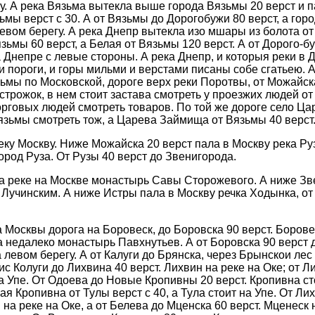
у. А река Вязьма вытекла выше города Вязьмы 20 верст и п
ьмы верст с 30. А от Вязьмы до Дорогобужи 80 верст, а гор
левом берегу. А река Днепр вытекла изо мшары из болота от
Вязьмы 60 верст, а Белая от Вязьмы 120 верст. А от Дорого-
 Днепре с левые стороны. А река Днепр, и которыя реки в Д
 и пороги, и горы мильми и верстами писаны собе сгатьею. 
ьмы по Московской, дороге верх реки Поротвы, от Можайска
строжок, в нем стоит застава смотреть у проезжих людей о
торговых людей смотреть товаров. По той же дороге село Ц
Вязьмы смотреть тож, а Царева Займища от Вязьмы 40 верст
еку Москву. Ниже Можайска 20 верст пала в Москву река Руз
город Руза. От Рузы 40 верст до Звенигорода.
а реке на Москве монастырь Савы Сторожевого. А ниже Зв
 Лучинским. А ниже Истры пала в Москву речка Ходынка, о
 Москвы дорога на Боровеск, до Боровска 90 верст. Борове
 недалеко монастырь Павхнутьев. А от Боровска 90 верст д
а левом берегу. А от Калуги до Брянска, через Брынскои лес
 ис Колуги до Лихвина 40 верст. Лихвин на реке на Оке; от 
на Упе. От Одоева до Новые Кропивны 20 верст. Кропивна ст
ая Кропивна от Тулы верст с 40, а Тула стоит на Упе. От Ли
 на реке на Оке, а от Белева до Мценска 60 верст. Мценеск 