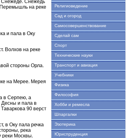
на Снежеде. Снежедь
Религиоведение
. Перемышль на реке
Сад и огород
Самосовершенствование
ка и пала в Оку
Сделай сам
Спорт
т. Волхов на реке
Технические науки
Транспорт и авиация
равой стороны Орла.
Учебники
чке на Мерее. Мерея
Физика
Философия
а в Серпею, а
т Десны и пала в
Хобби и ремесла
т Таваркова 90 верст
Шпаргалки
Эзотерика
т, в Оку пала речка
стороны, река
Юриспруденция
у реки Москвы.