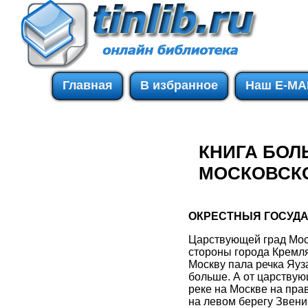
Главная
В избранное
Наш E-MA
КНИГА БОЛ
МОСКОВСКО
ОКРЕСТНЫЯ ГОСУДАР
Царствующей град Моск
стороны города Кремля,
Москву пала речка Яуз
больше. А от царствую
реке на Москве на прав
на левом берегу Звениг