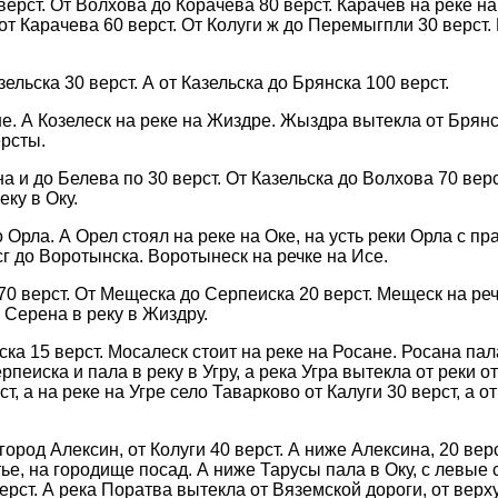
верст. От Волхова до Корачева 80 верст. Карачев на реке 
 от Карачева 60 верст. От Колуги ж до Перемыгпли 30 верст
льска 30 верст. А от Казельска до Брянска 100 верст.
е. А Козелеск на реке на Жиздре. Жыздра вытекла от Брянс
рсты.
а и до Белева по 30 верст. От Казельска до Волхова 70 верс
еку в Оку.
 Орла. А Орел стоял на реке на Оке, на усть реки Орла с п
 до Воротынска. Воротынеск на речке на Исе.
70 верст. От Мещеска до Серпеиска 20 верст. Мещеск на ре
а Серена в реку в Жиздру.
ка 15 верст. Мосалеск стоит на реке на Росане. Росана пал
рпеиска и пала в реку в Угру, а река Угра вытекла от реки о
т, а на реке на Угре село Таварково от Калуги 30 верст, а о
город Алексин, от Колуги 40 верст. А ниже Алексина, 20 верс
стье, на городище посад. А ниже Тарусы пала в Оку, с левые 
ерст. А река Поратва вытекла от Вяземской дороги, от верх