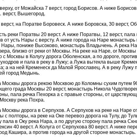
верху, от Можайска 7 верст, город Борисов. А ниже Борисов
 верст, Вышегород.
ерст, на Поратве Боровеск. А ниже Боровска, 30 верст, Об
ть реки Поратвы 20 верст. А ниже Поратвы, 12 верст, пала 
в от усть Нары с версту. А ниже города на Наре монастырь 
и Нары, пониже Высоково, монастырь Владычень. А река На
ера, близко от реки от Москвы. На реке на Наре, or Москвы 
о с Москвы в Колугу дорога Оболенская, а по дороге, против
уходров и пала в реку в Лужу; а Лужа вытекла выше Кременс
а; а на ней Кременеск да Малой Ярославец. А в реку Лужу 
ей город Медынь.
 Москвы дорога рекою Москвою до Коломны сухим путем 90 
щего града Москвы 20 верст, монастырь Никола Чудотворец
роны, пала речка Пехорка а с правые стороны, от царствую
в Москву река Похра.
 Москвы дорога в Серпухов. А Серпухов на реке на Наре от
 с полторы, на реке на Оке перевоз дорога на Тулу, до Ту
 пала в Оку река Нара, а по другую сторону пала речка Скн
ексин 40 верст. А Колуга от Серпухова 80 верст. А ниже пере
род Кашира, а против города на другой стороне монастырь.