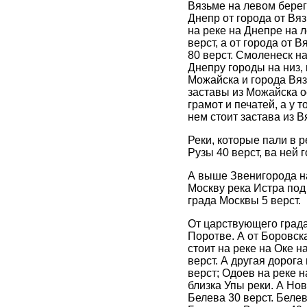
Вязьме на левом берег
Днепр от города от Вяз
на реке на Днепре на 
верст, а от города от 
80 верст. Смоленеск на
Днепру городы на низ,
Можайска и города Вяз
заставы из Можайска о
грамот и печатей, а у 
нем стоит застава из 
Реки, которые пали в р
Рузы 40 верст, ва ней 
А выше Звенигорода н
Москву река Истра под
града Москвы 5 верст.
От царствующего града
Поротве. А от Боровска
стоит на реке на Оке н
верст. А другая дорога
верст; Одоев на реке 
близка Упы реки. А Нов
Белева 30 верст. Белев