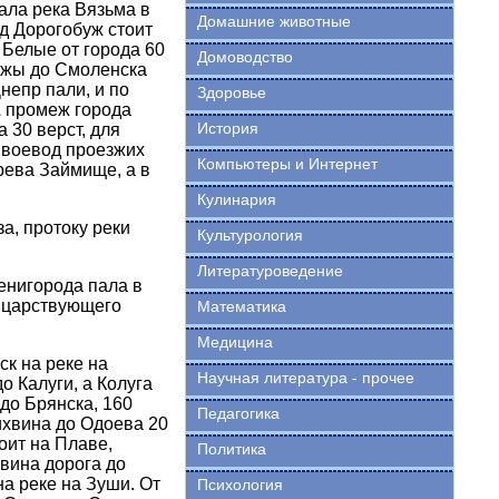
ала река Вязьма в
Домашние животные
од Дорогобуж стоит
 Белые от города 60
Домоводство
бужы до Смоленска
непр пали, и по
Здоровье
А промеж города
История
 30 верст, для
т воевод проезжих
Компьютеры и Интернет
арева Займище, а в
.
Кулинария
а, протоку реки
Культурология
Литературоведение
енигорода пала в
т царствующего
Математика
Медицина
ск на реке на
Научная литература - прочее
о Калуги, а Колуга
 до Брянска, 160
Педагогика
Лихвина до Одоева 20
оит на Плаве,
Политика
хвина дорога до
на реке на Зуши. От
Психология