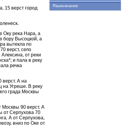
Языкознание
а, 15 верст город
оленеск.
в Оку река Нара, а
в бору Высоцкой, а
ра вытекла по
70 верст, село
 Алексина, от реки
ка*; и пала в реку
пала речка
верст. А на
 на Угреше. В реку
щего града Москвы
 Москвы 90 верст. А
лы от Серпухова 70
ига. А от Серпухова,
возу, вниз по Оке от