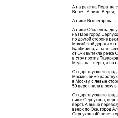
А на реке на Поратве с
Верея. А ниже Вереи,…
А ниже Вышегорода,… в
А ниже Оболенска до ус
на Наре город Серпухо
по другой стороне рек
Можайской дороги от оз
Баибирино, а на то сел
от Оки вытекла речка С
в Угру против Таварков
Медынь… верст, а на н
От царствующего града
Москве, ниже царствую
в Москву, с левые сто
50 верст, пала в реку 
От царствующего града
ниже Серпухова, версты
верст. А выше перевозу
вверх по Оке, город Ал
Серпухова 40 верст, го