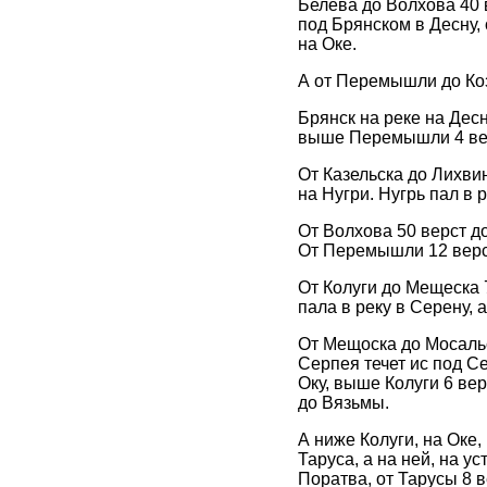
Белева до Волхова 40 
под Брянском в Десну,
на Оке.
А от Перемышли до Козе
Брянск на реке на Десн
выше Перемышли 4 ве
От Казельска до Лихвин
на Нугри. Нугрь пал в р
От Волхова 50 верст до
От Перемышли 12 версг
От Колуги до Мещеска 
пала в реку в Серену, 
От Мещоска до Мосальс
Серпея течет ис под Се
Оку, выше Колуги 6 верс
до Вязьмы.
А ниже Колуги, на Оке, 
Таруса, а на ней, на у
Поратва, от Тарусы 8 в