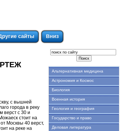
Другие сайты
Вниз
ЕРТЕЖ
Альтернативная медицина
Астрономия и Космос
Биология
Военная история
скву, с вышней
лаго города в реку
Геология и география
 верст с 30 и
Можаеск стоит на
Государство и право
 от Москвы 40 верст,
Деловая литература
оит на реке на