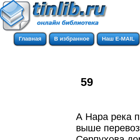
Главная
В избранное
Наш E-MAIL
59
А Нара река п
выше перевозу
Серпухова доро