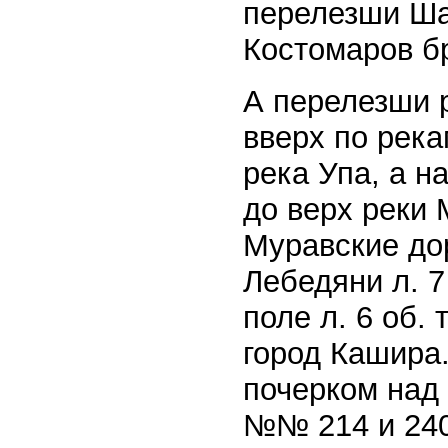
перелезши Шат
Костомаров бр
А перелезши р
вверх по река
река Упа, а н
до верх реки 
Муравские дор
Лебедяни л. 7
поле л. 6 об.
город Кашира.
почерком над 
№№ 214 и 240