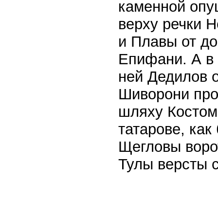
каменной опущ
верху речки Н
и Плавы от до
Епифани. А в 
ней Дедилов о
Шиворони про
шляху Костома
татарове, как
Щегловы ворот
Тулы версты с 