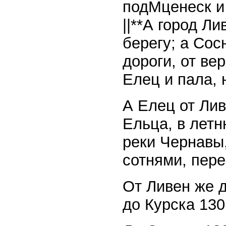
подМценеск и
||**А город Л
берегу; а Сос
дороги, от ве
Елец и пала, 
А Елец от Лив
Ельца, в летн
реки Чернавы,
сотнями, пер
От Ливен же д
до Курска 130