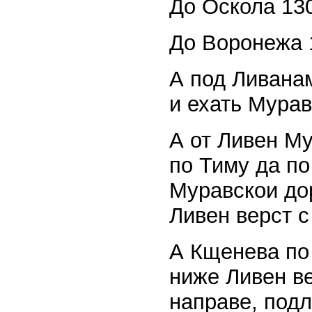
До Оскола 130
До Воронежа 1
А под Ливанам
и ехать Мура
А от Ливен Му
по Тиму да по
Муравскои дор
Ливен верст с
А Кщенева по 
ниже Ливен ве
направе, подл