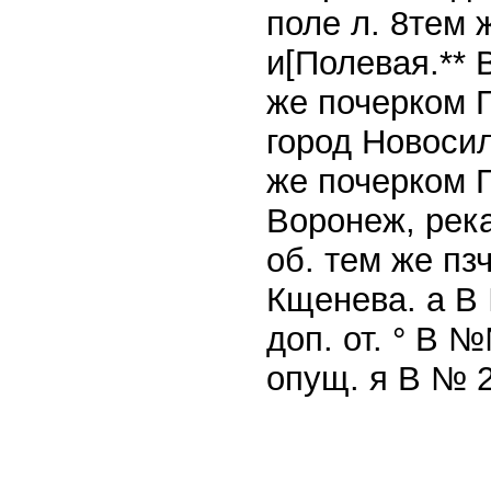
поле л. 8тем 
и[Полевая.** 
же почерком Г
город Новосил
же почерком Г
Воронеж, река
об. тем же пз
Кщенева. а В
доп. от. ° В 
опущ. я В № 2