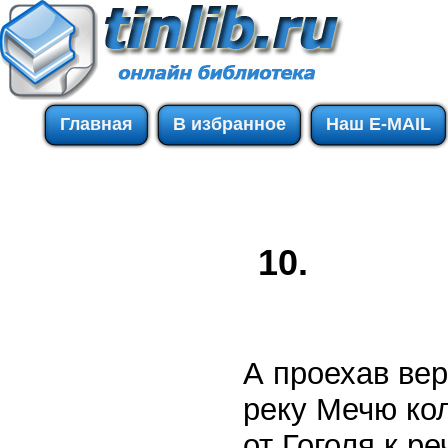
Главная
В избранное
Наш E-MAIL
10.
А проехав вер
реку Мечю кол
от Гоголя к ре