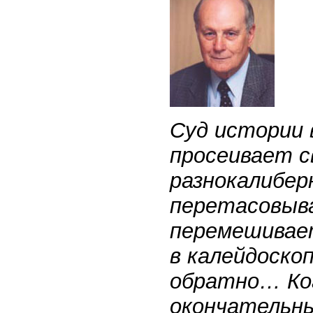
Суд истории 
просеивает с
разнокалиберн
перетасовыва
перемешивает
в калейдоскоп
обратно… Ко
окончательны