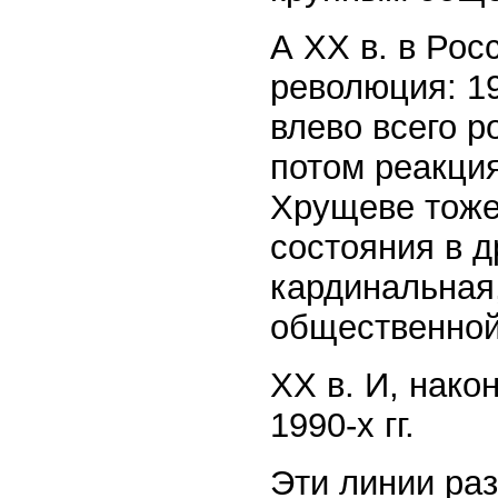
А XX в. в Ро
революция: 190
влево всего р
потом реакция
Хрущеве тоже
состояния в д
кардинальная
общественной 
XX в. И, нако
1990-х гг.
Эти линии ра