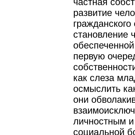
частная собс
развитие чело
гражданского
становление 
обеспеченной 
первую очеред
собственност
как слеза мла
осмыслить как
они обволаки
взаимоисключ
личностным и
социальной бо