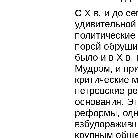
С X в. и до с
удивительной
политические 
порой обруши
было и в X в.
Мудром, и пр
критические 
петровские р
основания. Э
реформы, одн
взбудораживш
крупным обще