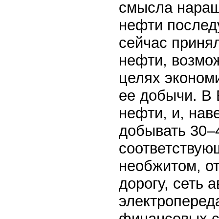
смысла наращ
нефти послед
сейчас приня
нефти, возмож
целях эконом
ее добычи. В
нефти, и, нав
добывать 30–4
соответствую
необжитом, о
дорогу, сеть 
электропереда
финансовых с