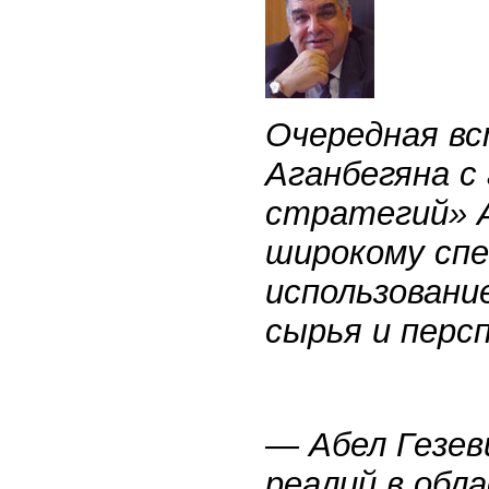
Очередная вс
Аганбегяна с
стратегий» 
широкому спе
использовани
сырья и перс
— Абел Гезев
реалий в обл