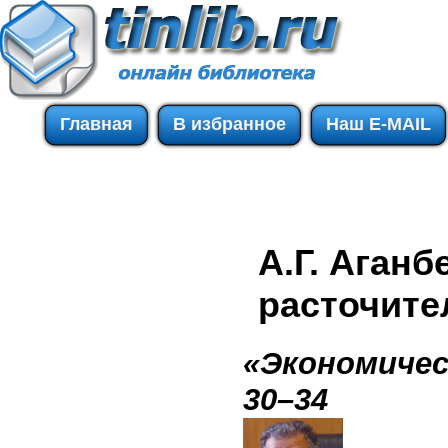
Главная
В избранное
Наш E-MAIL
А.Г. Аган
расточите
«Экономичес
30–34