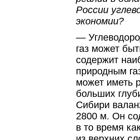
России углев
экономии?
— Углеводоро
газ может бы
содержит наи
природным газ
может иметь р
больших глуб
Сибири валан
2800 м. Он со
в то время ка
из верхних сл