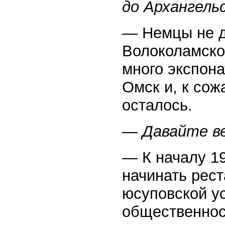
до Архангель
— Немцы не д
Волоколамско
много экспона
Омск и, к сож
осталось.
— Давайте в
— К началу 19
начинать рест
юсуповской у
общественност