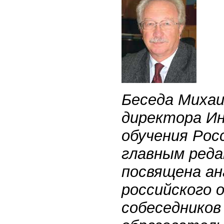
Беседа Михаи
директора И
обучения Рос
главным ред
посвящена ан
российского 
собеседнико