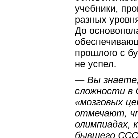
учебники, пр
разных уровня
До основопол
обеспечивающ
прошлого с б
не успел.
— Вы знаете,
сложности в 
«мозговых ц
отмечают, чт
олимпиадах, 
бывшего СССР