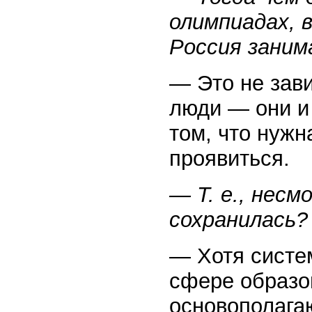
олимпиадах, 
Россия зани
— Это не зави
люди — они и
том, что нуж
проявиться.
— Т. е., несм
сохранилась?
— Хотя систе
сфере образов
основополага