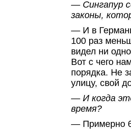
— Сингапур с
законы, кот
— И в Германи
100 раз меньш
видел ни одно
Вот с чего на
порядка. Не з
улицу, свой д
— И когда эт
время?
— Примерно 60