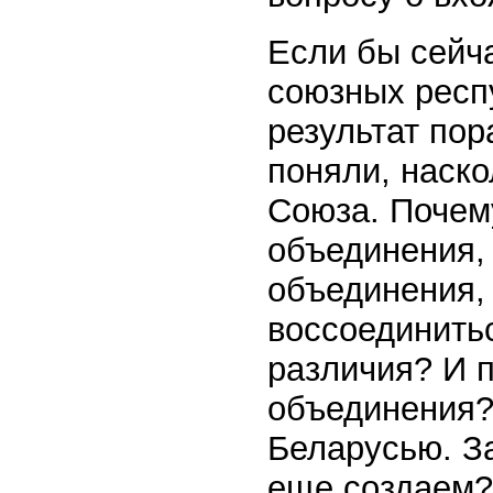
Если бы сейч
союзных респу
результат по
поняли, наско
Союза. Почем
объединения,
объединения,
воссоединитьс
различия? И 
объединения?
Беларусью. За
еще создаем?