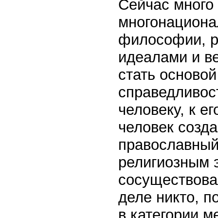
Сейчас много
многонациона
философии, ру
идеалами и в
стать осново
справедливост
человеку, к е
человек созд
православный
религиозным 
сосуществовал
деле никто, по
в категории м