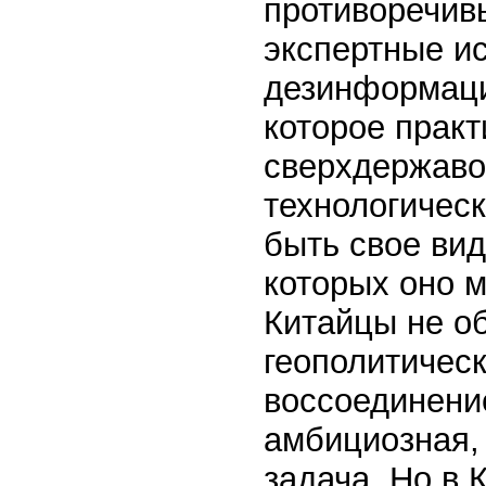
противоречив
экспертные и
дезинформаци
которое прак
сверхдержаво
технологичес
быть свое вид
которых оно 
Китайцы не о
геополитичес
воссоединение
амбициозная,
задача. Но в 