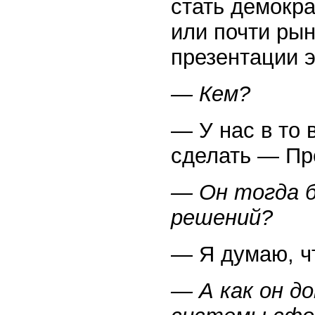
стать демокр
или почти ры
презентации э
— Кем?
— У нас в то 
сделать — Пр
— Он тогда 
решений?
— Я думаю, ч
— А как он д