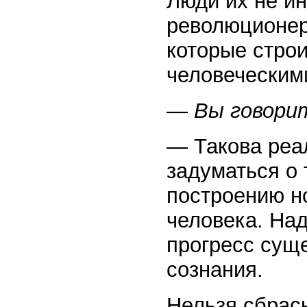
Люди их не ин
революционер
которые строи
человеческим
— Вы говори
— Такова реал
задуматься о
построению н
человека. Над
прогресс сущ
сознания.
Нельзя сбрасы