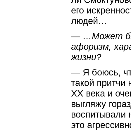
его искреннос
людей…
— …Может бы
афоризм, ха
жизни?
— Я боюсь, чт
такой притчи 
XX века и оче
выгляжу гора
воспитывали 
это агрессивн