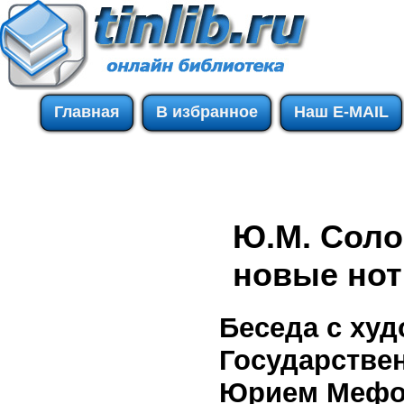
Главная
В избранное
Наш E-MAIL
Ю.М. Соло
новые но
Беседа с ху
Государстве
Юрием Мефо