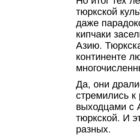
Но итог тех л
тюркской кул
даже парадокс
кипчаки засе
Азию. Тюркск
континенте л
многочисленн
Да, они драли
стремились к 
выходцами с 
тюркской. И э
разных.