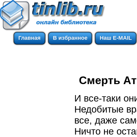
Главная
В избранное
Наш E-MAIL
Смерть А
И все-таки он
Недобитые вр
все, даже сам
Ничто не оста