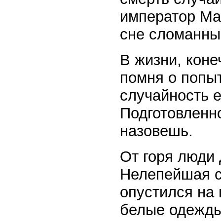
император Ма
сне сломанный
В жизни, коне
помня о попыт
случайность е
Подготовленно
назовешь.
От горя люди
Нелепейшая с
опустился на
белые одежды