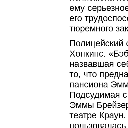
ему серьезное
его трудоспос
тюремного за
Полицейский с
Хопкинс. «Бэб
назвавшая себ
то, что пред
пансиона Эмм
Подсудимая с
Эммы Брейзер 
театре Краун.
пользовалась