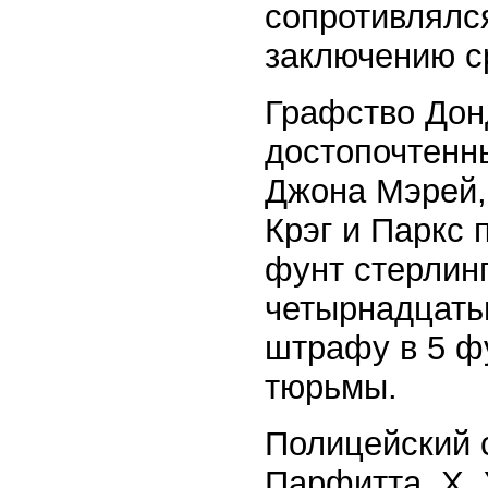
сопротивлялс
заключению с
Графство Дон
достопочтенны
Джона Мэрей,
Крэг и Паркс 
фунт стерлин
четырнадцать
штрафу в 5 ф
тюрьмы.
Полицейский с
Парфитта, Х. 