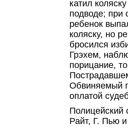
катил коляск
подводе; при 
ребенок выпа
коляску, но р
бросился изби
Грэхем, набл
порицание, то
Пострадавшем
Обвиняемый п
оплатой суде
Полицейский с
Райт, Г. Пью 