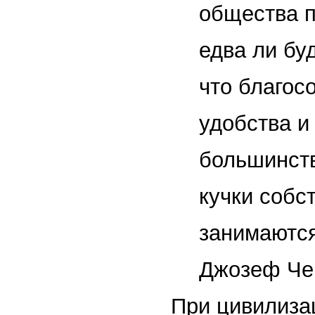
общества п
едва ли бу
что благос
удобства и
большинств
кучки собс
занимаются
Джозеф Че
При цивилиза