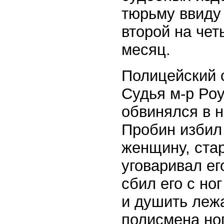
тюрьму ввиду
второй на чет
месяц.
Полицейский 
Судья м-р Ро
обвинялся в н
Пробин избил
женщину, ста
уговаривал ег
сбил его с но
и душить леж
полисмена но