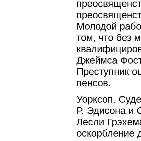
преосвященств
преосвященств
Молодой рабо
том, что без 
квалифициров
Джеймса Фост
Преступник о
пенсов.
Уорксоп. Суде
Р. Эдисона и 
Лесли Грэхем
оскорбление 