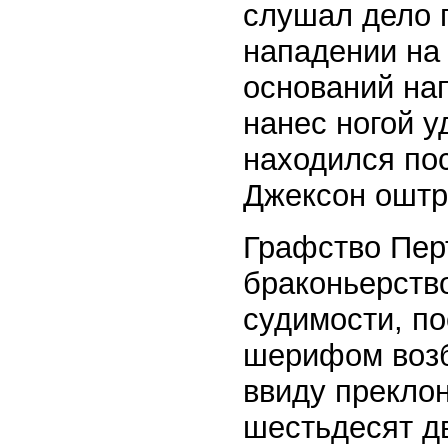
слушал дело 
нападении на
оснований нап
нанес ногой у
находился пос
Джексон оштр
Графство Пер
браконьерств
судимости, п
шерифом возб
ввиду прекло
шестьдесят дв